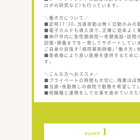
ロボの研究など）も行っています。
＼働き方について／
■定時17：30、当直夜勤は無く日勤のみ
■電子カルテも導入済で、正確に効率よく
■神戸市内に急性期病院～老健施設・訪問
回復・療養までを一貫してサポートしてい
ご自身の目指す「病院薬剤師像」「働き方」
■患者様により良い医療を提供するために
す。
＼こんな方へおススメ／
■プライベートの時間も大切に、残業ほぼ
■当直・夜勤無しの病院で勤務を希望して
■他職種と連携をして仕事を進めていきた