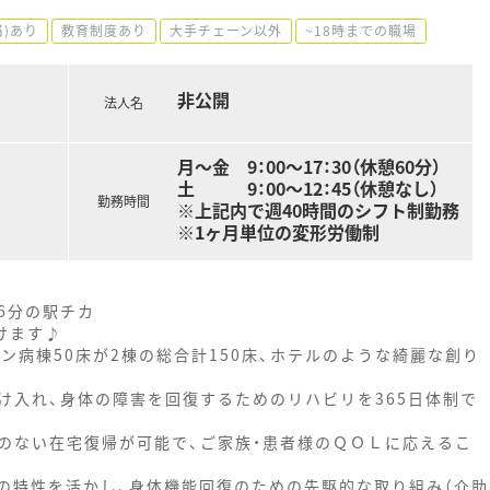
当)あり
教育制度あり
大手チェーン以外
~18時までの職場
非公開
法人名
月～金 9：00～17：30（休憩60分）
土 9：00～12：45（休憩なし）
勤務時間
※上記内で週40時間のシフト制勤務
※1ヶ月単位の変形労働制
6分の駅チカ
けます♪
ン病棟50床が2棟の総合計150床、ホテルのような綺麗な創り
け入れ、身体の障害を回復するためのリハビリを365日体制で
のない在宅復帰が可能で、ご家族・患者様のＱＯＬに応えるこ
の特性を活かし、身体機能回復のための先駆的な取り組み（介助