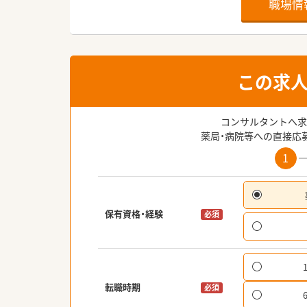
職場情
この求
コンサルタントへ求
薬局・病院等への直接応
1
保有資格・経験
必須
転職時期
必須