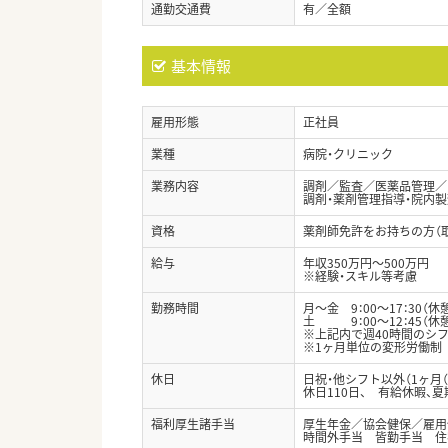
通勤交通費
有／全額
基本情報
雇用形態
正社員
業種
病院・クリニック
業務内容
調剤／監査／医薬品管理／
調剤・薬剤管理指導・院内製
資格
薬剤師免許をお持ちの方（
給与
年収350万円～500万円
※経験・スキル等考慮
勤務時間
月～金 9：00～17：30（休
土 9：00～12：45（休
※上記内で週40時間のシ
※1ヶ月単位の変形労働制
休日
日祝・他シフト以外（1ヶ月
休日110日、 有給休暇、
福利厚生諸手当
厚生年金／協会健保／雇用
時間外手当 皆勤手当 住