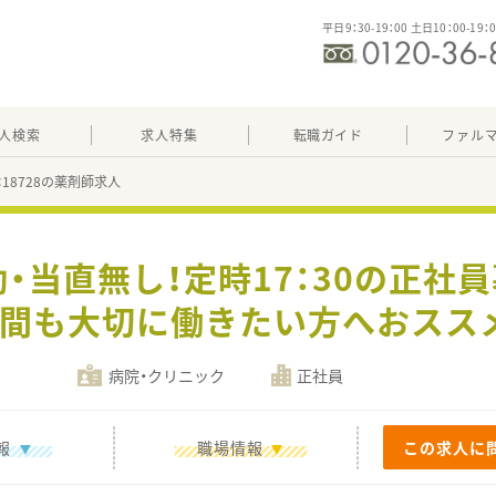
平日9：30-19：00 土日10：00-19：
人検索
求人特集
転職ガイド
ファル
：18728の薬剤師求人
勤・当直無し！定時17：30の正社
間も大切に働きたい方へおスス
病院・クリニック
正社員
報
職場情報
この求人に