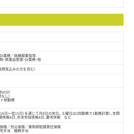
DI業務／病棟服薬指導
剤・医薬品管理・DI業務・他
取得見込みの方を含む）
憩60分）
憩なし）
フト制勤務
（16日～翌15日）を通じて月8日の休日。土曜日は2回勤務で1勤務計算）、年間
夏期休暇4日、年末年始休暇4日、慶弔休暇 など
保険／労災保険／薬剤師賠償責任保険
宅手当 職務手当