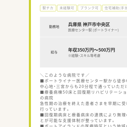
駅チカ
未経験可
ブランク可
住宅補助(手
兵庫県 神戸市中央区
勤務地
医療センター駅 (ポートライナー)
年収350万円～500万円
給与
※経験・スキル等考慮
＼このような病院です／
■ポートライナー医療センター駅から徒歩
中心地・三宮からも20分程で通っていただ
■療養病棟50床と回復期リハビリテーショ
の病院
急性期の治療を終えた患者さまを早期に受
行っています。
■回復期病床と療養病床の連携により無理
とが可能な支援体制が整っています。
■ポートアイランドの医療特区という地域