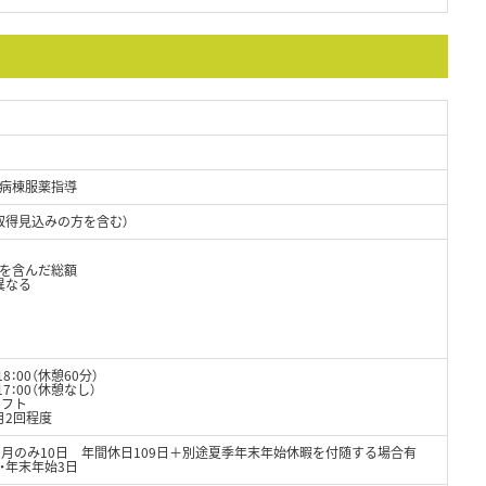
病棟服薬指導
取得見込みの方を含む）
当を含んだ総額
異なる
）
8：00（休憩60分）
00（休憩なし）
シフト
月2回程度
※1月のみ10日 年間休日109日＋別途夏季年末年始休暇を付随する場合有
・年末年始3日