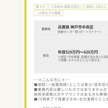
駅チカ
土日休み(相談可含む)
週休2.5日以上
~18時までの職場
兵庫県 神戸市中央区
勤務地
医療センター駅 (ポートライナー)
年収520万円～620万円
給与
※想定・平均残業、各種手当を含んだ総
※経験・スキルなどにより異なる
・・＊こんな方に＊・・
■病院（一般薬剤師）としては希少！高年収5
■業務内容は難しいものではありませんの
病院未経験の方やブランクのある方も無理
■18時終了で残業少なめ！お仕事帰りに