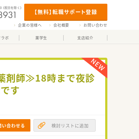
00
（祝日を除く）
【無料】転職サポート登録
企業の皆様へ
会社概要
お問い合わせ
マラボ
薬学生
支店紹介
薬剤師≫18時まで夜診
院です
問い合わせる
検討リストに追加