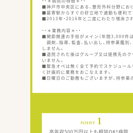
・・＊病院の特徴＊・・
■神戸市中央区にある、整形外科分野にお
■最寄駅からすぐの好立地で通勤も便利で
■2013年・2016年と二度にわたり増床
・・＊業務内容＊・・
■関節関連の手術がメイン（年間3,000
調剤、指導、監査、払い出し、持参薬鑑別
しません。
■退院された後はグループ又は提携先のク
いません。
■緊急オペは無く全て予約でスケジュール
く計画的に業務をおこなえます。
■日曜日のご勤務もございますが、持参薬の
高年収500万円以上も相談OK！病院