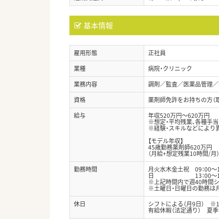
基本情報
雇用形態
正社員
業種
病院・クリニック
業務内容
調剤／監査／医薬品管理／
資格
薬剤師免許をお持ちの方（
給与
年収520万円～620万円
※想定・平均残業、各種手
※経験・スキルなどにより
【モデル年収】
45歳勤務薬剤師620万円
（月給+想定残業10時間/月
勤務時間
月火水木金土祝 09：00～1
日 13：00～17：
※上記時間内で週40時間
※土曜日・日曜日の勤務は
休日
シフトによる（月9日） 
有給休暇（法定通り） 夏季