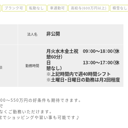
ブランク可
転勤なし
車通勤可
高給与(600万円以上)
積雪なし
非公開
法人名
月火水木金土祝 09：00～18：00（休
憩60分）
日 13：00～17：00（休
勤務時間
憩なし）
額
※上記時間内で週40時間シフト
※土曜日・日曜日の勤務は月2回程度
00～550万円の好条件も期待できます。
で
なくご勤務いただけます。
三宮でショッピングや習い事も可能です♪