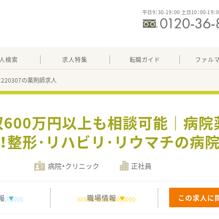
平日9：30-19：00 土日10：00-19：
人検索
求人特集
転職ガイド
ファル
：220307の薬剤師求人
収600万円以上も相談可能｜病院
！整形･リハビリ･リウマチの病
病院・クリニック
正社員
報
職場情報
この求人に