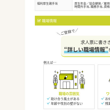
福利厚生諸手当
厚生年金／協会健保／雇用
時間外手当、職務手当、資格
職場情報
求人票に書き
“詳しい職場情報”
職場の雰囲気
ワ
助け合う風土がある
お
年齢や性別の壁がない
残