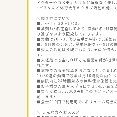
ドクターやコメディカルなど垣根なく楽し
（バスケなど体育会系のクラブ活動の他に
＼働き方について／
■月～土8：30～17：30
■薬剤師8名在籍しており、常勤6名・非常
り過ぎないよう配慮しております。
■常勤は20～30代の若手が中心で、活気
■月9日間の公休と、夏季休暇を7～9月の
■委員会活動は多岐にわたり、全員が何ら
す。
■未経験でも主にOJTで先輩薬剤師が指
れます。
■病棟での服薬指導をおこなうと、患者1名
17:30迄の勤務で残業は月10時間以内と
■病院内に24時間対応の無料保育施設を完
■お子様の入園や入学時につき、祝い金を
■賞与支給時、3,000円相当のギフトが
動します）
■食堂210円で利用可で、ボリューム満点
＼ こんな方へおススメ ／