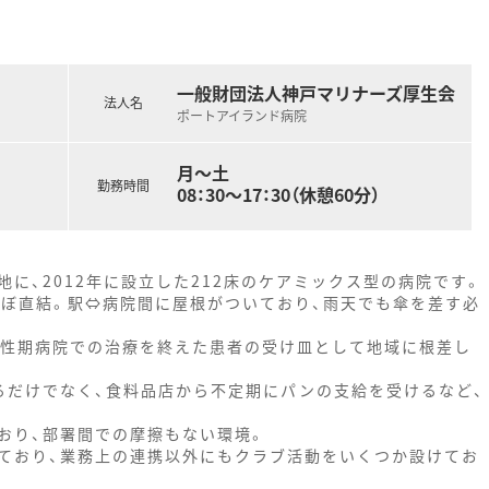
一般財団法人神戸マリナーズ厚生会
法人名
ポートアイランド病院
月～土
勤務時間
08：30～17：30（休憩60分）
に、2012年に設立した212床のケアミックス型の病院です。
ほぼ直結。駅⇔病院間に屋根がついており、雨天でも傘を差す必
急性期病院での治療を終えた患者の受け皿として地域に根差し
るだけでなく、食料品店から不定期にパンの支給を受けるなど、
おり、部署間での摩擦もない環境。
ており、業務上の連携以外にもクラブ活動をいくつか設けてお