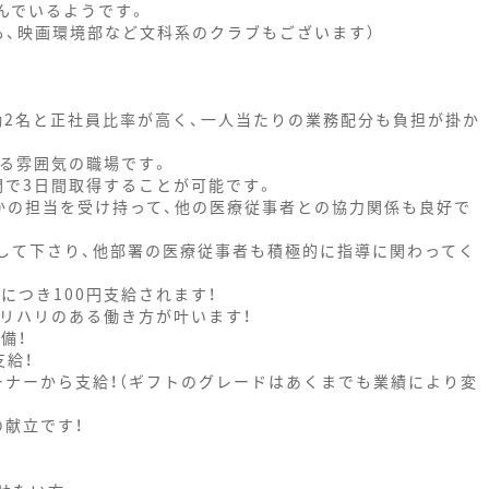
んでいるようです。
も、映画環境部など文科系のクラブもございます）
勤2名と正社員比率が高く、一人当たりの業務配分も負担が掛か
ある雰囲気の職場です。
間で3日間取得することが可能です。
かの担当を受け持って、他の医療従事者との協力関係も良好で
導して下さり、他部署の医療従事者も積極的に指導に関わってく
につき100円支給されます！
メリハリのある働き方が叶います！
備！
支給！
オーナーから支給！（ギフトのグレードはあくまでも業績により変
の献立です！