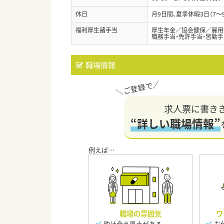
休日
月9日間、夏季休暇3日（7～
福利厚生諸手当
厚生年金／協会健保／雇用
職務手当・免許手当・皆勤手
職場情報
求人票に書き
“詳しい職場情報”
職場の雰囲気
ワ
助け合う風土がある
お