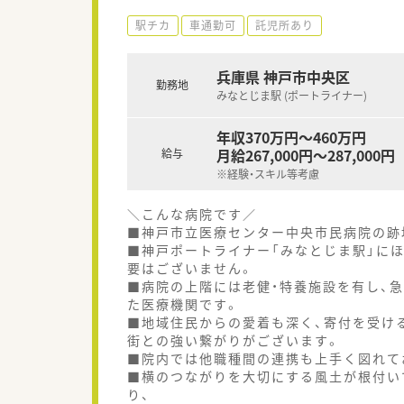
駅チカ
車通勤可
託児所あり
兵庫県 神戸市中央区
勤務地
みなとじま駅 (ポートライナー)
年収370万円～460万円
月給267,000円～287,000円
給与
※経験・スキル等考慮
＼こんな病院です／
■神戸市立医療センター中央市民病院の跡地
■神戸ポートライナー「みなとじま駅」に
要はございません。
■病院の上階には老健・特養施設を有し、
た医療機関です。
■地域住民からの愛着も深く、寄付を受け
街との強い繋がりがございます。
■院内では他職種間の連携も上手く図れて
■横のつながりを大切にする風土が根付い
り、