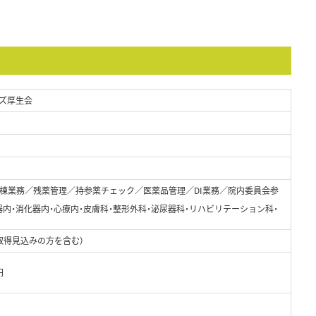
ズ厚生会
棟業務／残薬管理／持参薬チェック／医薬品管理／DI業務／院内委員会参
器内・消化器内・心療内・皮膚科・整形外科・泌尿器科・リハビリテーション科・
取得見込みの方を含む）
円