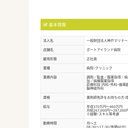
基本情報
法人名
一般財団法人神戸マリナー
店舗名
ポートアイランド病院
雇用形態
正社員
業種
病院・クリニック
業務内容
調剤／監査／服薬指導／病
加／病棟服薬指導
診療科目：内科・外科・循環
脳神経外科
資格
薬剤師免許をお持ちの方（
給与
年収370万円～460万円
月給267,000円～287,000
※経験・スキル等考慮
勤務時間
月～土
08：30～17：30（休憩60分）