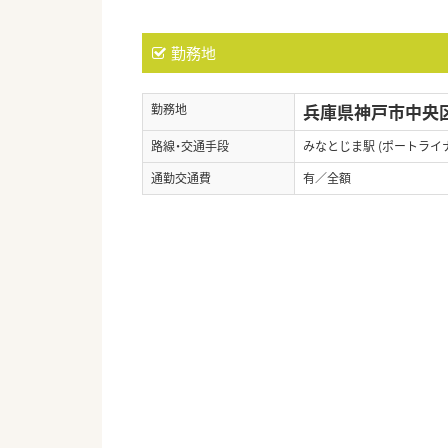
勤務地
兵庫県神戸市中央区
勤務地
路線・交通手段
みなとじま駅 (ポートライ
通勤交通費
有／全額