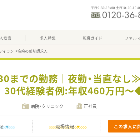
平日9：30-19：00 土日10：00-19：
人検索
求人特集
転職ガイド
ファル
アイランド病院の薬剤師求人
:30までの勤務｜夜勤・当直なし
30代経験者例:年収460万円～
病院・クリニック
正社員
報
職場情報
この求人に