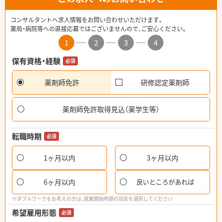
コンサルタントへ求人情報をお問い合わせいただけます。
薬局・病院等への直接応募ではございませんので、ご安心ください。
1
2
3
4
保有資格・経験
必須
薬剤師免許
研修認定薬剤師
薬剤師免許取得見込（薬学生等）
転職時期
必須
1ヶ月以内
3ヶ月以内
6ヶ月以内
良いところがあれば
※ダブルワークをお考えの方は、就業開始時期の目安を選択してください
希望雇用形態
必須