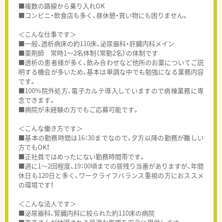
■複数の路線から乗り入れOK
■コンビニ・飲食店も多く、昼休憩・買い物にも困りません。
＜こんな仕事です＞
■一般、透析病床の約110床、泌尿器科・肝臓内科メイン
■薬剤師 常時1～2名体制（常勤2名）の体制です
■透析の患者様が多く、飲み合わせなど他所のお薬についてご説
明する機会が多いため、基本は単調な中でも勉強になる業務内容
です。
■100%院外処方、電子カルテ導入していますので病棟業務に専
念できます。
■病院が未経験の方でもご応募可能です。
＜こんな働き方です＞
■基本の勤務時間は16：30までなので、夕方以降の勤務が難しい
方でもOK！
■正社員ではめったにない勤務時間帯です。
■週に1～2回程度、19：00頃までの居残り当番がありますが、年間
休日も120日と多く、ワークライフバランス重視の方におススメ
の環境です！
＜こんな法人です＞
■泌尿器科、腎臓内科に絞られた約110床の病院