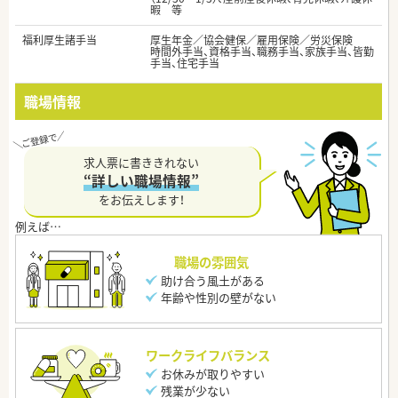
暇 等
福利厚生諸手当
厚生年金／協会健保／雇用保険／労災保険
時間外手当、資格手当、職務手当、家族手当、皆勤
手当、住宅手当
職場情報
求人票に書ききれない
“詳しい職場情報”
をお伝えします！
職場の雰囲気
助け合う風土がある
年齢や性別の壁がない
ワークライフバランス
お休みが取りやすい
残業が少ない