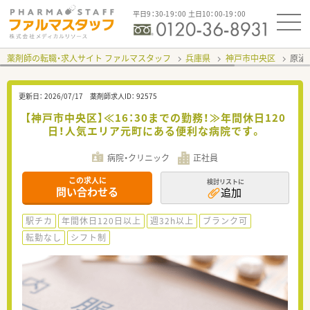
平日9：30-19：00 土日10：00-19：00
薬剤師の転職・求人サイト ファルマスタッフ
兵庫県
神戸市中央区
原泌
更新日：
2026/07/17
薬剤師求人ID：
92575
【神戸市中央区】≪16：30までの勤務！≫年間休日120
日！人気エリア元町にある便利な病院です。
病院・クリニック
正社員
この求人に
検討リストに
問い合わせる
追加
駅チカ
年間休日120日以上
週32h以上
ブランク可
転勤なし
シフト制