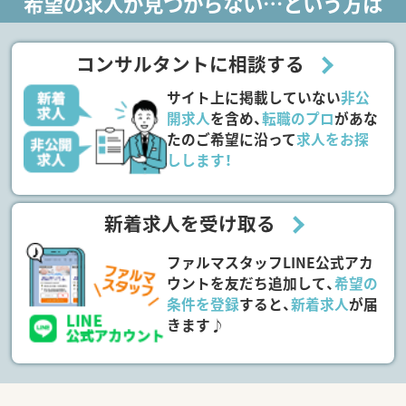
希望の求人が見つからない…という方は
コンサルタントに相談する
サイト上に掲載していない
非公
開求人
を含め、
転職のプロ
があな
たのご希望に沿って
求人をお探
しします！
新着求人を受け取る
ファルマスタッフLINE公式アカ
ウントを友だち追加して、
希望の
条件を登録
すると、
新着求人
が届
きます♪