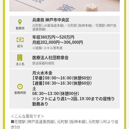
兵庫県 神戸市中央区
元町駅 (JR東海道本線)／元町駅 (阪神本線)／花隈駅 (神戸高
勤務地
速東西線)
年収360万円～520万円
月給202,000円～306,000円
給与
※経験・スキル等考慮
医療法人社団勲章会
原泌尿器科病院
法人名
月火水木金
【早番】08：00～16：00（休憩60分）
【遅番】08：30～16：30（休憩60分）
土
勤務時間
08：30～13：00（休憩00分）
※シフトにより週1～2回、19：00までの居残り
勤務あり
＜こんな薬局です＞
■花隈駅 (神戸高速東西線), 元町駅 (阪神本線), 元町駅 (JR)より徒
歩5分