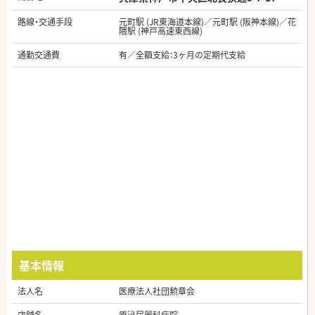
路線・交通手段
元町駅 (JR東海道本線)／元町駅 (阪神本線)／花
隈駅 (神戸高速東西線)
通勤交通費
有／全額支給：3ヶ月の定期代支給
基本情報
法人名
医療法人社団勲章会