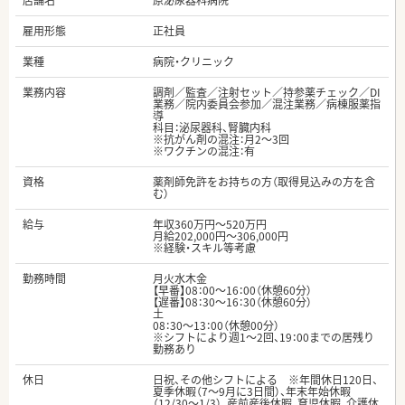
店舗名
原泌尿器科病院
雇用形態
正社員
業種
病院・クリニック
業務内容
調剤／監査／注射セット／持参薬チェック／DI
業務／院内委員会参加／混注業務／病棟服薬指
導
科目：泌尿器科、腎臓内科
※抗がん剤の混注：月2～3回
※ワクチンの混注：有
資格
薬剤師免許をお持ちの方（取得見込みの方を含
む）
給与
年収360万円～520万円
月給202,000円～306,000円
※経験・スキル等考慮
勤務時間
月火水木金
【早番】08：00～16：00（休憩60分）
【遅番】08：30～16：30（休憩60分）
土
08：30～13：00（休憩00分）
※シフトにより週1～2回、19：00までの居残り
勤務あり
休日
日祝、その他シフトによる ※年間休日120日、
夏季休暇（7～9月に3日間）、年末年始休暇
（12/30～1/3）、産前産後休暇、育児休暇、介護休