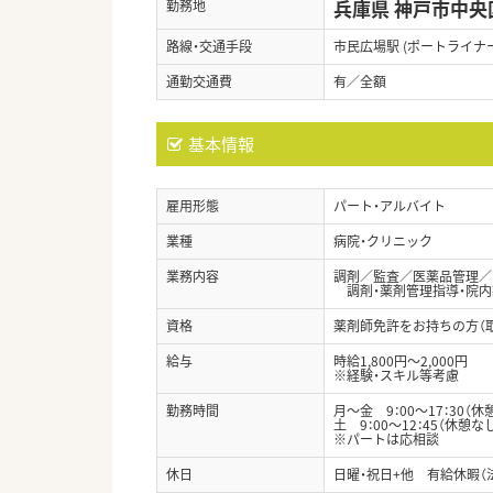
兵庫県 神戸市中央
勤務地
路線・交通手段
市民広場駅 (ポートライナー
通勤交通費
有／全額
基本情報
雇用形態
パート・アルバイト
業種
病院・クリニック
業務内容
調剤／監査／医薬品管理／
調剤・薬剤管理指導・院内製
資格
薬剤師免許をお持ちの方（
給与
時給1,800円～2,000円
※経験・スキル等考慮
勤務時間
月～金 9：00～17：30（休
土 9：00～12：45（休憩な
※パートは応相談
休日
日曜・祝日+他 有給休暇（