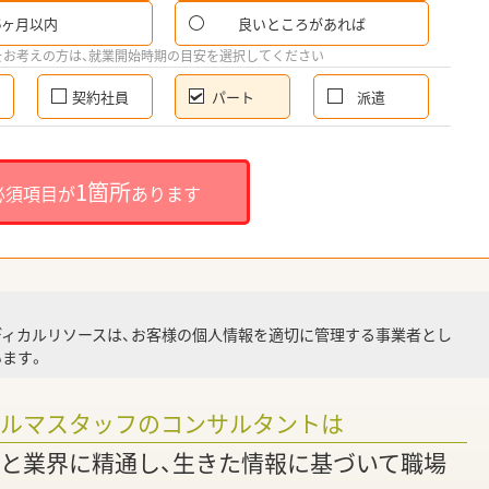
6ヶ月以内
良いところがあれば
希
をお考えの方は、就業開始時期の目安を選択してください
契約社員
パート
派遣
就
1箇所
必須項目が
あります
就業
ディカルリソースは、お客様の個人情報を適切に管理する事業者とし
ます。
調
ァルマスタッフのコンサルタントは
と業界に精通し、生きた情報に基づいて職場