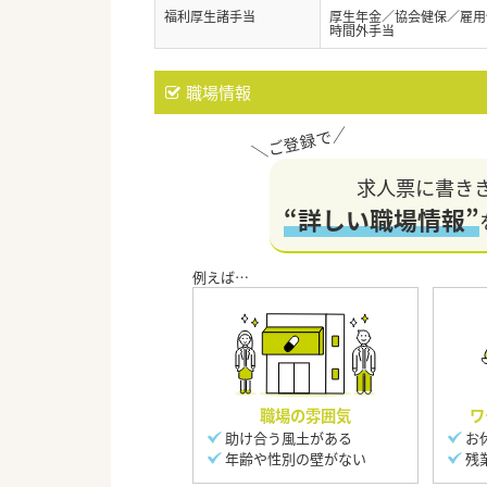
福利厚生諸手当
厚生年金／協会健保／雇用
時間外手当
職場情報
求人票に書き
“詳しい職場情報”
職場の雰囲気
ワ
助け合う風土がある
お
年齢や性別の壁がない
残