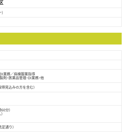
区
)
DI業務／病棟服薬指導
剤・医薬品管理・DI業務・他
取得見込みの方を含む）
憩60分）
し）
法定通り）