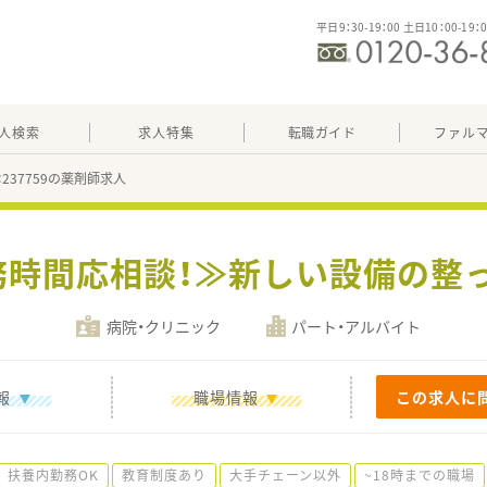
平日9：30-19：00 土日10：00-19：
人検索
求人特集
転職ガイド
ファル
：237759の薬剤師求人
務時間応相談！≫新しい設備の整
病院・クリニック
パート・アルバイト
報
職場情報
この求人に
扶養内勤務OK
教育制度あり
大手チェーン以外
~18時までの職場