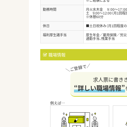
※ご経験による
勤務時間
月火水木金 9：00～17：0
土 9:00～12:00（月1回程
※休憩60分
休日
■土日祝休み（月1回程度
福利厚生諸手当
厚生年金／雇用保険／労災
通勤手当、残業手当
職場情報
求人票に書き
“詳しい職場情報”