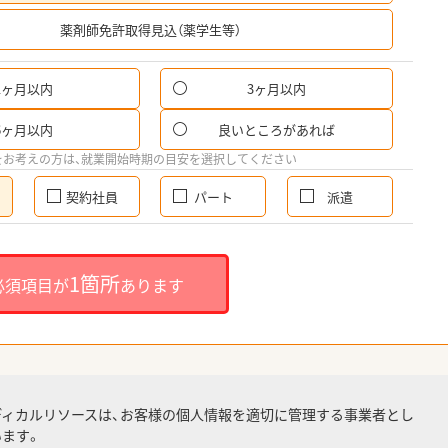
希
薬剤師免許取得見込（薬学生等）
1ヶ月以内
3ヶ月以内
6ヶ月以内
良いところがあれば
をお考えの方は、就業開始時期の目安を選択してください
契約社員
パート
派遣
1箇所
必須項目が
あります
ディカルリソースは、お客様の個人情報を適切に管理する事業者とし
ます。