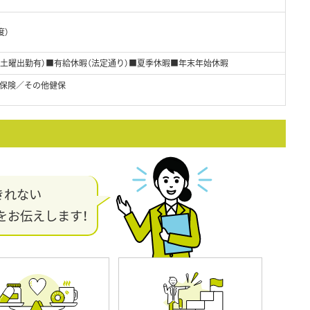
0
度）
の土曜出勤有）■有給休暇（法定通り）■夏季休暇■年末年始休暇
保険／その他健保
きれない
をお伝えします！