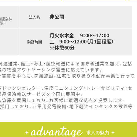
非公開
法人名
 (阪急神
宮駅
…
月火水木金 9：00～17：00
土 9:00～12:00（月1回程度）
勤務時間
※休憩60分
湾運送業、陸上・海上・航空輸送による国際輸送業を加え、包括
業の物流アウトソーシング需要に応えています。
・賃貸を中心に、商業施設、住宅も取り扱う不動産事業も行って
結ドックシェルター、温度モニタリング・トレーサビリティ・セ
薬品保冷輸送サービスを全国に展開中。
応倉庫を展開しており、お客様に最適な拠点を提案します。
採用しており、非常用発電設備・地下軽油インタンクの設置等
advantage
求人の魅力