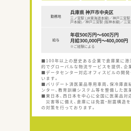
兵庫県 神戸市中央区
勤務地
三ノ宮駅 (JR東海道本線)／神戸三宮駅
戸本線)／神戸三宮駅 (阪神本線)／三
年収500万円～600万円
月給300,000円～400,000円
給与
※ご経験による
■100年以上の歴史ある企業で倉庫業に港
的でグローバルな物流サービスを提供、企
■データセンター対応オフィスビルの開発
います。
■バリデート済医薬品専用車両、保冷庫直
ンター、教育訓練システム等を整備した医
■東日本、西日本を中心に全国に医薬品対
災害等に備え、倉庫には免震・耐震構造を
の対策を行っております。