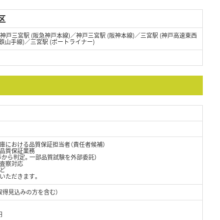
区
／神戸三宮駅 (阪急神戸本線)／神戸三宮駅 (阪神本線)／三宮駅 (神戸高速東西
鉄山手線)／三宮駅 (ポートライナー)
倉庫における品質保証担当者（責任者候補）
品質保証業務
等から判定。一部品質試験を外部委託）
・査察対応
ど
いただきます。
取得見込みの方を含む）
円