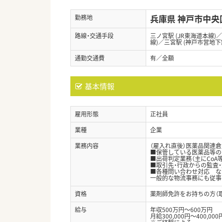
兵庫県 神戸市中央
勤務地
路線・交通手段
三ノ宮駅 (JR東海道本線)
線)／三宮駅 (神戸市営地下
通勤交通費
有／全額
基本情報
雇用形態
正社員
業種
企業
業務内容
（雇入れ直後）医薬品関連
■保管している医薬品等の
■出荷判定業務（主にCoA
■取引先・行政からの監査
■各種問い合わせ対応 な
一般的な物流事務にも従事
資格
薬剤師免許をお持ちの方（
給与
年収500万円～600万円
月給300,000円～400,000