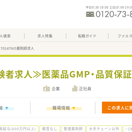
平日9：30-19：00 土日10：00-19：
人検索
求人特集
転職ガイド
ファル
：701476の薬剤師求人
験者求人≫医薬品GMP・品質保
企業
正社員
報
職場情報
この求人に
高給与(600万円以上)
積雪なし
管理薬剤師
大手チェーン以外
~