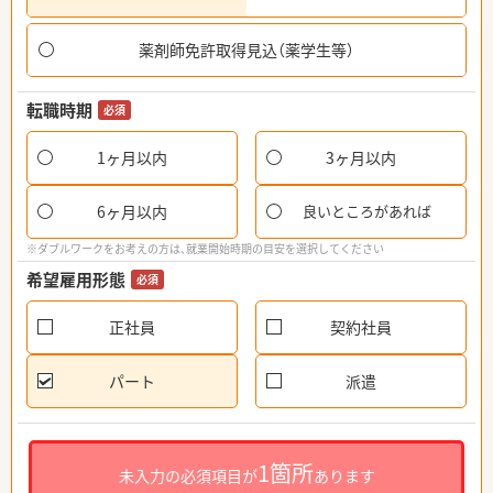
薬剤師免許取得見込（薬学生等）
転職時期
必須
1ヶ月以内
3ヶ月以内
6ヶ月以内
良いところがあれば
※ダブルワークをお考えの方は、就業開始時期の目安を選択してください
希望雇用形態
必須
正社員
契約社員
パート
派遣
1箇所
未入力の必須項目が
あります