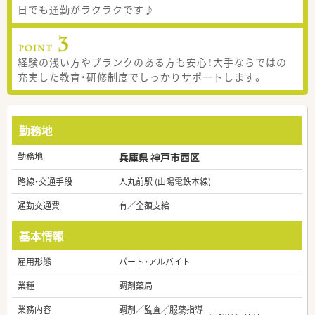
日でも通勤がラクラクです♪
経験の浅い方やブランクのある方も安心！大手ならではの
充実した教育・研修制度でしっかりサポートします。
勤務地
勤務地
兵庫県 神戸市西区
路線・交通手段
人丸前駅 (山陽電鉄本線)
通勤交通費
有／全額支給
基本情報
雇用形態
パート・アルバイト
業種
調剤薬局
業務内容
調剤／監査／服薬指導