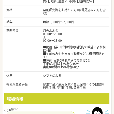
内科, 眼科, 皮膚科, 小児科,脳神経外科
資格
薬剤師免許をお持ちの方（取得見込みの方を含
む）
給与
時給1,800円～2,300円
勤務時間
月火水木金
08:00～20:00
土
09:00～13:00
■勤務日数・時間は開局時間内で希望により相
談可能
■午前のみや夕方まで勤務なども相談可能で
す！
■休憩：実動6時間未満の場合は0分
実働6時間以上の場合45分
実動8時間以上の場合60分
休日
シフトによる
福利厚生諸手当
厚生年金／雇用保険／労災保険／その他健保
通勤手当、時間外手当、資格手当
職場情報