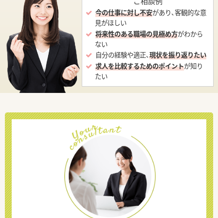
ご相談例
今の仕事に対し不安
があり、客観的な意
見がほしい
将来性のある職場の見極め方
がわから
ない
自分の経験や適正、
現状を振り返りたい
求人を比較するためのポイント
が知り
たい