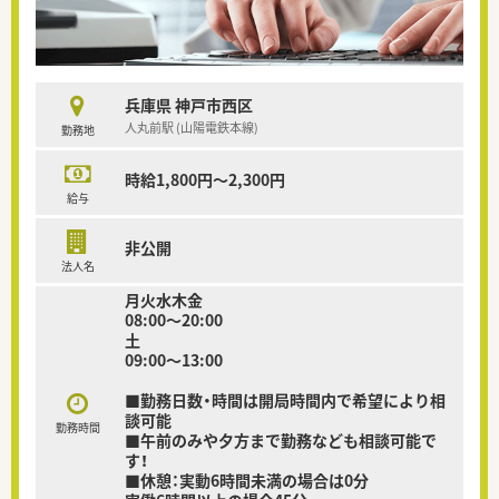
兵庫県 神戸市西区
人丸前駅 (山陽電鉄本線)
勤務地
時給1,800円～2,300円
給与
非公開
法人名
月火水木金
08:00～20:00
土
09:00～13:00
■勤務日数・時間は開局時間内で希望により相
談可能
勤務時間
■午前のみや夕方まで勤務なども相談可能で
す！
■休憩：実動6時間未満の場合は0分