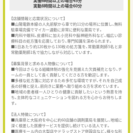
実働6時間以上の場合45分
実動8時間以上の場合60分
【店舗情報と応需状況について】
■山陽電鉄本線の人丸前駅から車で約11分の場所に位置し、無料
駐車場完備でマイカー通勤に非常に便利な薬局です。
■内科や眼科、皮膚科に加え小児科や脳神経外科など、幅広い診
療科目の処方箋を応需しており、専門知識を深められます。
■1日あたり約120枚から130枚の処方箋を、常勤薬剤師5名と非
常勤薬剤師1名で協力しながら対応しています。
【募集背景と求める人物像について】
■今回はさらなる組織体制の強化を見据えた欠員補充となり、チ
ームの一員として長く貢献してくださる方を歓迎します。
■多様な処方箋に対応するため多忙な環境ですが、それを自己成
長の好機と捉え、前向きに業務へ取り組める方を求めています。
■地域の患者様一人ひとりの健康に貢献したいという熱意を持
ち、主体的なコミュニケーションを図れる方を心からお待ちしま
す。
【法人特徴について】
■兵庫県と大阪府を中心に約60店舗の調剤薬局を展開し、地域に
深く根差した医療サービスを提供し続けている法人です。
■医療モール内の大型店やドラッグストア併設店など、様々な形