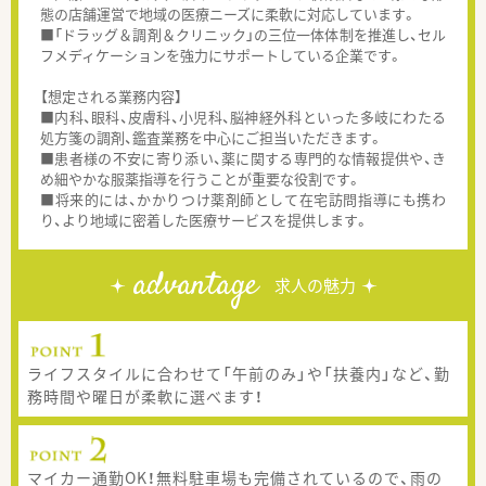
態の店舗運営で地域の医療ニーズに柔軟に対応しています。
■「ドラッグ＆調剤＆クリニック」の三位一体体制を推進し、セル
フメディケーションを強力にサポートしている企業です。
【想定される業務内容】
■内科、眼科、皮膚科、小児科、脳神経外科といった多岐にわたる
処方箋の調剤、鑑査業務を中心にご担当いただきます。
■患者様の不安に寄り添い、薬に関する専門的な情報提供や、き
め細やかな服薬指導を行うことが重要な役割です。
■将来的には、かかりつけ薬剤師として在宅訪問指導にも携わ
り、より地域に密着した医療サービスを提供します。
advantage
求人の魅力
ライフスタイルに合わせて「午前のみ」や「扶養内」など、勤
務時間や曜日が柔軟に選べます！
マイカー通勤OK！無料駐車場も完備されているので、雨の