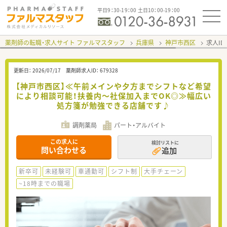
平日9：30-19：00 土日10：00-19：00
薬剤師の転職・求人サイト ファルマスタッフ
兵庫県
神戸市西区
求人ID
更新日：
2026/07/17
薬剤師求人ID：
679328
【神戸市西区】≪午前メインや夕方までシフトなど希望
により相談可能！扶養内～社保加入までOK◎≫幅広い
処方箋が勉強できる店舗です♪
調剤薬局
パート・アルバイト
この求人に
検討リストに
問い合わせる
追加
新卒可
未経験可
車通勤可
シフト制
大手チェーン
~18時までの職場