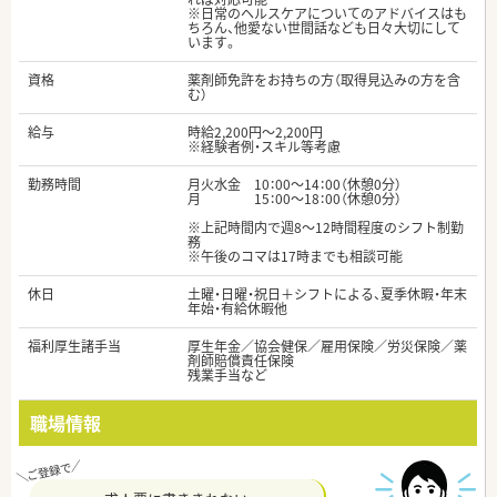
※日常のヘルスケアについてのアドバイスはも
ちろん、他愛ない世間話なども日々大切にして
います。
資格
薬剤師免許をお持ちの方（取得見込みの方を含
む）
給与
時給2,200円～2,200円
※経験者例・スキル等考慮
勤務時間
月火水金 10：00～14：00（休憩0分）
月 15：00～18：00（休憩0分）
※上記時間内で週8～12時間程度のシフト制勤
務
※午後のコマは17時までも相談可能
休日
土曜・日曜・祝日＋シフトによる、夏季休暇・年末
年始・有給休暇他
福利厚生諸手当
厚生年金／協会健保／雇用保険／労災保険／薬
剤師賠償責任保険
残業手当など
職場情報