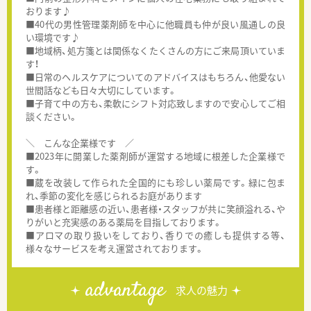
おります♪
■40代の男性管理薬剤師を中心に他職員も仲が良い風通しの良
い環境です♪
■地域柄、処方箋とは関係なくたくさんの方にご来局頂いていま
す！
■日常のヘルスケアについてのアドバイスはもちろん、他愛ない
世間話なども日々大切にしています。
■子育て中の方も、柔軟にシフト対応致しますので安心してご相
談ください。
＼ こんな企業様です ／
■2023年に開業した薬剤師が運営する地域に根差した企業様で
す。
■蔵を改装して作られた全国的にも珍しい薬局です。緑に包ま
れ、季節の変化を感じられるお庭があります
■患者様と距離感の近い、患者様・スタッフが共に笑顔溢れる、や
りがいと充実感のある薬局を目指しております。
■アロマの取り扱いをしており、香りでの癒しも提供する等、
様々なサービスを考え運営されております。
advantage
求人の魅力