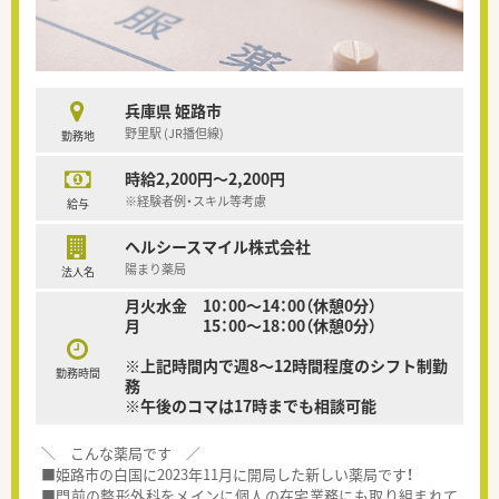
兵庫県 姫路市
野里駅 (JR播但線)
勤務地
時給2,200円～2,200円
※経験者例・スキル等考慮
給与
ヘルシースマイル株式会社
陽まり薬局
法人名
月火水金 10：00～14：00（休憩0分）
月 15：00～18：00（休憩0分）
※上記時間内で週8～12時間程度のシフト制勤
勤務時間
務
※午後のコマは17時までも相談可能
＼ こんな薬局です ／
■姫路市の白国に2023年11月に開局した新しい薬局です！
■門前の整形外科をメインに個人の在宅業務にも取り組まれて