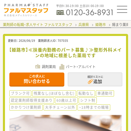
平日9：30-19：00 土日10：00-19：00
薬剤師の転職・求人サイト ファルマスタッフ
兵庫県
姫路市
陽まり薬局
更新日：
2026/06/19
薬剤師求人ID：
707035
【姫路市】≪扶養内勤務のパート募集♪≫整形外科メイ
ンの地域に根差した薬局です
調剤薬局
パート・アルバイト
この求人に
検討リストに
問い合わせる
追加
ブランク可
残業なし(ほぼなし含む)
転勤なし
車通勤可
認定薬剤師取得支援あり
60歳以上可
シフト制
かかりつけ薬剤師
大手チェーン以外
~18時までの職場