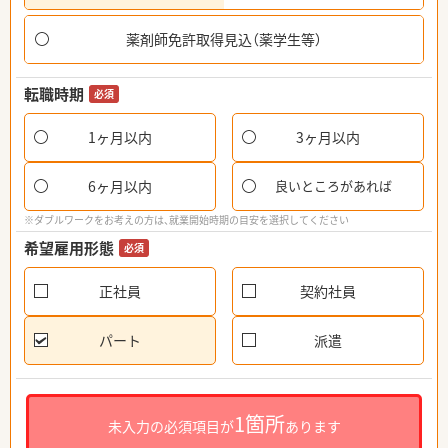
薬剤師免許取得見込（薬学生等）
転職時期
必須
1ヶ月以内
3ヶ月以内
6ヶ月以内
良いところがあれば
※ダブルワークをお考えの方は、就業開始時期の目安を選択してください
希望雇用形態
必須
正社員
契約社員
パート
派遣
1箇所
未入力の必須項目が
あります