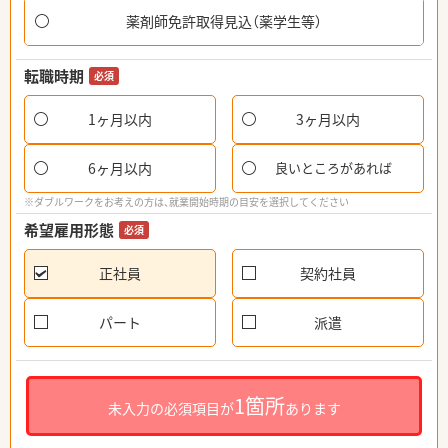
薬剤師免許取得見込（薬学生等）
転職時期
必須
1ヶ月以内
3ヶ月以内
6ヶ月以内
良いところがあれば
※ダブルワークをお考えの方は、就業開始時期の目安を選択してください
希望雇用形態
必須
正社員
契約社員
パート
派遣
1箇所
未入力の必須項目が
あります