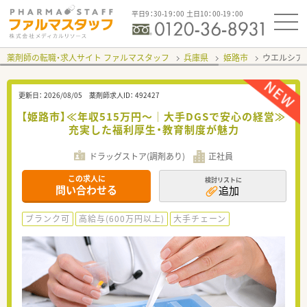
平日9：30-19：00 土日10：00-19：00
薬剤師の転職・求人サイト ファルマスタッフ
兵庫県
姫路市
ウエルシア
更新日：
2026/08/05
薬剤師求人ID：
492427
【姫路市】≪年収515万円～│大手DGSで安心の経営≫
充実した福利厚生・教育制度が魅力
ドラッグストア(調剤あり)
正社員
この求人に
検討リストに
問い合わせる
追加
ブランク可
高給与(600万円以上)
大手チェーン