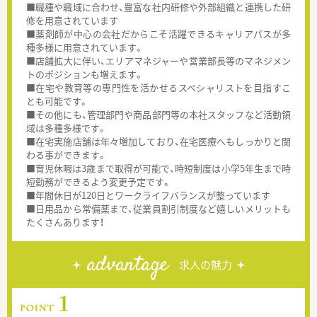
■職種や職域に合わせ、豊富な社内研修や外部組織と連携した研
修を用意されています
■薬剤師が中心の会社だからこそ活躍できるキャリアパスが多
種多様に用意されています。
■店舗拡大に伴い、エリアマネジャーや営業部長等のマネジメン
トのポジションも増えます。
■在宅や教育等の専門性を活かせるスペシャリストを目指すこ
とも可能です。
■その他にも、管理部門や商品部門等の本社スタッフなど活動領
域は多種多様です。
■在宅実施店舗は年々増加しており、在宅医療へもしっかりと関
わる事ができます。
■育児休暇は3歳まで取得が可能で、時短制度は小学5年生まで時
短勤務ができるよう変更予定です。
■年間休日が120日とワークライフバランスが整っています
■日用品から常備薬まで、従業員割引制度など嬉しいメリットも
たくさんあります！
advantage
求人の魅力