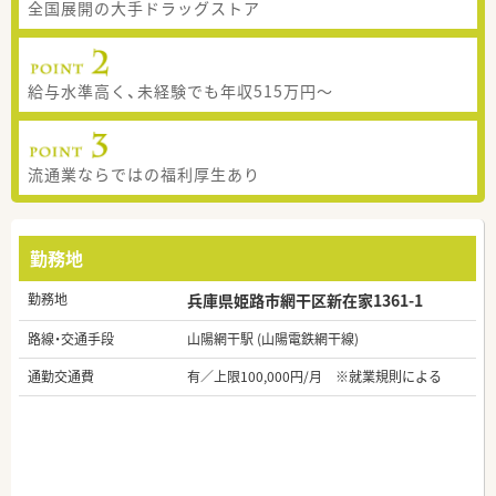
全国展開の大手ドラッグストア
給与水準高く、未経験でも年収515万円～
流通業ならではの福利厚生あり
勤務地
勤務地
兵庫県姫路市網干区新在家1361-1
路線・交通手段
山陽網干駅 (山陽電鉄網干線)
通勤交通費
有／上限100,000円/月 ※就業規則による