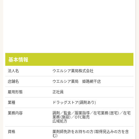
基本情報
法人名
ウエルシア薬局株式会社
店舗名
ウエルシア薬局 姫路網干店
雇用形態
正社員
業種
ドラッグストア(調剤あり)
業務内容
調剤／監査／服薬指導／在宅業務（居宅）／在宅
業務（施設）／OTC販売
広域処方
資格
薬剤師免許をお持ちの方（取得見込みの方を含
む）