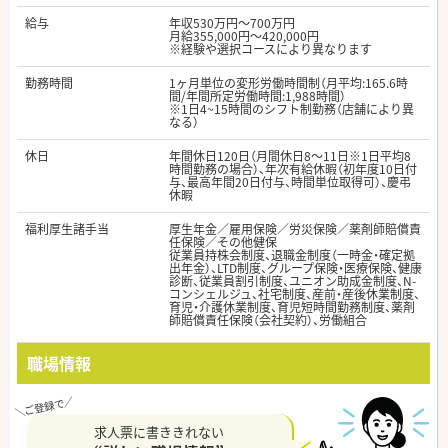
給与
年収530万円～700万円
月給355,000円～420,000円
※経験や選択コースにより異なります
勤務時間
1ヶ月単位の変形労働時間制（月平均:165.6時
間/年間所定労働時間:1,988時間）
※1日4~15時間のシフト制勤務（店舗により異
なる）
休日
年間休日120日（月間休日8～11日※1日平均8
時間勤務の場合）、年次有給休暇（初年度10日付
与、最高年間20日付与、時間単位取得可）、慶弔
休暇
福利厚生諸手当
厚生年金／雇用保険／労災保険／薬剤師賠償責
任保険／その他健保
従業員持株会制度、退職金制度（一時金・確定拠
出年金）、LTD制度、グループ保険・医療保険、健康
診断、従業員割引制度、ユニオン助成金制度、N-
コンシェルジュ、社宅制度、産前・産後休業制度、
育児・介護休業制度、育児短時間勤務制度、薬剤
師賠償責任保険（会社契約）、労働組合
職場情報
求人票に書ききれない