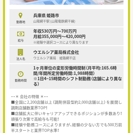
兵庫県 姫路市
山陽網干駅 (山陽電鉄網干線)
勤務地
年収530万円～700万円
月給355,000円～420,000円
給与
※経験や選択コースにより異なります
ウエルシア薬局株式会社
ウエルシア薬局 姫路網干店
法人名
1ヶ月単位の変形労働時間制（月平均:165.6時
間/年間所定労働時間:1,988時間）
※1日4~15時間のシフト制勤務（店舗により異な
勤務時間
る）
・・＊ 会社の特徴 ＊・・
■全国に2,200店舗以上（調剤併設型約2,000店舗以上）を展開し
調剤店舗数業界TOP！
■店舗拡大に伴いキャリアアップできるポジションが多数あり！
頑張り次第で高給与も可能！
■経験や勤務コースによりますが、経験の少ない方でも500万前
半スタートと業界TOP水準！