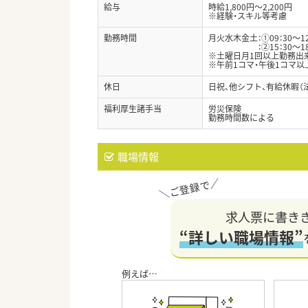
給与
時給1,800円～2,200円
※経験・スキル等考慮
勤務時間
月火水木金土：①09：30～12
：②15：30～18：
※土曜日月1回以上勤務出
※午前1コマ・午後1コマ
休日
日祝、他シフト、有給休暇（
福利厚生諸手当
労災保険
勤務時間数による
職場情報
求人票に書き
“詳しい職場情報”