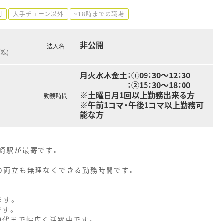
制
大手チェーン以外
~18時までの職場
非公開
法人名
線)
月火水木金土：①09：30～12：30
：②15：30～18：00
※土曜日月1回以上勤務出来る方
勤務時間
※午前1コマ・午後1コマ以上勤務可
能な方
崎駅が最寄です。
との両立も無理なくできる勤務時間です。
ます。
です。
0代まで幅広く活躍中です。