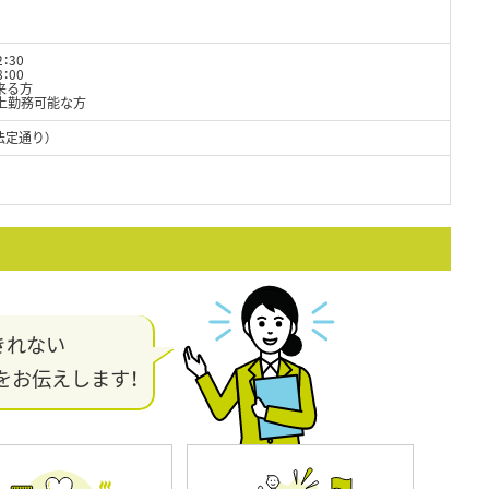
：30
00
来る方
以上勤務可能な方
法定通り）
きれない
をお伝えします！