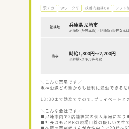
駅チカ
Ｗワーク可
扶養内勤務OK
シフト
兵庫県 尼崎市
勤務地
尼崎駅 (阪神本線)／尼崎駅 (阪神なんば
時給1,800円～2,200円
給与
※経験・スキル等考慮
＼こんな薬局です／
阪神沿線どの駅からも便利に通勤できる尼
18：30まで勤務ですので、プライベート
＼こんな会社です／
■尼崎市内で2店舗経営の個人薬局になり
■社長はもとMRの現場目線の優しい男性
■在籍の薬剤師さんが女性中心で20代～6