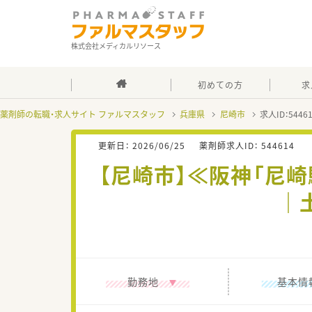
株式会社メディカルリソース
初めての方
求
薬剤師の転職・求人サイト ファルマスタッフ
兵庫県
尼崎市
求人ID：544
更新日：
2026/06/25
薬剤師求人ID：
544614
【尼崎市】≪阪神「尼
｜
勤務地
基本情