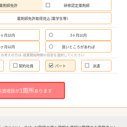
薬剤師免許
研修認定薬剤師
希
薬剤師免許取得見込（薬学生等）
1ヶ月以内
3ヶ月以内
パ
6ヶ月以内
良いところがあれば
希
をお考えの方は、就業開始時期の目安を選択してください
契約社員
パート
派遣
就
1箇所
必須項目が
あります
就業