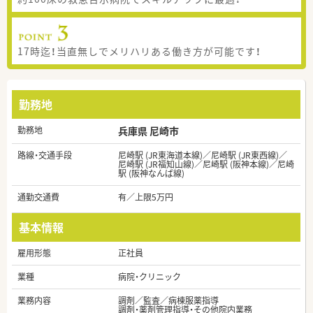
17時迄！当直無しでメリハリある働き方が可能です！
勤務地
勤務地
兵庫県 尼崎市
路線・交通手段
尼崎駅 (JR東海道本線)／尼崎駅 (JR東西線)／
尼崎駅 (JR福知山線)／尼崎駅 (阪神本線)／尼崎
駅 (阪神なんば線)
通勤交通費
有／上限5万円
基本情報
雇用形態
正社員
業種
病院・クリニック
業務内容
調剤／監査／病棟服薬指導
調剤・薬剤管理指導・その他院内業務