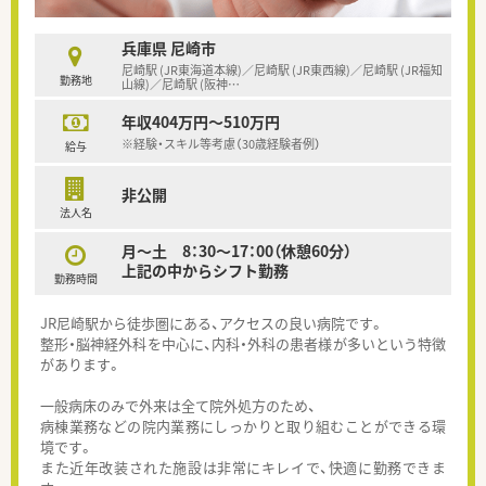
兵庫県 尼崎市
尼崎駅 (JR東海道本線)／尼崎駅 (JR東西線)／尼崎駅 (JR福知
勤務地
山線)／尼崎駅 (阪神
…
年収404万円～510万円
※経験・スキル等考慮（30歳経験者例）
給与
非公開
法人名
月～土 8：30～17：00（休憩60分）
上記の中からシフト勤務
勤務時間
JR尼崎駅から徒歩圏にある、アクセスの良い病院です。
整形・脳神経外科を中心に、内科・外科の患者様が多いという特徴
があります。
一般病床のみで外来は全て院外処方のため、
病棟業務などの院内業務にしっかりと取り組むことができる環
境です。
また近年改装された施設は非常にキレイで、快適に勤務できま