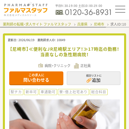
平日9：30-19：00 土日10：00-19：00
薬剤師の転職・求人サイト ファルマスタッフ
兵庫県
尼崎市
求人ID：10
更新日：
2026/06/19
薬剤師求人ID：
10849
【尼崎市】≪便利なJR尼崎駅エリア！≫17時迄の勤務！
当直なしの急性期病院！
病院・クリニック
正社員
この求人に
検討リストに
問い合わせる
追加
駅チカ
新卒可
車通勤可
寮・借上社宅あり
総合科目