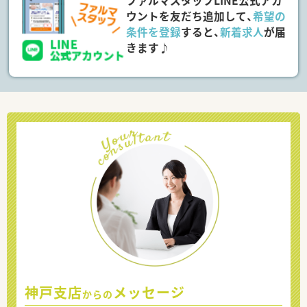
ファルマスタッフLINE公式アカ
ウントを友だち追加して、
希望の
条件を登録
すると、
新着求人
が届
きます♪
神戸支店
メッセージ
からの