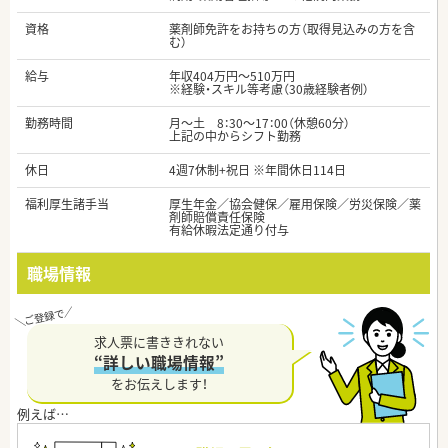
資格
薬剤師免許をお持ちの方（取得見込みの方を含
む）
給与
年収404万円～510万円
※経験・スキル等考慮（30歳経験者例）
勤務時間
月～土 8：30～17：00（休憩60分）
上記の中からシフト勤務
休日
4週7休制+祝日 ※年間休日114日
福利厚生諸手当
厚生年金／協会健保／雇用保険／労災保険／薬
剤師賠償責任保険
有給休暇法定通り付与
職場情報
求人票に書ききれない
“詳しい職場情報”
をお伝えします！