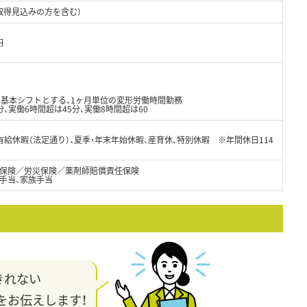
取得見込みの方を含む）
円
を基本シフトとする、1ヶ月単位の変形労働時間勤務
、実働6時間超は45分、実働8時間超は60
、有給休暇（法定通り）、夏季・年末年始休暇、産育休、特別休暇 ※年間休日114
保険／労災保険／薬剤師賠償責任保険
手当、家族手当
きれない
をお伝えします！