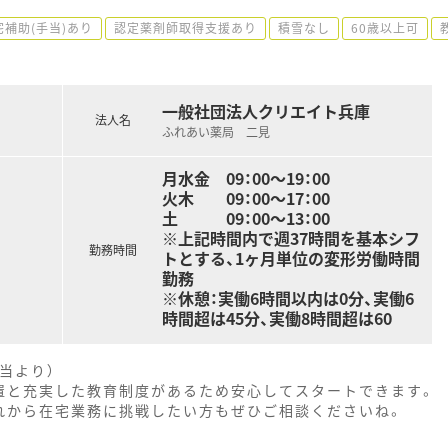
宅補助(手当)あり
認定薬剤師取得支援あり
積雪なし
60歳以上可
一般社団法人クリエイト兵庫
法人名
ふれあい薬局 二見
月水金 09：00～19：00
火木 09：00～17：00
土 09：00～13：00
※上記時間内で週37時間を基本シフ
勤務時間
トとする、1ヶ月単位の変形労働時間
勤務
※休憩：実働6時間以内は0分、実働6
時間超は45分、実働8時間超は60
当より）
置と充実した教育制度があるため安心してスタートできます。
れから在宅業務に挑戦したい方もぜひご相談くださいね。