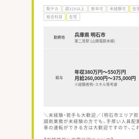
駅チカ
週32h以上
新卒可
未経験可
住
総合科目
在宅
兵庫県 明石市
勤務地
東二見駅 (山陽電鉄本線)
年収380万円～550万円
月給260,000円～375,000円
給与
※経験者例・スキル等考慮
＼未経験・若手も大歓迎／（明石市エリア担
調剤業務が未経験の方でも、手厚い人員配
車の運転ができる方は大歓迎ですので、こ