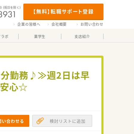
00
（祝日を除く）
【無料】転職サポート登録
企業の皆様へ
会社概要
お問い合わせ
マラボ
薬学生
支店紹介
5分勤務♪≫週2日は早
も安心☆
問い合わせる
検討リストに追加