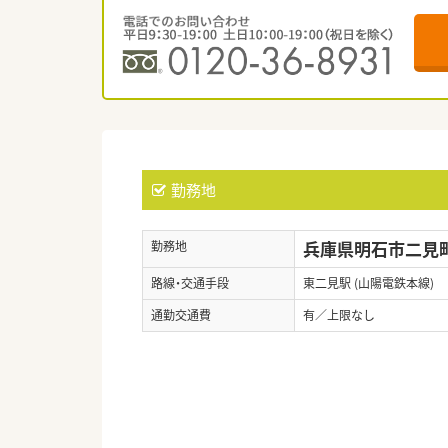
勤務地
兵庫県明石市二見町
勤務地
路線・交通手段
東二見駅 (山陽電鉄本線)
通勤交通費
有／上限なし