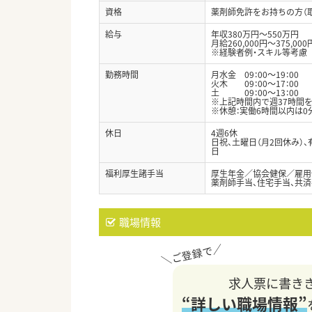
資格
薬剤師免許をお持ちの方（
給与
年収380万円～550万円
月給260,000円～375,000
※経験者例・スキル等考慮
勤務時間
月水金 09：00～19：00
火木 09：00～17：00
土 09：00～13：00
※上記時間内で週37時間
※休憩：実働6時間以内は0分
休日
4週6休
日祝、土曜日（月2回休み）
日
福利厚生諸手当
厚生年金／協会健保／雇用
薬剤師手当、住宅手当、共済
職場情報
求人票に書き
“詳しい職場情報”