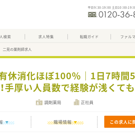
平日9：30-19：00 土日10：00-19：
人検索
求人特集
転職ガイド
ファル
 二見の薬剤師求人
≪有休消化ほぼ100％｜1日7時間
！手厚い人員数で経験が浅くて
調剤薬局
正社員
報
職場情報
この求人に