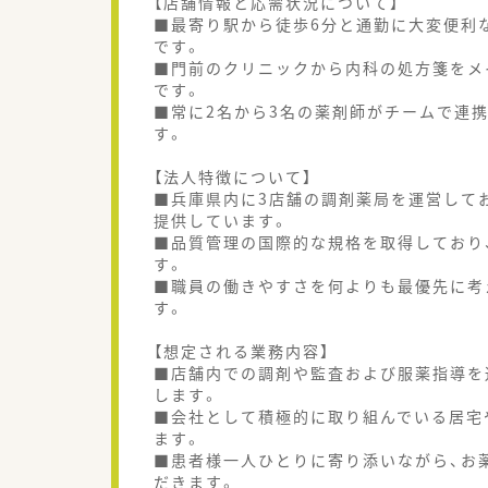
【店舗情報と応需状況について】
■最寄り駅から徒歩6分と通勤に大変便利
です。
■門前のクリニックから内科の処方箋をメ
です。
■常に2名から3名の薬剤師がチームで連
す。
【法人特徴について】
■兵庫県内に3店舗の調剤薬局を運営して
提供しています。
■品質管理の国際的な規格を取得しており
す。
■職員の働きやすさを何よりも最優先に考
す。
【想定される業務内容】
■店舗内での調剤や監査および服薬指導を
します。
■会社として積極的に取り組んでいる居宅
ます。
■患者様一人ひとりに寄り添いながら、お
だきます。