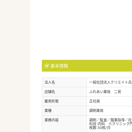
基本情報
法人名
一般社団法人クリエイト兵
店舗名
ふれあい薬局 二見
雇用形態
正社員
業種
調剤薬局
業務内容
調剤／監査／服薬指導／在宅
科目：内科 ※クリニック
枚数：50枚/日