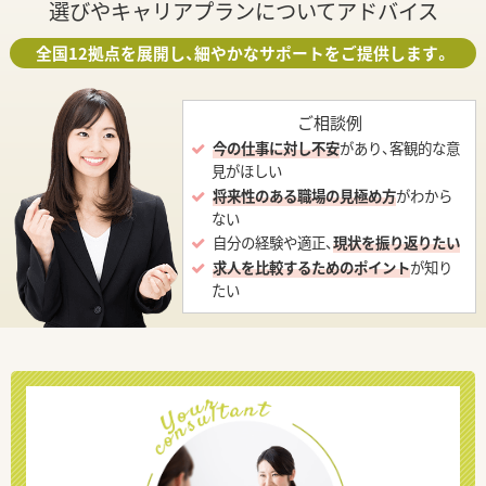
選びやキャリアプランについてアドバイス
全国12拠点を展開し、細やかなサポートをご提供します。
ご相談例
今の仕事に対し不安
があり、客観的な意
見がほしい
将来性のある職場の見極め方
がわから
ない
自分の経験や適正、
現状を振り返りたい
求人を比較するためのポイント
が知り
たい