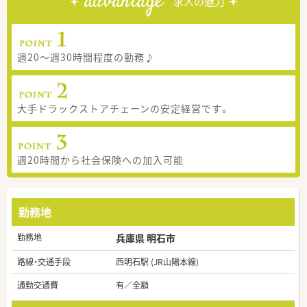
advantage
求人の魅力
週20～週30時間程度の勤務♪
大手ドラックストアチェーンの安定経営です。
週20時間から社会保険への加入可能
勤務地
勤務地
兵庫県 明石市
路線・交通手段
西明石駅 (JR山陽本線)
通勤交通費
有／全額