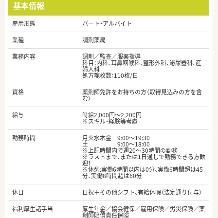
基本情報
雇用形態
パート・アルバイト
業種
調剤薬局
業務内容
調剤／監査／服薬指導
科目：内科、耳鼻咽喉科、整形外科、泌尿器科、産
婦人科
処方箋枚数：110枚/日
資格
薬剤師免許をお持ちの方（取得見込みの方を含
む）
給与
時給2,000円～2,200円
※スキル・経験等考慮
勤務時間
月火水木金 9:00〜19:30
土 9:00〜18:00
※上記時間内で週20～30時間の勤務
※ラストまで、または1日通しで勤務できる方歓
迎！
※休憩:実働6時間以内は0分、実働6時間超は45
分、実働8時間超は60分
休日
日祝＋その他シフト、有給休暇（法定通り付与）
福利厚生諸手当
厚生年金／協会健保／雇用保険／労災保険／薬
剤師賠償責任保険