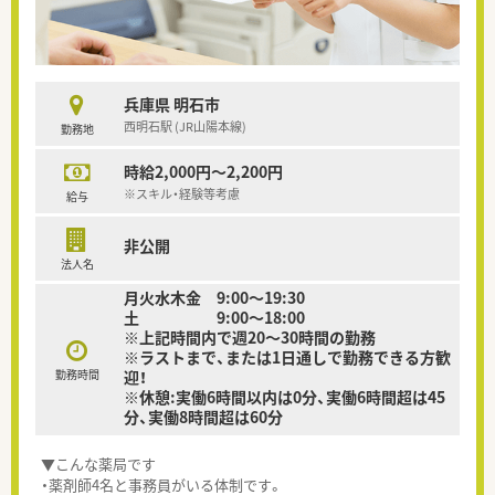
兵庫県 明石市
西明石駅 (JR山陽本線)
勤務地
時給2,000円～2,200円
※スキル・経験等考慮
給与
非公開
法人名
月火水木金 9:00〜19:30
土 9:00〜18:00
※上記時間内で週20～30時間の勤務
※ラストまで、または1日通しで勤務できる方歓
勤務時間
迎！
※休憩:実働6時間以内は0分、実働6時間超は45
分、実働8時間超は60分
▼こんな薬局です
・薬剤師4名と事務員がいる体制です。