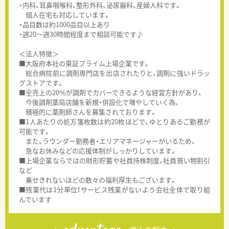
・内科、耳鼻咽喉科、整形外科、泌尿器科、産婦人科です。
個人在宅も対応しています。
・品目数は約1000品目以上あり
・週20～週30時間程度まで相談可能です♪
＜法人特徴＞
■大阪府本社の東証プライム上場企業です。
総合病院前に調剤専門店を出店されたりと、調剤に強いドラッ
グストアです。
■全売上の20％が調剤でカバーできるような経営方針があり、
今後調剤薬局店舗を新規・併設化で増やしていく為、
積極的に薬剤師さんを募集されております。
■1人あたりの処方箋枚数は約20枚ほどで、ゆとりあるご勤務が
可能です。
また、ラウンダー勤務者・エリアマネージャーがいるため、
急なお休みなどの応援体制がしっかりしています。
■上場企業ならではの財形貯蓄や社員持株制度、社員買い物割引
など
乗せきれないほどの数々の福利厚生もございます。
■残業代は1分単位！サービス残業がないよう会社全体で取り組
んでいます