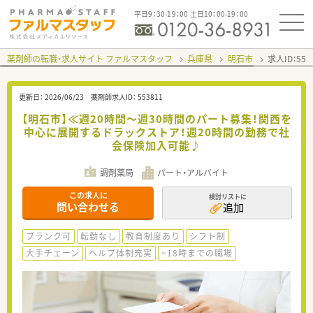
平日9：30-19：00 土日10：00-19：00
薬剤師の転職・求人サイト ファルマスタッフ
兵庫県
明石市
求人ID：55
更新日：
2026/06/23
薬剤師求人ID：
553811
【明石市】≪週20時間～週30時間のパート募集！関西を
中心に展開するドラックストア！週20時間の勤務で社
会保険加入可能♪
調剤薬局
パート・アルバイト
この求人に
検討リストに
問い合わせる
追加
ブランク可
転勤なし
教育制度あり
シフト制
大手チェーン
ヘルプ体制充実
~18時までの職場