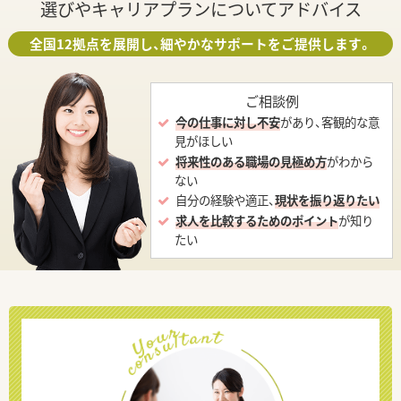
選びやキャリアプランについてアドバイス
全国12拠点を展開し、細やかなサポートをご提供します。
ご相談例
今の仕事に対し不安
があり、客観的な意
見がほしい
将来性のある職場の見極め方
がわから
ない
自分の経験や適正、
現状を振り返りたい
求人を比較するためのポイント
が知り
たい