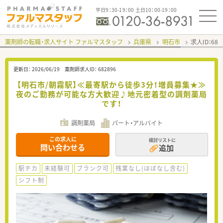
平日9：30-19：00 土日10：00-19：00
薬剤師の転職・求人サイト ファルマスタッフ
兵庫県
明石市
求人ID：68
更新日：
2026/06/19
薬剤師求人ID：
682896
【明石市/朝霧駅】≪最寄駅から徒歩3分！増員募集★≫
夜のご勤務が可能な方大歓迎♪地元密着型の調剤薬局
です！
調剤薬局
パート・アルバイト
この求人に
検討リストに
問い合わせる
追加
駅チカ
未経験可
ブランク可
残業なし(ほぼなし含む)
シフト制