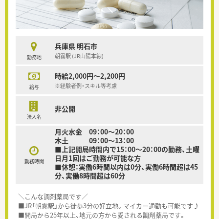
兵庫県 明石市
朝霧駅 (JR山陽本線)
勤務地
時給2,000円～2,200円
※経験者例・スキル等考慮
給与
非公開
法人名
月火水金 09：00～20：00
木土 09：00～13：00
■上記開局時間内で15：00～20：00の勤務、土曜
日月1回はご勤務が可能な方
勤務時間
■休憩：実働6時間以内は0分、実働6時間超は45
分、実働8時間超は60分
＼こんな調剤薬局です／
■JR「朝霧駅」から徒歩3分の好立地。マイカー通勤も可能です♪
■開局から25年以上、地元の方から愛される調剤薬局です。