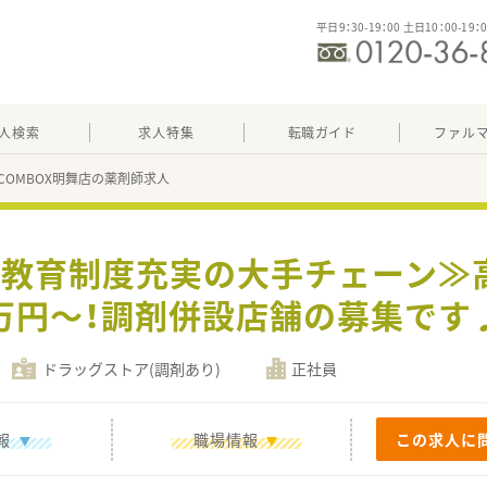
平日9：30-19：00 土日10：00-19：
人検索
求人特集
転職ガイド
ファル
COMBOX明舞店の薬剤師求人
&教育制度充実の大手チェーン≫高
万円～！調剤併設店舗の募集です
ドラッグストア(調剤あり)
正社員
報
職場情報
この求人に