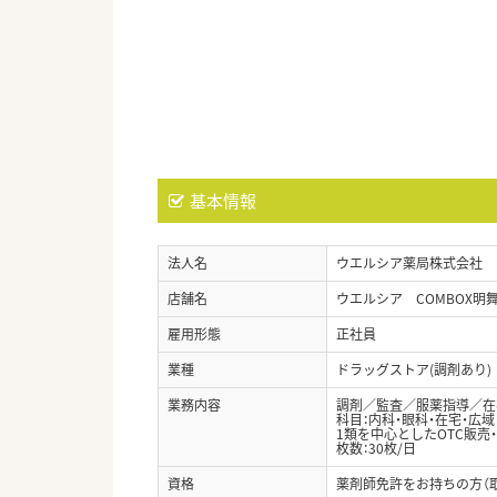
基本情報
法人名
ウエルシア薬局株式会社
店舗名
ウエルシア COMBOX明
雇用形態
正社員
業種
ドラッグストア(調剤あり)
業務内容
調剤／監査／服薬指導／在宅
科目：内科・眼科・在宅・広域
1類を中心としたOTC販売
枚数：30枚/日
資格
薬剤師免許をお持ちの方（