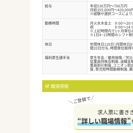
給与
年収530万円～700万円
月給355,000円～420,000
※経験や選択コースにより
勤務時間
月火水木金土 9：00～20：
祝 9：00～14：00、1
※上記時間内で1ヶ月単位の変
※1日4~15時間のシフト
休日
年間休日120日（月間休日
間20日付与、時間単位取得
福利厚生諸手当
厚生年金／雇用保険／労災
従業員持株会制度、退職金制
業員割引制度、ユニオン助成
度、育児短時間勤務制度、薬
職場情報
求人票に書き
“詳しい職場情報”