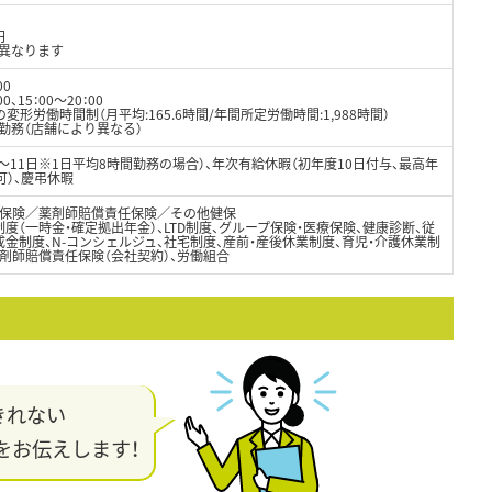
円
異なります
00
5：00～20：00
形労働時間制（月平均:165.6時間/年間所定労働時間:1,988時間）
制勤務（店舗により異なる）
8～11日※1日平均8時間勤務の場合）、年次有給休暇（初年度10日付与、最高年
可）、慶弔休暇
保険／薬剤師賠償責任保険／その他健保
度（一時金・確定拠出年金）、LTD制度、グループ保険・医療保険、健康診断、従
金制度、N-コンシェルジュ、社宅制度、産前・産後休業制度、育児・介護休業制
剤師賠償責任保険（会社契約）、労働組合
きれない
をお伝えします！