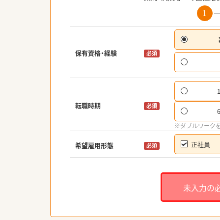
1
保有資格・経験
必須
転職時期
必須
※ダブルワーク
正社員
希望雇用形態
必須
未入力の