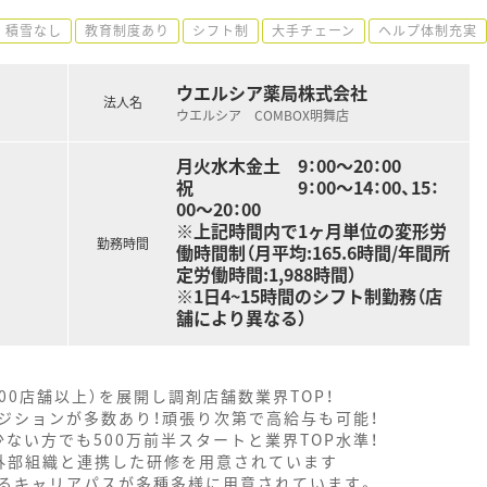
積雪なし
教育制度あり
シフト制
大手チェーン
ヘルプ体制充実
ウエルシア薬局株式会社
法人名
ウエルシア COMBOX明舞店
月火水木金土 9：00～20：00
祝 9：00～14：00、15：
00～20：00
※上記時間内で1ヶ月単位の変形労
勤務時間
働時間制（月平均:165.6時間/年間所
定労働時間:1,988時間）
※1日4~15時間のシフト制勤務（店
舗により異なる）
000店舗以上）を展開し調剤店舗数業界TOP！
ジションが多数あり！頑張り次第で高給与も可能！
ない方でも500万前半スタートと業界TOP水準！
外部組織と連携した研修を用意されています
るキャリアパスが多種多様に用意されています。