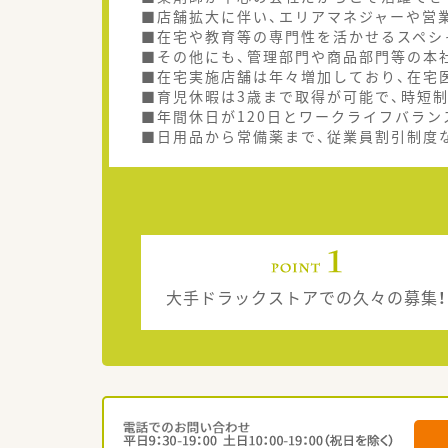
■店舗拡大に伴い、エリアマネジャーや営
■在宅や教育等の専門性を活かせるスペシ
■その他にも、管理部門や商品部門等の本
■在宅実施店舗は年々増加しており、在宅
■育児休暇は3歳まで取得が可能で、時短
■年間休日が120日とワークライフバラン
■日用品から常備薬まで、従業員割引制度
大手ドラックストアでの久々の募集！