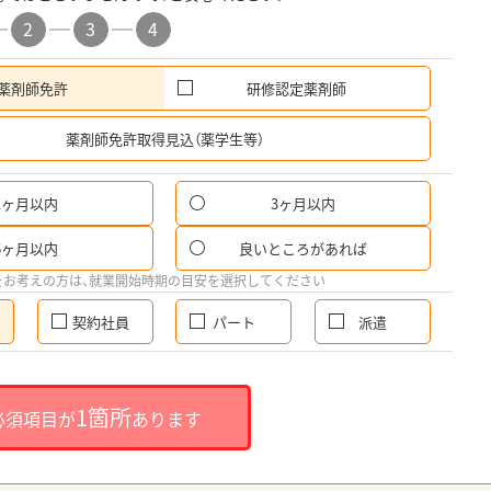
2
3
4
薬剤師免許
研修認定薬剤師
希
薬剤師免許取得見込（薬学生等）
1ヶ月以内
3ヶ月以内
6ヶ月以内
良いところがあれば
をお考えの方は、就業開始時期の目安を選択してください
契約社員
パート
派遣
1箇所
必須項目が
あります