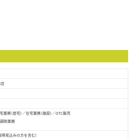
舞店
業務（居宅）／在宅業務（施設）／OTC販売
・調剤業務
取得見込みの方を含む）