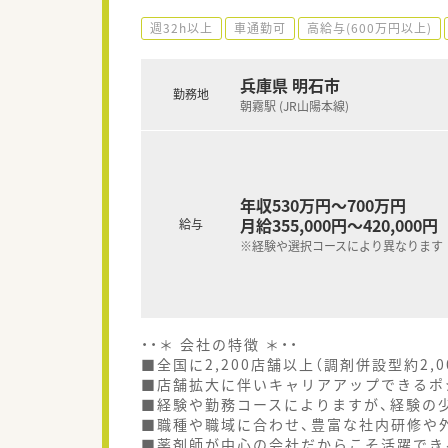
週32h以上
車通勤可
高給与(600万円以上)
兵庫県 明石市
勤務地
朝霧駅 (JR山陽本線)
年収530万円～700万円
月給355,000円～420,000円
給与
※経験や選択コースにより異なります
・・＊ 会社の特徴 ＊・・
■全国に2,200店舗以上（調剤併設型約2,
■店舗拡大に伴いキャリアアップできるポ
■経験や勤務コースによりますが、経験の少
■職種や職域に合わせ、豊富な社内研修や
■薬剤師が中心の会社だからこそ活躍でき