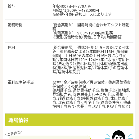
給与
年収400万円～770万円
月給271,200円～478,000円
※経験・年齢・選択コースによります
勤務時間
[総合薬剤師] 開局時間に合わせてシフト制勤
務
[調剤薬剤師] 9:00～19:00内の勤務
※変形労働時間制(実働1日平均8時間勤務)
休日
[総合薬剤師] 週休2日制（月9日または10日休
み ※勤務表による）/年間休日116日 [調剤薬
剤師] 土日祝（その年の土日祝日数により変
動）/年間休日約120～124日（年による） 有給休
暇（法定通り）/慶弔休暇/特別休暇/配偶者出産
特別休暇/出産育児休業/介護休業/子の看護休
暇/連続休暇制度
福利厚生諸手当
厚生年金／雇用保険／労災保険／薬剤師賠償責
任保険／その他健保
薬剤師手当、通勤費補助手当、資格手当（薬剤師、
登録販売者、管理栄養士）、子ども手当、調整手
当、超過勤務手当（時間外勤務手当、休日勤務手
当、深夜勤務手当）、社宅手当（適応条件有）、他基
準内手当あり（店長手当、SV手当、PSV手当など）
職場情報