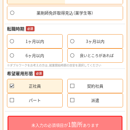
薬剤師免許取得見込（薬学生等）
転職時期
必須
1ヶ月以内
3ヶ月以内
6ヶ月以内
良いところがあれば
※ダブルワークをお考えの方は、就業開始時期の目安を選択してください
希望雇用形態
必須
正社員
契約社員
パート
派遣
1箇所
未入力の必須項目が
あります