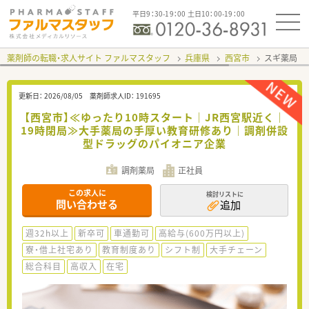
平日9：30-19：00 土日10：00-19：00
薬剤師の転職・求人サイト ファルマスタッフ
兵庫県
西宮市
スギ薬局 
更新日：
2026/08/05
薬剤師求人ID：
191695
【西宮市】≪ゆったり10時スタート｜JR西宮駅近く｜
19時閉局≫大手薬局の手厚い教育研修あり｜調剤併設
型ドラッグのパイオニア企業
調剤薬局
正社員
この求人に
検討リストに
問い合わせる
追加
週32h以上
新卒可
車通勤可
高給与(600万円以上)
寮・借上社宅あり
教育制度あり
シフト制
大手チェーン
総合科目
高収入
在宅