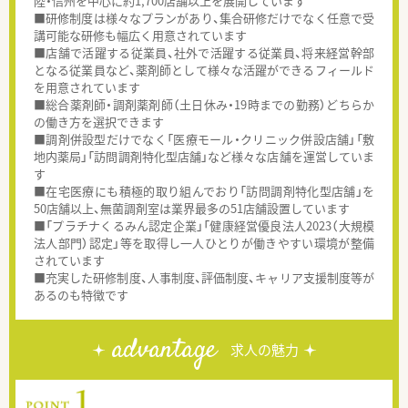
陸・信州を中心に約1,700店舗以上を展開しています
■研修制度は様々なプランがあり、集合研修だけでなく任意で受
講可能な研修も幅広く用意されています
■店舗で活躍する従業員、社外で活躍する従業員、将来経営幹部
となる従業員など、薬剤師として様々な活躍ができるフィールド
を用意されています
■総合薬剤師・調剤薬剤師（土日休み・19時までの勤務）どちらか
の働き方を選択できます
■調剤併設型だけでなく「医療モール・クリニック併設店舗」「敷
地内薬局」「訪問調剤特化型店舗」など様々な店舗を運営していま
す
■在宅医療にも積極的取り組んでおり「訪問調剤特化型店舗」を
50店舗以上、無菌調剤室は業界最多の51店舗設置しています
■「プラチナくるみん認定企業」「健康経営優良法人2023（大規模
法人部門）認定」等を取得し一人ひとりが働きやすい環境が整備
されています
■充実した研修制度、人事制度、評価制度、キャリア支援制度等が
あるのも特徴です
advantage
求人の魅力