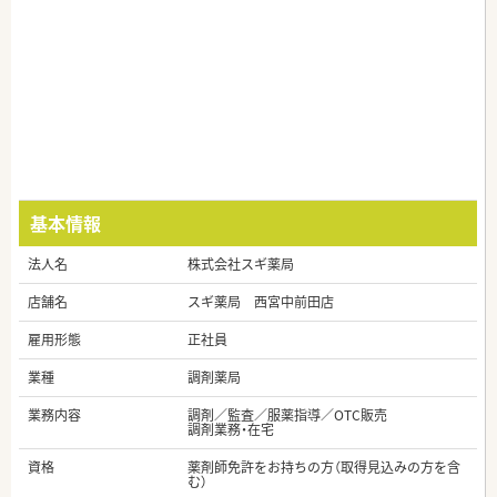
基本情報
法人名
株式会社スギ薬局
店舗名
スギ薬局 西宮中前田店
雇用形態
正社員
業種
調剤薬局
業務内容
調剤／監査／服薬指導／OTC販売
調剤業務・在宅
資格
薬剤師免許をお持ちの方（取得見込みの方を含
む）