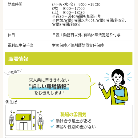
勤務時間
(月・火・水・金) 9：00～19：30
(木) 9：00～17：00
(土) 9：00～13：30
※週30～週40時間も相談可能
※休憩:実働6時間以内0分、実働6時間超45分、
実働8時間超60分
休日
日祝＋勤務日以外、有給休暇法定通り付与
福利厚生諸手当
労災保険／薬剤師賠償責任保険
職場情報
求人票に書ききれない
“詳しい職場情報”
をお伝えします！
職場の雰囲気
助け合う風土がある
年齢や性別の壁がない