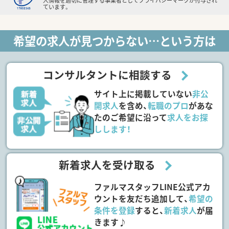
人情報を適切に管理する事業者としてプライバシーマークが付与され
ています。
希望の求人が見つからない…という方は
コンサルタントに相談する
サイト上に掲載していない
非公
開求人
を含め、
転職のプロ
があな
たのご希望に沿って
求人をお探
しします！
新着求人を受け取る
ファルマスタッフLINE公式アカ
ウントを友だち追加して、
希望の
条件を登録
すると、
新着求人
が届
きます♪