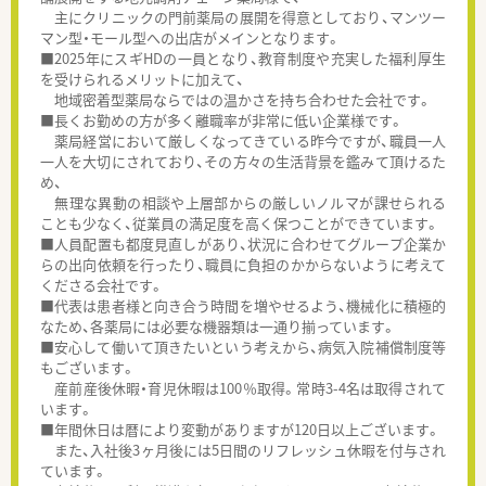
主にクリニックの門前薬局の展開を得意としており、マンツー
マン型・モール型への出店がメインとなります。
■2025年にスギHDの一員となり、教育制度や充実した福利厚生
を受けられるメリットに加えて、
地域密着型薬局ならではの温かさを持ち合わせた会社です。
■長くお勤めの方が多く離職率が非常に低い企業様です。
薬局経営において厳しくなってきている昨今ですが、職員一人
一人を大切にされており、その方々の生活背景を鑑みて頂けるた
め、
無理な異動の相談や上層部からの厳しいノルマが課せられる
ことも少なく、従業員の満足度を高く保つことができています。
■人員配置も都度見直しがあり、状況に合わせてグループ企業か
らの出向依頼を行ったり、職員に負担のかからないように考えて
くださる会社です。
■代表は患者様と向き合う時間を増やせるよう、機械化に積極的
なため、各薬局には必要な機器類は一通り揃っています。
■安心して働いて頂きたいという考えから、病気入院補償制度等
もございます。
産前産後休暇・育児休暇は100％取得。常時3-4名は取得されて
います。
■年間休日は暦により変動がありますが120日以上ございます。
また、入社後3ヶ月後には5日間のリフレッシュ休暇を付与され
ています。