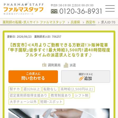
平日9：30-19：00 土日10：00-19：00
薬剤師の転職・求人サイト ファルマスタッフ
兵庫県
西宮市
求人ID：70
更新日：
2026/06/23
薬剤師求人ID：
706257
【西宮市】≪4月よりご勤務できる方歓迎！≫阪神電車
「甲子園駅」徒歩すぐ！最大時給3,500円！週40時間程度
フルタイムの派遣求人となります♪
調剤薬局
派遣
この求人に
検討リストに
問い合わせる
追加
駅チカ
週32h以上
転勤なし
高時給(2,500円以上)
認定薬剤師取得支援あり
教育制度あり
シフト制
大手チェーン以外
短期・スポット