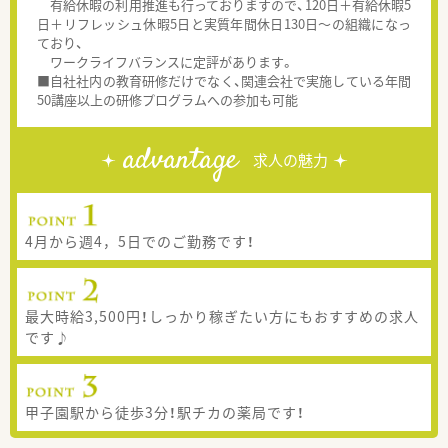
有給休暇の利用推進も行っておりますので、120日＋有給休暇5
日＋リフレッシュ休暇5日と実質年間休日130日～の組織になっ
ており、
ワークライフバランスに定評があります。
■自社社内の教育研修だけでなく、関連会社で実施している年間
50講座以上の研修プログラムへの参加も可能
advantage
求人の魅力
4月から週4，5日でのご勤務です！
最大時給3,500円！しっかり稼ぎたい方にもおすすめの求人
です♪
甲子園駅から徒歩3分！駅チカの薬局です！