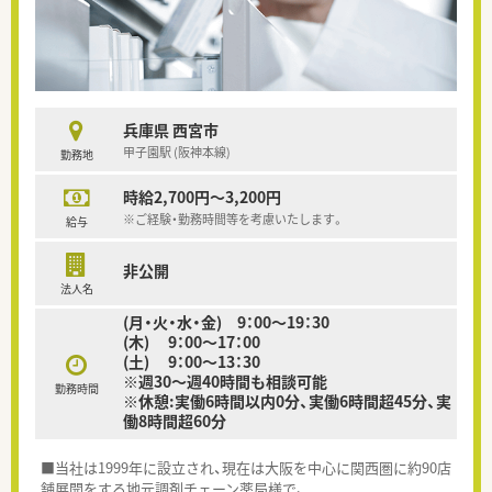
兵庫県 西宮市
甲子園駅 (阪神本線)
勤務地
時給2,700円～3,200円
※ご経験・勤務時間等を考慮いたします。
給与
非公開
法人名
(月・火・水・金) 9：00～19：30
(木) 9：00～17：00
(土) 9：00～13：30
※週30～週40時間も相談可能
勤務時間
※休憩:実働6時間以内0分、実働6時間超45分、実
働8時間超60分
■当社は1999年に設立され、現在は大阪を中心に関西圏に約90店
舗展開をする地元調剤チェーン薬局様で、