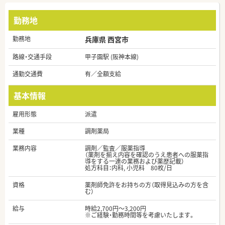
勤務地
勤務地
兵庫県 西宮市
路線・交通手段
甲子園駅 (阪神本線)
通勤交通費
有／全額支給
基本情報
雇用形態
派遣
業種
調剤薬局
業務内容
調剤／監査／服薬指導
（薬剤を揃え内容を確認のうえ患者への服薬指
導をする一連の業務および薬歴記載）
処方科目：内科, 小児科 80枚/日
資格
薬剤師免許をお持ちの方（取得見込みの方を含
む）
給与
時給2,700円～3,200円
※ご経験・勤務時間等を考慮いたします。