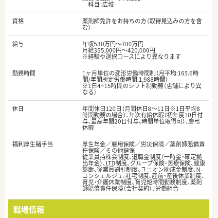
科目：広域
資格
薬剤師免許をお持ちの方（取得見込みの方を含
む）
給与
年収530万円～700万円
月給355,000円～420,000円
※経験や選択コースにより異なります
勤務時間
1ヶ月単位の変形労働時間制（月平均:165.6時
間/年間所定労働時間:1,988時間）
※1日4~15時間のシフト制勤務（店舗により異
なる）
休日
年間休日120日（月間休日8～11日※1日平均8
時間勤務の場合）、年次有給休暇（初年度10日付
与、最高年間20日付与、時間単位取得可）、慶弔
休暇
福利厚生諸手当
厚生年金／雇用保険／労災保険／薬剤師賠償責
任保険／その他健保
従業員持株会制度、退職金制度（一時金・確定拠
出年金）、LTD制度、グループ保険・医療保険、健康
診断、従業員割引制度、ユニオン助成金制度、N-
コンシェルジュ、社宅制度、産前・産後休業制度、
育児・介護休業制度、育児短時間勤務制度、薬剤
師賠償責任保険（会社契約）、労働組合
職場情報