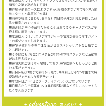
■店舗拡大に伴いキャリアアップできるポジションが多数あり！
頑張り次第で高給与も可能！
■経験や勤務コースによりますが、経験の少ない方でも500万前
半スタートと業界TOP水準！
■職種や職域に合わせ、豊富な社内研修や外部組織と連携した研
修を用意されています
■薬剤師が中心の会社だからこそ活躍できるキャリアパスが多
種多様に用意されています。
■店舗拡大に伴い、エリアマネジャーや営業部長等のマネジメン
トのポジションも増えます。
■在宅や教育等の専門性を活かせるスペシャリストを目指すこ
とも可能です。
■その他にも、管理部門や商品部門等の本社スタッフなど活動領
域は多種多様です。
■在宅実施店舗は年々増加しており、在宅医療へもしっかりと関
わる事ができます。
■育児休暇は3歳まで取得が可能で、時短制度は小学5年生まで時
短勤務ができるよう変更予定です。
■年間休日が120日とワークライフバランスが整っています
■日用品から常備薬まで、従業員割引制度など嬉しいメリットも
たくさんあります！
advantage
求人の魅力