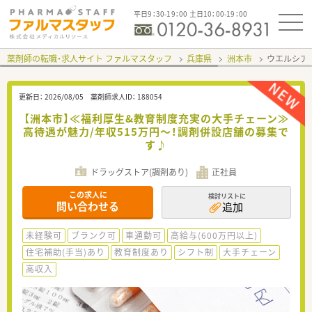
平日9：30-19：00 土日10：00-19：00
薬剤師の転職・求人サイト ファルマスタッフ
兵庫県
洲本市
ウエルシア
更新日：
2026/08/05
薬剤師求人ID：
188054
【洲本市】≪福利厚生&教育制度充実の大手チェーン≫
高待遇が魅力/年収515万円～！調剤併設店舗の募集で
す♪
ドラッグストア(調剤あり)
正社員
この求人に
検討リストに
問い合わせる
追加
未経験可
ブランク可
車通勤可
高給与(600万円以上)
住宅補助(手当)あり
教育制度あり
シフト制
大手チェーン
高収入