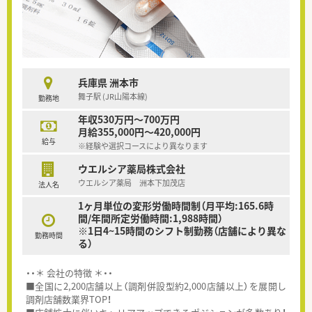
兵庫県 洲本市
舞子駅 (JR山陽本線)
勤務地
年収530万円～700万円
月給355,000円～420,000円
給与
※経験や選択コースにより異なります
ウエルシア薬局株式会社
ウエルシア薬局 洲本下加茂店
法人名
1ヶ月単位の変形労働時間制（月平均:165.6時
間/年間所定労働時間:1,988時間）
※1日4~15時間のシフト制勤務（店舗により異な
勤務時間
る）
・・＊ 会社の特徴 ＊・・
■全国に2,200店舗以上（調剤併設型約2,000店舗以上）を展開し
調剤店舗数業界TOP！