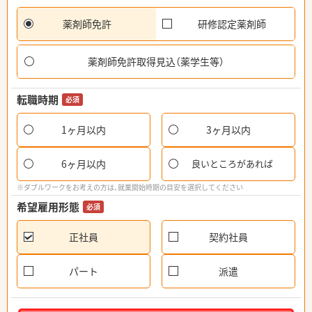
薬剤師免許
研修認定薬剤師
薬剤師免許取得見込（薬学生等）
転職時期
必須
1ヶ月以内
3ヶ月以内
6ヶ月以内
良いところがあれば
※ダブルワークをお考えの方は、就業開始時期の目安を選択してください
希望雇用形態
必須
正社員
契約社員
パート
派遣