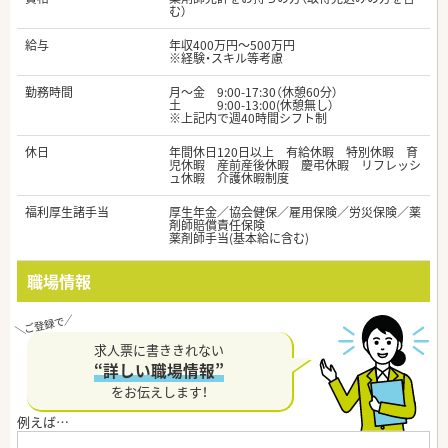
む）
給与
年収400万円～500万円
※経験・スキル等考慮
勤務時間
月～金 9:00-17:30（休憩60分）
土 9:00-13:00(休憩無し）
※上記内で週40時間シフト制
休日
年間休日120日以上 有給休暇 特別休暇 育
児休暇 産前産後休暇 慶弔休暇 リフレッシ
ュ休暇 介護休暇制度
福利厚生諸手当
厚生年金／協会健保／雇用保険／労災保険／薬
剤師賠償責任保険
薬剤師手当(基本給に含む)
職場情報
求人票に書ききれない
“詳しい職場情報”
をお伝えします！