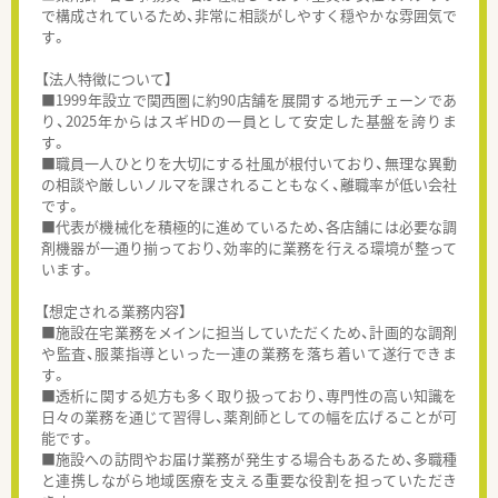
で構成されているため、非常に相談がしやすく穏やかな雰囲気で
す。
【法人特徴について】
■1999年設立で関西圏に約90店舗を展開する地元チェーンであ
り、2025年からはスギHDの一員として安定した基盤を誇りま
す。
■職員一人ひとりを大切にする社風が根付いており、無理な異動
の相談や厳しいノルマを課されることもなく、離職率が低い会社
です。
■代表が機械化を積極的に進めているため、各店舗には必要な調
剤機器が一通り揃っており、効率的に業務を行える環境が整って
います。
【想定される業務内容】
■施設在宅業務をメインに担当していただくため、計画的な調剤
や監査、服薬指導といった一連の業務を落ち着いて遂行できま
す。
■透析に関する処方も多く取り扱っており、専門性の高い知識を
日々の業務を通じて習得し、薬剤師としての幅を広げることが可
能です。
■施設への訪問やお届け業務が発生する場合もあるため、多職種
と連携しながら地域医療を支える重要な役割を担っていただき