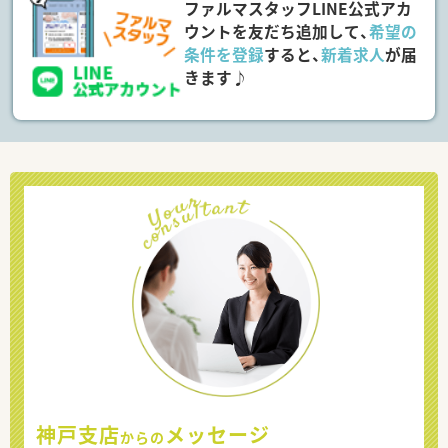
ファルマスタッフLINE公式アカ
ウントを友だち追加して、
希望の
条件を登録
すると、
新着求人
が届
きます♪
神戸支店
メッセージ
からの