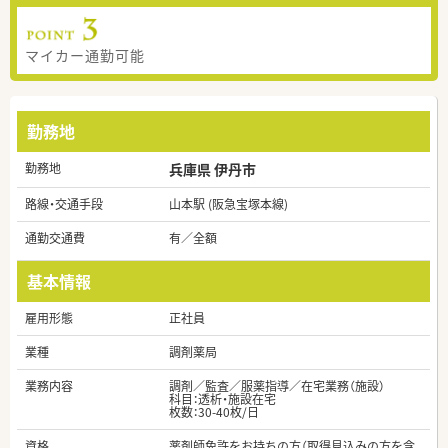
マイカー通勤可能
勤務地
勤務地
兵庫県 伊丹市
路線・交通手段
山本駅 (阪急宝塚本線)
通勤交通費
有／全額
基本情報
雇用形態
正社員
業種
調剤薬局
業務内容
調剤／監査／服薬指導／在宅業務（施設）
科目：透析・施設在宅
枚数：30-40枚/日
資格
薬剤師免許をお持ちの方（取得見込みの方を含