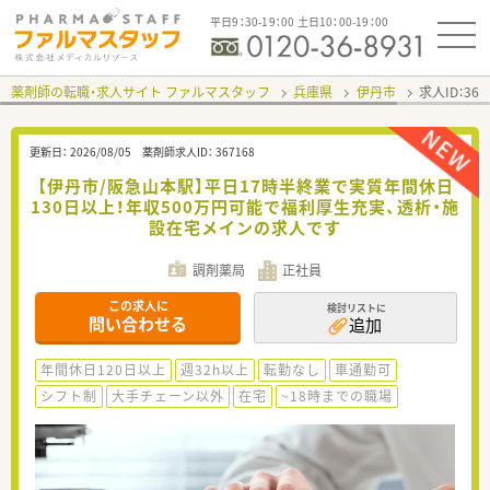
平日9：30-19：00 土日10：00-19：00
薬剤師の転職・求人サイト ファルマスタッフ
兵庫県
伊丹市
求人ID：36
更新日：
2026/08/05
薬剤師求人ID：
367168
【伊丹市/阪急山本駅】平日17時半終業で実質年間休日
130日以上！年収500万円可能で福利厚生充実、透析・施
設在宅メインの求人です
調剤薬局
正社員
この求人に
検討リストに
問い合わせる
追加
年間休日120日以上
週32h以上
転勤なし
車通勤可
シフト制
大手チェーン以外
在宅
~18時までの職場