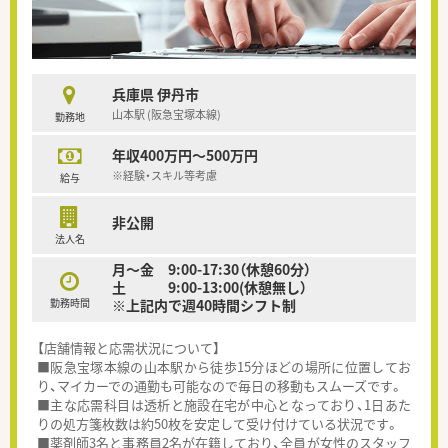
兵庫県 伊丹市
山本駅 (阪急宝塚本線)
勤務地
年収400万円～500万円
※経験・スキル等考慮
給与
非公開
法人名
月～金 9:00-17:30（休憩60分）
土 9:00-13:00(休憩無し）
勤務時間
※上記内で週40時間シフト制
【店舗情報と応需状況について】
■阪急宝塚本線の山本駅から徒歩15分ほどの場所に位置してお
り、マイカーでの通勤も可能なので毎日の移動もスムーズです。
■主な応需科目は透析と施設在宅が中心となっており、1日あた
りの処方箋枚数は約50枚を安定して受け付けている状況です。
■薬剤師3名と事務員2名が在籍しており、全員が女性のスタッフ