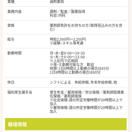
業種
調剤薬局
業務内容
調剤／監査／服薬指導
科目：内科
資格
薬剤師免許をお持ちの方（取得見込みの方を含
む）
給与
時給2,000円～2,200円
※経験・スキル等考慮
勤務時間
月・水・金9：00～19：30
火・木・土9：00～13：00
※上記内で応相談
※夜・土勤務可能な方 歓迎
休憩：1日6時間以上勤務の場合は45分
1日8時間以上勤務の場合は60分
休日
シフトによる 有給休暇、年末年始休暇、他
福利厚生諸手当
厚生年金／雇用保険／労災保険／薬剤師賠償責
任保険／薬剤師国保
※社会保険：週の所定労働時間が30時間以上で
加入
※雇用保険：週の所定労働時間が20時間以上で
加入
職場情報