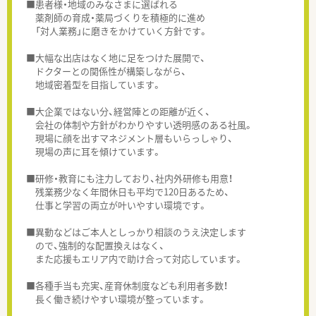
■患者様・地域のみなさまに選ばれる
薬剤師の育成・薬局づくりを積極的に進め
「対人業務」に磨きをかけていく方針です。
■大幅な出店はなく地に足をつけた展開で、
ドクターとの関係性が構築しながら、
地域密着型を目指しています。
■大企業ではない分、経営陣との距離が近く、
会社の体制や方針がわかりやすい透明感のある社風。
現場に顔を出すマネジメント層もいらっしゃり、
現場の声に耳を傾けています。
■研修・教育にも注力しており、社内外研修も用意！
残業務少なく年間休日も平均で120日あるため、
仕事と学習の両立が叶いやすい環境です。
■異動などはご本人としっかり相談のうえ決定します
ので、強制的な配置換えはなく、
また応援もエリア内で助け合って対応しています。
■各種手当も充実、産育休制度なども利用者多数！
長く働き続けやすい環境が整っています。