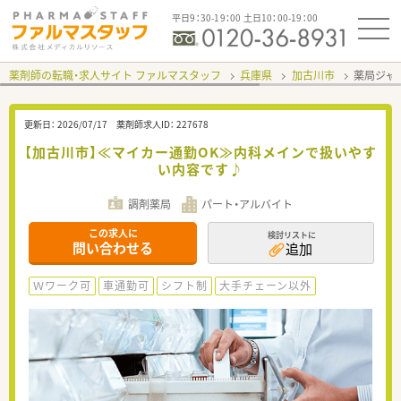
平日9：30-19：00 土日10：00-19：00
薬剤師の転職・求人サイト ファルマスタッフ
兵庫県
加古川市
薬局ジャ
更新日：
2026/07/17
薬剤師求人ID：
227678
【加古川市】≪マイカー通勤OK≫内科メインで扱いやす
い内容です♪
調剤薬局
パート・アルバイト
この求人に
検討リストに
問い合わせる
追加
Ｗワーク可
車通勤可
シフト制
大手チェーン以外