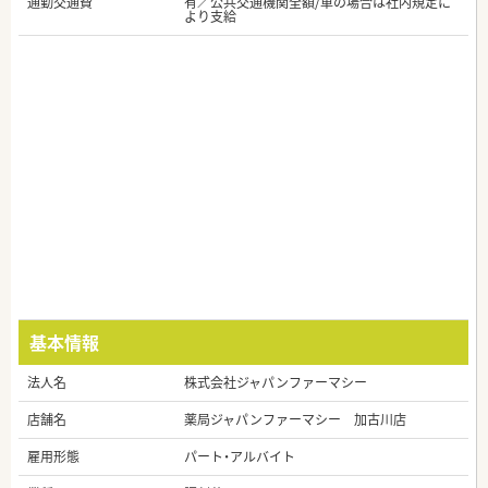
通勤交通費
有／公共交通機関全額/車の場合は社内規定に
より支給
基本情報
法人名
株式会社ジャパンファーマシー
店舗名
薬局ジャパンファーマシー 加古川店
雇用形態
パート・アルバイト