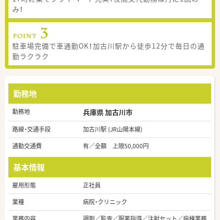
み！
駐車場完備で車通勤OK！加古川駅から徒歩12分で毎日の通
勤ラクラク
勤務地
勤務地
兵庫県 加古川市
路線・交通手段
加古川駅 (JR山陽本線)
通勤交通費
有／全額 上限50,000円
基本情報
雇用形態
正社員
業種
病院・クリニック
業務内容
調剤／監査／服薬指導／注射セット／病棟業務