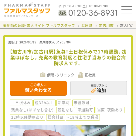
平日9：30-19：00 土日10：00-19：00
薬剤師の転職・求人サイト ファルマスタッフ
兵庫県
加古川市
求人ID：
更新日：
2026/06/19
薬剤師求人ID：
705784
【加古川市/加古川駅】急募！土日祝休みで17時退勤、残
業ほぼなし。充実の教育制度と住宅手当ありの総合病
院求人です。
病院・クリニック
正社員
この求人に
検討リストに
問い合わせる
追加
土日祝休み
週32h以上
新卒可
未経験可
残業なし(ほぼなし含む)
転勤なし
車通勤可
当直・夜勤あり
22時以降勤務あり
総合科目
~18時までの職場