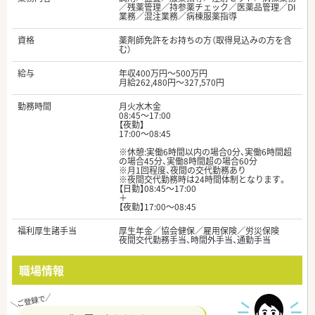
／残薬管理／持参薬チェック／医薬品管理／DI
業務／混注業務／病棟服薬指導
資格
薬剤師免許をお持ちの方（取得見込みの方を含
む）
給与
年収400万円～500万円
月給262,480円～327,570円
勤務時間
月火水木金
08:45〜17:00
【夜勤】
17:00～08:45
※休憩:実働6時間以内の場合0分、実働6時間超
の場合45分、実働8時間超の場合60分
※月1回程度、夜間の交代勤務あり
※夜間交代勤務時は24時間体制となります。
【日勤】08:45～17:00
＋
【夜勤】17:00～08:45
福利厚生諸手当
厚生年金／協会健保／雇用保険／労災保険
夜間交代勤務手当、時間外手当、通勤手当
職場情報