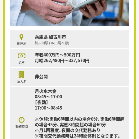
兵庫県 加古川市
加古川駅 (JR山陽本線)
勤務地
年収400万円～500万円
月給262,480円～327,570円
給与
非公開
法人名
月火水木金
08:45〜17:00
【夜勤】
17:00～08:45
※休憩:実働6時間以内の場合0分、実働6時間超
の場合45分、実働8時間超の場合60分
勤務時間
※月1回程度、夜間の交代勤務あり
※夜間交代勤務時は24時間体制となります。