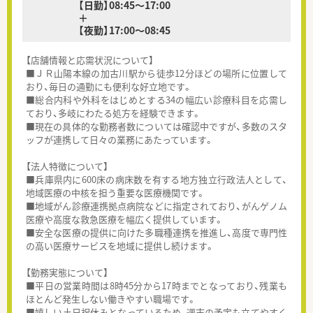
【日勤】08:45～17:00
＋
【夜勤】17:00～08:45
【店舗情報と応需状況について】
■ＪＲ山陽本線の加古川駅から徒歩12分ほどの場所に位置して
おり、毎日の通勤にも便利な好立地です。
■総合内科や外科をはじめとする34の幅広い診療科目を応需し
ており、多岐にわたる処方を経験できます。
■現在の具体的な勤務者数については確認中ですが、多数のスタ
ッフが連携して日々の業務にあたっています。
【法人特徴について】
■兵庫県内に600床の病床数を有する地方独立行政法人として、
地域医療の中核を担う重要な医療機関です。
■地域がん診療連携拠点病院などに指定されており、がんゲノム
医療や高度な救急医療を幅広く提供しています。
■安全な医療の提供に向けた多職種連携を推進し、高度で専門性
の高い医療サービスを地域に提供し続けます。
【勤務実態について】
■平日の営業時間は8時45分から17時までとなっており、残業も
ほとんど発生しない働きやすい職場です。
■嬉しい土日祝休みとなっているため、週末の予定も立てやすく