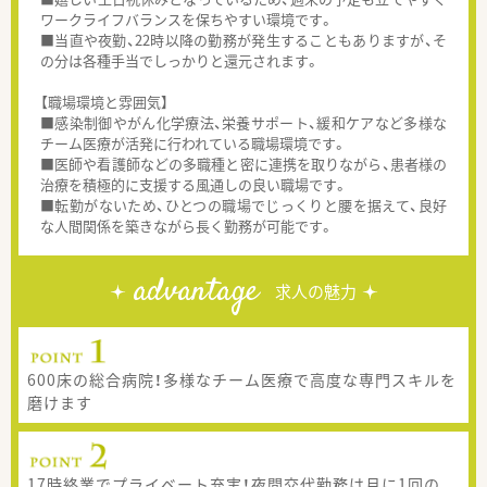
ワークライフバランスを保ちやすい環境です。
■当直や夜勤、22時以降の勤務が発生することもありますが、そ
の分は各種手当でしっかりと還元されます。
【職場環境と雰囲気】
■感染制御やがん化学療法、栄養サポート、緩和ケアなど多様な
チーム医療が活発に行われている職場環境です。
■医師や看護師などの多職種と密に連携を取りながら、患者様の
治療を積極的に支援する風通しの良い職場です。
■転勤がないため、ひとつの職場でじっくりと腰を据えて、良好
な人間関係を築きながら長く勤務が可能です。
advantage
求人の魅力
600床の総合病院！多様なチーム医療で高度な専門スキルを
磨けます
17時終業でプライベート充実！夜間交代勤務は月に1回の