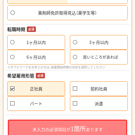
薬剤師免許取得見込（薬学生等）
転職時期
必須
1ヶ月以内
3ヶ月以内
6ヶ月以内
良いところがあれば
※ダブルワークをお考えの方は、就業開始時期の目安を選択してください
希望雇用形態
必須
正社員
契約社員
パート
派遣
1箇所
未入力の必須項目が
あります