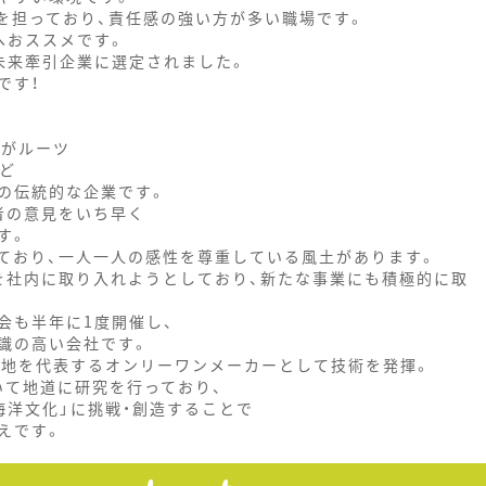
を担っており、責任感の強い方が多い職場です。
へおススメです。
未来牽引企業に選定されました。
です！
田がルーツ
ど
の伝統的な企業です。
者の意見をいち早く
す。
ており、一人一人の感性を尊重している風土があります。
を社内に取り入れようとしており、新たな事業にも積極的に取
会も半年に1度開催し、
識の高い会社です。
の地を代表するオンリーワンメーカーとして技術を発揮。
いて地道に研究を行っており、
洋文化」に挑戦・創造することで
えです。