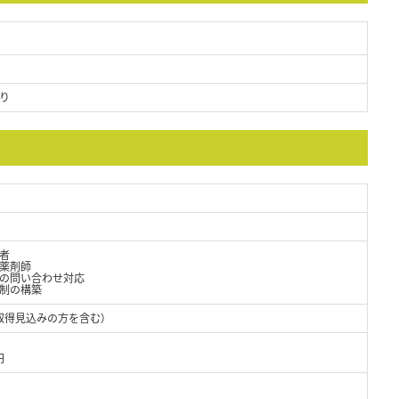
り
者
薬剤師
の問い合わせ対応
制の構築
取得見込みの方を含む）
円