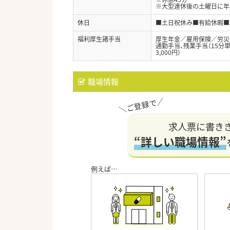
※大型連休後の土曜日に年
休日
■土日祝休み■有給休暇■
福利厚生諸手当
厚生年金／雇用保険／労災
通勤手当、残業手当（15分単
3,000円）
職場情報
求人票に書き
“詳しい職場情報”