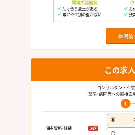
職場の雰囲気
ワ
助け合う風土がある
お
年齢や性別の壁がない
残
職場情
この求
コンサルタントへ求
薬局・病院等への直接応
1
保有資格・経験
必須