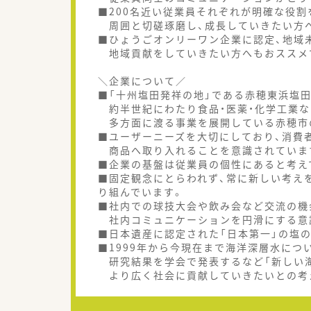
■200名近い従業員それぞれが明確な役割
周囲と切磋琢磨し、成長していきたい方
■ひょうごオンリーワン企業に認定、地域
地域貢献をしていきたい方へもおススメ
＼企業について／
■「十州塩田発祥の地」である赤穂東浜塩
約半世紀にわたり食品・医薬・化学工業な
多方面に渡る事業を展開している赤穂市
■ユーザーニーズを大切にしており、消費
商品へ取り入れることを意識されていま
■企業の基盤は従業員の個性にあると考え
■固定観念にとらわれず、常に新しい考え
り組んでいます。
■社内での球技大会や飲み会など交流の機
社内コミュニケーションを円滑にする意
■日本遺産に認定された「日本第一」の塩
■1999年から今現在まで海洋深層水につ
研究結果を学会で発表するなど「新しい海
より広く社会に貢献していきたいとの考