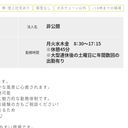
寮・借上社宅あり
積雪なし
大手チェーン以外
~18時までの職場
非公開
法人名
月火水木金 8：30～17：15
※休憩45分
勤務時間
※大型連休後の土曜日に年間数回の
出勤有り
ます。
かな風景に心癒されます。
勤可能
でと魅力的な勤務体制です。
未経験の方もご相談ください！
なるため
♪
やすい環境です。