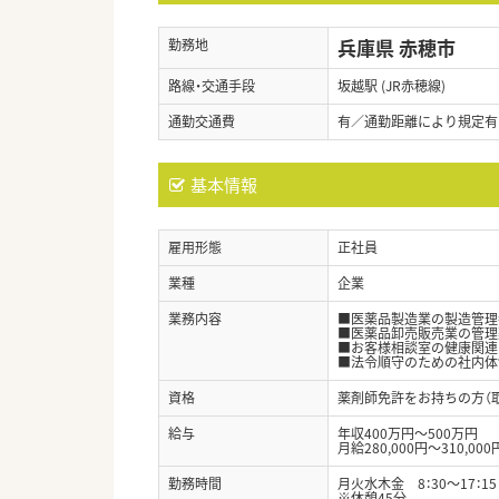
兵庫県 赤穂市
勤務地
路線・交通手段
坂越駅 (JR赤穂線)
通勤交通費
有／通勤距離により規定有
基本情報
雇用形態
正社員
業種
企業
業務内容
■医薬品製造業の製造管理
■医薬品卸売販売業の管理
■お客様相談室の健康関連
■法令順守のための社内体
資格
薬剤師免許をお持ちの方（
給与
年収400万円～500万円
月給280,000円～310,000
勤務時間
月火水木金 8：30～17：15
※休憩45分