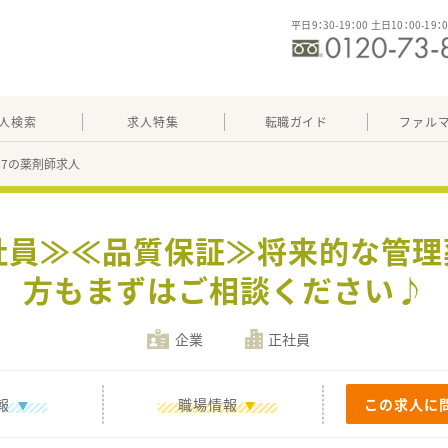
平日9：30-19：00 土日10：00-19：
人検索
求人特集
転職ガイド
ファル
747の薬剤師求人
社員≫≪品質保証≫将来的な管
方もまずはご相談ください♪
企業
正社員
報
職場情報
この求人に