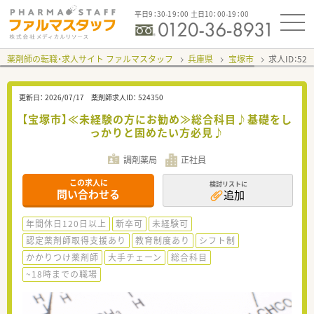
平日9：30-19：00 土日10：00-19：00
薬剤師の転職・求人サイト ファルマスタッフ
兵庫県
宝塚市
求人ID：52
更新日：
2026/07/17
薬剤師求人ID：
524350
【宝塚市】≪未経験の方にお勧め≫総合科目♪基礎をし
っかりと固めたい方必見♪
調剤薬局
正社員
この求人に
検討リストに
問い合わせる
追加
年間休日120日以上
新卒可
未経験可
認定薬剤師取得支援あり
教育制度あり
シフト制
かかりつけ薬剤師
大手チェーン
総合科目
~18時までの職場