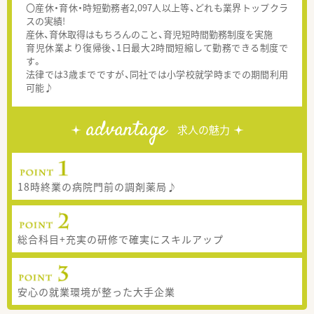
〇産休・育休・時短勤務者2,097人以上等、どれも業界トップクラ
スの実績!
産休、育休取得はもちろんのこと、育児短時間勤務制度を実施
育児休業より復帰後、1日最大2時間短縮して勤務できる制度で
す。
法律では3歳までですが、同社では小学校就学時までの期間利用
可能♪
advantage
求人の魅力
18時終業の病院門前の調剤薬局♪
総合科目+充実の研修で確実にスキルアップ
安心の就業環境が整った大手企業