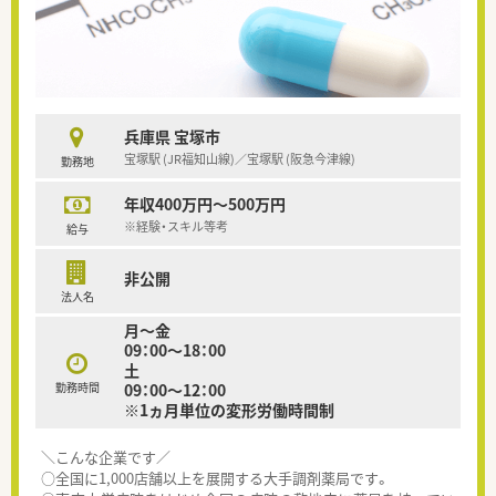
兵庫県 宝塚市
宝塚駅 (JR福知山線)／宝塚駅 (阪急今津線)
勤務地
年収400万円～500万円
※経験・スキル等考
給与
非公開
法人名
月～金
09：00～18：00
土
勤務時間
09：00～12：00
※1ヵ月単位の変形労働時間制
＼こんな企業です／
○全国に1,000店舗以上を展開する大手調剤薬局です。