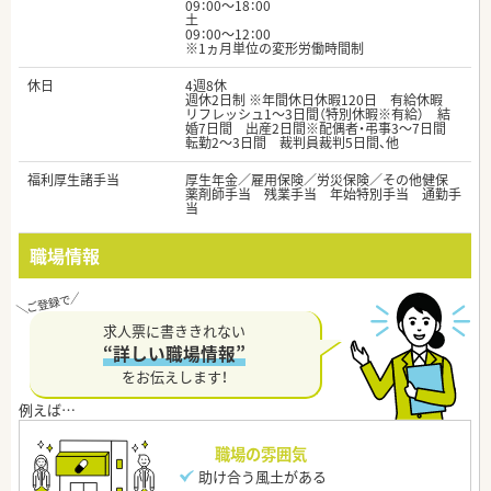
09：00～18：00
土
09：00～12：00
※1ヵ月単位の変形労働時間制
休日
4週8休
週休2日制 ※年間休日休暇120日 有給休暇
リフレッシュ1～3日間（特別休暇※有給） 結
婚7日間 出産2日間※配偶者・弔事3～7日間
転勤2～3日間 裁判員裁判5日間、他
福利厚生諸手当
厚生年金／雇用保険／労災保険／その他健保
薬剤師手当 残業手当 年始特別手当 通勤手
当
職場情報
求人票に書ききれない
“詳しい職場情報”
をお伝えします！
職場の雰囲気
助け合う風土がある