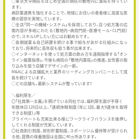
○東京大学病院をはじめ全国の病院の敷地内に薬局を持ってい
ます。
病診薬連携を強化することで、地域にお住いの患者様に高度な医
療の提供を実現しています。
○全店「同一の機械・システム」を採用しており、且つ処方箋の応
需内容が多岐にわたる（敷地内・病院門前・医療モール・CL門前）
ので、スキルUPしたい方にはお勧めもです。
○長期就業＆自己研讃を続ける事で給与があがる仕組みになっ
ており、将来的に高年収も狙う事が出来ます。
○インターネットを使って処方薬の飲み方を遠隔指導する「オン
ライン服薬指導」、今後も病院の「敷地内薬局」の推進、女性客の取
り込みを狙う店舗でデザインの一新。
M&Aによる店舗拡大と業界のリーディングカンパニーとして成
長を続けています。
○どの店舗も、最新システムが整っています！
＼福利厚生／
〇「社員第一主義」を掲げている同社では、福利厚生面が手厚く
年間休日120日以上、「連続休暇制度（年に1回、最大9連休を取得
できる制度）」等
プライベートも充実出来る様にワークライフバランスを後押し
してくれる制度が充実しています。
〇社員割引制度、財形貯蓄制度、スポーツジム優待等が受けられ
る他、提携の保養施設は全国に40ヵ所あります。