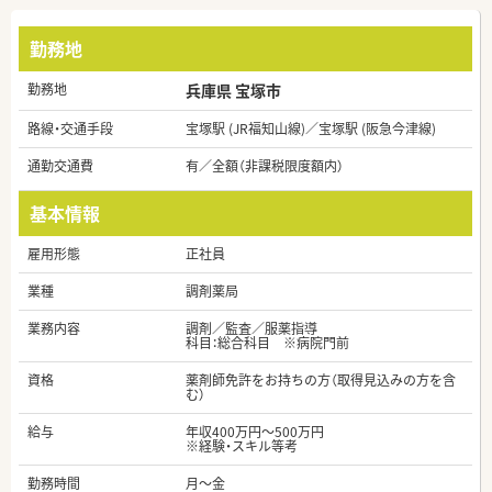
勤務地
勤務地
兵庫県 宝塚市
路線・交通手段
宝塚駅 (JR福知山線)／宝塚駅 (阪急今津線)
通勤交通費
有／全額（非課税限度額内）
基本情報
雇用形態
正社員
業種
調剤薬局
業務内容
調剤／監査／服薬指導
科目：総合科目 ※病院門前
資格
薬剤師免許をお持ちの方（取得見込みの方を含
む）
給与
年収400万円～500万円
※経験・スキル等考
勤務時間
月～金