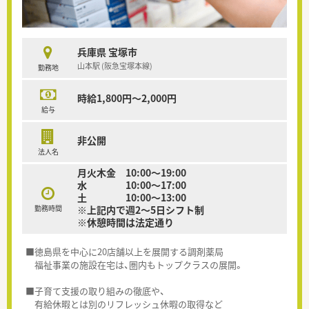
兵庫県 宝塚市
山本駅 (阪急宝塚本線)
勤務地
時給1,800円～2,000円
給与
非公開
法人名
月火木金 10:00～19:00
水 10:00～17:00
土 10:00～13:00
勤務時間
※上記内で週2～5日シフト制
※休憩時間は法定通り
■徳島県を中心に20店舗以上を展開する調剤薬局
福祉事業の施設在宅は、圏内もトップクラスの展開。
■子育て支援の取り組みの徹底や、
有給休暇とは別のリフレッシュ休暇の取得など