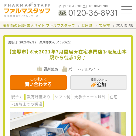
平日9：30-19：00 土日10：00-19：00
薬剤師の転職・求人サイト ファルマスタッフ
兵庫県
宝塚市
求人ID：58
更新日：
2026/07/17
薬剤師求人ID：
580622
【宝塚市】≪★2021年7月開局★在宅専門店≫阪急山本
駅から徒歩1分♪
調剤薬局
パート・アルバイト
この求人に
検討リストに
問い合わせる
追加
駅チカ
教育制度あり
シフト制
大手チェーン以外
在宅
~18時までの職場