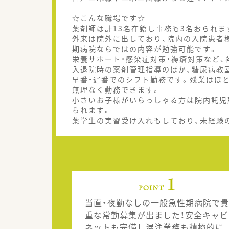
☆こんな職場です☆
薬剤師は計13名在籍し事務も3名おられま
外来は院外に出しており、院内の入院患者
期病院ならではの内容が勉強可能です。
栄養サポート・感染症対策・褥瘡対策など
入退院時の薬剤管理指導のほか、糖尿病教
早番・遅番でのシフト勤務です。残業はほ
無理なく勤務できます。
小さいお子様がいらっしゃる方は院内託児
られます。
薬学生の実習受け入れもしており、未経験
当直・夜勤なしの一般急性期病院で貴
重な常勤募集が出ました！安全キャビ
ネットも完備し混注業務も積極的に