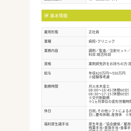
基本情報
雇用形態
正社員
業種
病院・クリニック
業務内容
調剤／監査／注射セット／
科目：総合科目
資格
薬剤師免許をお持ちの方（
給与
年収420万円～550万円
※経験等考慮
勤務時間
月火水木金土
08：00～16：45（休憩60分）
08：30～17：15（休憩60分）
※交代制勤務
※1ヵ月単位の変形労働時
休日
日祝、その他シフトによるお
日）、慶弔休暇、産育休 ※
福利厚生諸手当
厚生年金／協会健保／雇用
残業手当・家族手当・食事手