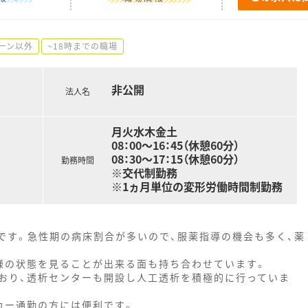
ーン以外
~18時までの職場
非公開
法人名
月火水木金土
08：00～16：45（休憩60分）
08：30～17：15（休憩60分）
勤務時間
※交代制勤務
※1ヵ月単位の変形労働時間制勤務
です。急性期の病床割合が多いので、服薬指導の機会も多く、薬
様の状態を見ることが出来る面も持ち合わせています。
おり、透析センターも開設し人工透析を積極的に行っていま
カー通勤の方には便利です。