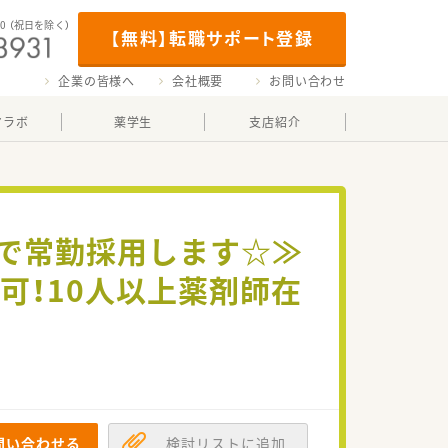
00
（祝日を除く）
【無料】転職サポート登録
企業の皆様へ
会社概要
お問い合わせ
マラボ
薬学生
支店紹介
務で常勤採用します☆≫
可！10人以上薬剤師在
問い合わせる
検討リストに追加