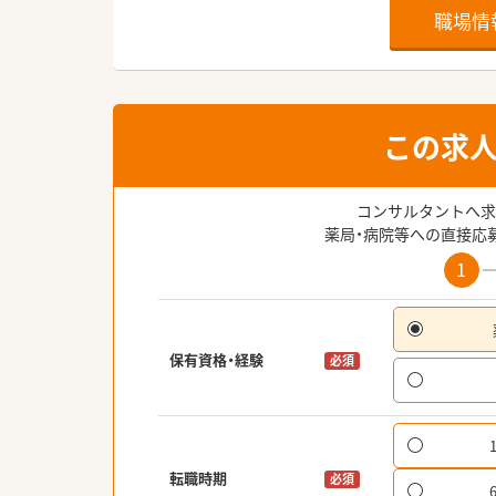
職場情
この求
コンサルタントへ求
薬局・病院等への直接応
1
保有資格・経験
必須
転職時期
必須