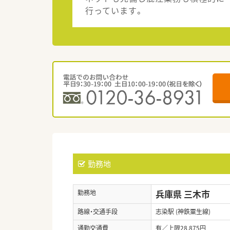
行っています。
勤務地
兵庫県 三木市
勤務地
路線・交通手段
志染駅 (神鉄粟生線)
通勤交通費
有／上限28,875円