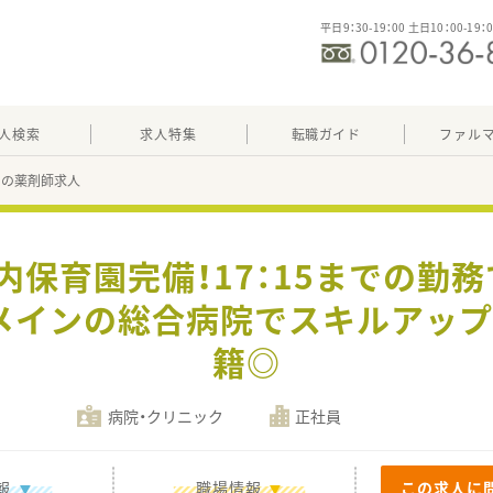
平日9：30-19：00 土日10：00-19：
人検索
求人特集
転職ガイド
ファル
85の薬剤師求人
院内保育園完備！17：15までの勤
メインの総合病院でスキルアップ
籍◎
病院・クリニック
正社員
報
職場情報
この求人に