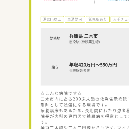
週32h以上
車通勤可
託児所あり
大手チェ
兵庫県 三木市
勤務地
志染駅 (神鉄粟生線)
年収420万円～550万円
給与
※経験等考慮
☆こんな病院です☆
三木市内にある200床未満の救急告示病院
剤師として勉強になる環境です。
療養病床もあるため、長期間にわたり患者
院長が内科の専門医で糖尿病を得意として
す。
神戸三木線や三木三田線からも近く、マイ