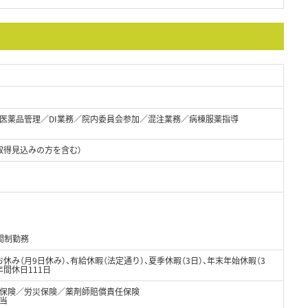
医薬品管理／DI業務／院内委員会参加／混注業務／病棟服薬指導
取得見込みの方を含む）
間制勤務
休み（月9日休み）、有給休暇（法定通り）、夏季休暇（3日）、年末年始休暇（3
年間休日111日
保険／労災保険／薬剤師賠償責任保険
当