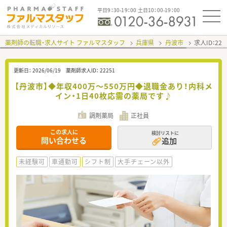
平日9：30-19：00 土日10：00-19：00
薬剤師の転職・求人サイト ファルマスタッフ
兵庫県
丹波市
求人ID：22
更新日：
2026/06/19
薬剤師求人ID：
22251
【丹波市】◆年収400万～550万円◆退職金あり！内科メ
イン・1日40枚応需の薬局です♪
調剤薬局
正社員
この求人に
検討リストに
問い合わせる
追加
未経験可
車通勤可
シフト制
大手チェーン以外