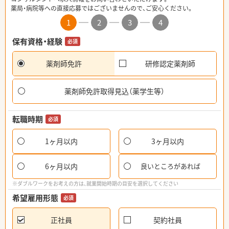
薬局・病院等への直接応募ではございませんので、ご安心ください。
1
2
3
4
保有資格・経験
必須
薬剤師免許
研修認定薬剤師
薬剤師免許取得見込（薬学生等）
転職時期
必須
1ヶ月以内
3ヶ月以内
6ヶ月以内
良いところがあれば
※ダブルワークをお考えの方は、就業開始時期の目安を選択してください
希望雇用形態
必須
正社員
契約社員