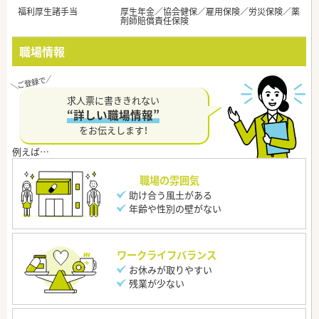
福利厚生諸手当
厚生年金／協会健保／雇用保険／労災保険／薬
剤師賠償責任保険
職場情報
求人票に書ききれない
“詳しい職場情報”
をお伝えします！
職場の雰囲気
助け合う風土がある
年齢や性別の壁がない
ワークライフバランス
お休みが取りやすい
残業が少ない