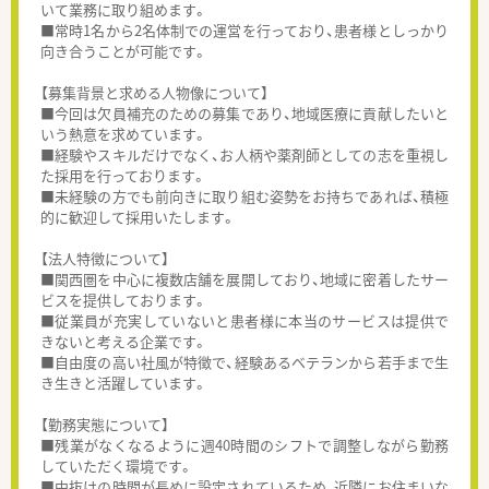
いて業務に取り組めます。
■常時1名から2名体制での運営を行っており、患者様としっかり
向き合うことが可能です。
【募集背景と求める人物像について】
■今回は欠員補充のための募集であり、地域医療に貢献したいと
いう熱意を求めています。
■経験やスキルだけでなく、お人柄や薬剤師としての志を重視し
た採用を行っております。
■未経験の方でも前向きに取り組む姿勢をお持ちであれば、積極
的に歓迎して採用いたします。
【法人特徴について】
■関西圏を中心に複数店舗を展開しており、地域に密着したサー
ビスを提供しております。
■従業員が充実していないと患者様に本当のサービスは提供で
きないと考える企業です。
■自由度の高い社風が特徴で、経験あるベテランから若手まで生
き生きと活躍しています。
【勤務実態について】
■残業がなくなるように週40時間のシフトで調整しながら勤務
していただく環境です。
■中抜けの時間が長めに設定されているため、近隣にお住まいな