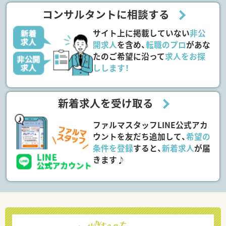
コンサルタントに相談する
サイト上に掲載していない
非公
開求人
を含め、
転職のプロ
があな
たのご希望に沿って
求人をお探
しします！
新着求人を受け取る
ファルマスタッフLINE公式アカ
ウントを友だち追加して、
希望の
条件を登録
すると、
新着求人
が届
きます♪