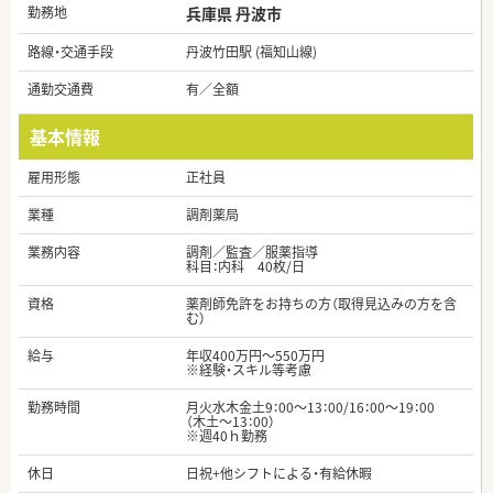
勤務地
兵庫県 丹波市
路線・交通手段
丹波竹田駅 (福知山線)
通勤交通費
有／全額
基本情報
雇用形態
正社員
業種
調剤薬局
業務内容
調剤／監査／服薬指導
科目：内科 40枚/日
資格
薬剤師免許をお持ちの方（取得見込みの方を含
む）
給与
年収400万円～550万円
※経験・スキル等考慮
勤務時間
月火水木金土9：00～13：00/16：00～19：00
（木土～13：00）
※週40ｈ勤務
休日
日祝+他シフトによる・有給休暇