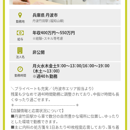
兵庫県 丹波市
丹波竹田駅 (福知山線)
勤務地
年収400万円～550万円
※経験・スキル等考慮
給与
非公開
法人名
月火水木金土9：00～13：00/16：00～19：00
（木土～13：00）
勤務時間
※週40ｈ勤務
＼プライベートも充実／（丹波市エリア担当より）
残業も少なめで週40時間勤務に調整されており、中抜け時間も長
くゆったり過ごせます。
＊------------------------------------------＊
【店舗情報と応需状況について】
■丹波竹田駅から車で数分の自然豊かな場所に位置し、ゆったり
とした環境で勤務できます。
■主に内科の処方箋を1日あたり40枚程度応需しており、落ち着