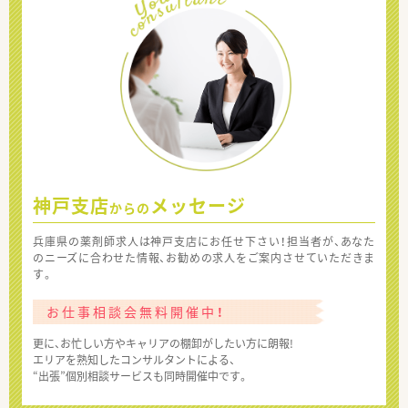
神戸支店
メッセージ
からの
兵庫県の薬剤師求人は神戸支店にお任せ下さい！担当者が、あなた
のニーズに合わせた情報、お勧めの求人をご案内させていただきま
す。
お仕事相談会無料開催中！
更に、お忙しい方やキャリアの棚卸がしたい方に朗報!
エリアを熟知したコンサルタントによる、
“出張”個別相談サービスも同時開催中です。