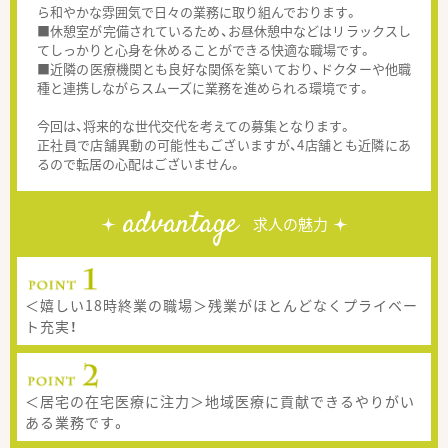
ら和やかな雰囲気で日々の業務に取り組んでおります。
■休憩室が完備されているため、お昼休憩中などはリラックスし
てしっかりと心身を休めることができる快適な職場です。
■近隣の医療機関とも良好な関係を築いており、ドクターや他職
種と連携しながらスムーズに業務を進められる環境です。
今回は、将来的な世代交代を考えての募集となります。
正社員で店舗異動の可能性もございますが、4店舗とも近隣にあ
るので転居の心配はございません。
advantage
求人の魅力
＜嬉しい18時終業の職場＞残業がほとんどなくプライベー
ト充実！
＜居宅の在宅医療に注力＞地域医療に貢献できるやりがい
ある業務です。