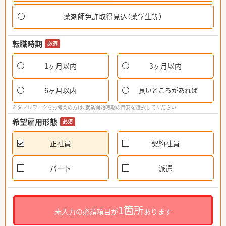
薬剤師免許取得見込（薬学生等）
転職時期
必須
1ヶ月以内
3ヶ月以内
6ヶ月以内
良いところがあれば
※ダブルワークをお考えの方は、就業開始時期の目安を選択してください
希望雇用形態
必須
正社員
契約社員
パート
派遣
1箇所
未入力の必須項目が
あります