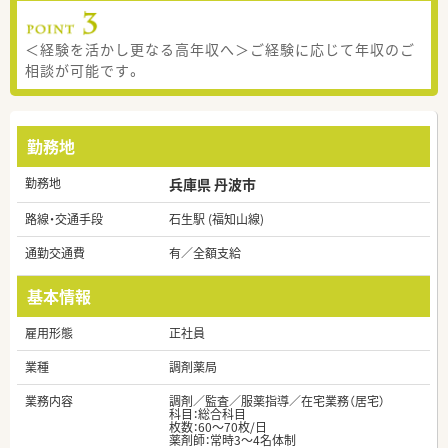
＜経験を活かし更なる高年収へ＞ご経験に応じて年収のご
相談が可能です。
勤務地
勤務地
兵庫県 丹波市
路線・交通手段
石生駅 (福知山線)
通勤交通費
有／全額支給
基本情報
雇用形態
正社員
業種
調剤薬局
業務内容
調剤／監査／服薬指導／在宅業務（居宅）
科目：総合科目
枚数：60～70枚/日
薬剤師：常時3～4名体制