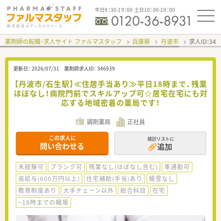
平日9：30-19：00 土日10：00-19：00
薬剤師の転職・求人サイト ファルマスタッフ
兵庫県
丹波市
求人ID：34
更新日：
2026/07/31
薬剤師求人ID：
346939
【丹波市/石生駅】≪住居手当あり≫平日18時まで、残業
ほぼなし！病院門前でスキルアップ可☆居宅在宅にも対
応する地域密着の薬局です！
調剤薬局
正社員
この求人に
検討リストに
問い合わせる
追加
未経験可
ブランク可
残業なし(ほぼなし含む)
車通勤可
高給与(600万円以上)
住宅補助(手当)あり
積雪なし
教育制度あり
大手チェーン以外
総合科目
在宅
~18時までの職場