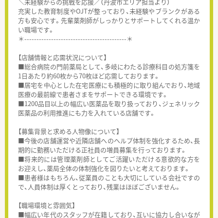
＼未経験からの挑戦を応援／（丹波市エリア担当より）
充実した教育制度やOJTが整っており、未経験やブランクがある
方も安心です。先輩薬剤師がしっかりとサポートしてくれる温か
い職場です。
＊------------------------------------------＊
【店舗情報と応需状況について】
■総合病院の門前薬局として、多岐にわたる診療科目の処方箋を
1日あたり約60枚から70枚ほど応需しております。
■居宅を中心とした在宅医療にも積極的に取り組んでおり、地域
医療の最前線で患者さまをサポートできる環境です。
■1200品目以上の幅広い医薬品を取り扱っており、ジェネリック
医薬品の利用推進にも力を入れている店舗です。
【募集背景と求める人物像について】
■今後の店舗運営や近隣店舗へのヘルプ体制を強化するため、長
期的に勤務いただける正社員の増員募集を行っております。
■将来的には管理薬剤師としてご活躍いただける意欲的な方を
お迎えし、薬局全体の体制強化を図りたいと考えております。
■患者様はもちろん、従業員のことも大切にしている会社ですの
で、人員体制は厚くとっており、残業はほぼございません。
【職場環境と雰囲気】
■幅広い年代のスタッフが在籍しており、互いに協力し合いなが