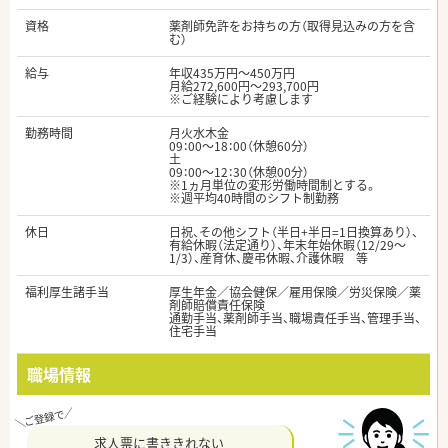
資格
薬剤師免許をお持ちの方（取得見込みの方を含
む）
給与
年収435万円～450万円
月給272,600円～293,700円
※ご経験により考慮します
勤務時間
月火水木金
09：00～18：00（休憩60分）
土
09：00～12：30（休憩00分）
※1ヵ月単位の変形労働時間制とする。
※週平均40時間のシフト制勤務
休日
日祝、その他シフト（半日+半日=1日換算あり）、
有給休暇（法定通り）、年末年始休暇（12/29～
1/3）、産育休、慶弔休暇、介護休暇 等
福利厚生諸手当
厚生年金／協会健保／雇用保険／労災保険／薬
剤師賠償責任保険
通勤手当、薬剤師手当、職場責任手当、管理手当、
住宅手当
職場情報
求人票に書ききれない