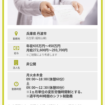
兵庫県 丹波市
石生駅 (福知山線)
勤務地
年収435万円～450万円
月給272,600円～293,700円
給与
※ご経験により考慮します
非公開
法人名
月火水木金
09：00～18：00（休憩60分）
土
09：00～12：30（休憩00分）
勤務時間
※1ヵ月単位の変形労働時間制とする。
※週平均40時間のシフト制勤務