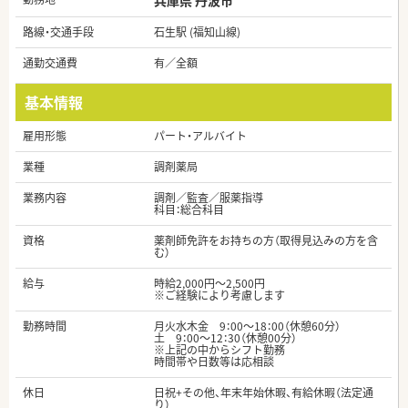
兵庫県 丹波市
路線・交通手段
石生駅 (福知山線)
通勤交通費
有／全額
基本情報
雇用形態
パート・アルバイト
業種
調剤薬局
業務内容
調剤／監査／服薬指導
科目：総合科目
資格
薬剤師免許をお持ちの方（取得見込みの方を含
む）
給与
時給2,000円～2,500円
※ご経験により考慮します
勤務時間
月火水木金 9：00～18：00（休憩60分）
土 9：00～12：30（休憩00分）
※上記の中からシフト勤務
時間帯や日数等は応相談
休日
日祝+その他、年末年始休暇、有給休暇（法定通
り）