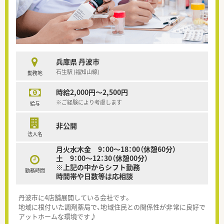
兵庫県 丹波市
石生駅 (福知山線)
勤務地
時給2,000円～2,500円
※ご経験により考慮します
給与
非公開
法人名
月火水木金 9：00～18：00（休憩60分）
土 9：00～12：30（休憩00分）
※上記の中からシフト勤務
勤務時間
時間帯や日数等は応相談
丹波市に4店舗展開している会社です。
地域に根付いた調剤薬局で、地域住民との関係性が非常に良好で
アットホームな環境です♪