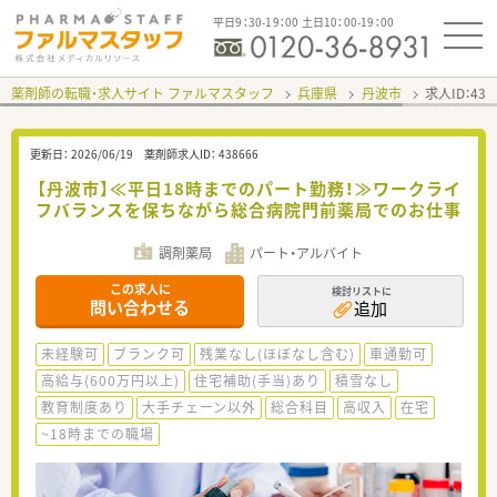
平日9：30-19：00 土日10：00-19：00
薬剤師の転職・求人サイト ファルマスタッフ
兵庫県
丹波市
求人ID：43
更新日：
2026/06/19
薬剤師求人ID：
438666
【丹波市】≪平日18時までのパート勤務！≫ワークライ
フバランスを保ちながら総合病院門前薬局でのお仕事
調剤薬局
パート・アルバイト
この求人に
検討リストに
問い合わせる
追加
未経験可
ブランク可
残業なし(ほぼなし含む)
車通勤可
高給与(600万円以上)
住宅補助(手当)あり
積雪なし
教育制度あり
大手チェーン以外
総合科目
高収入
在宅
~18時までの職場