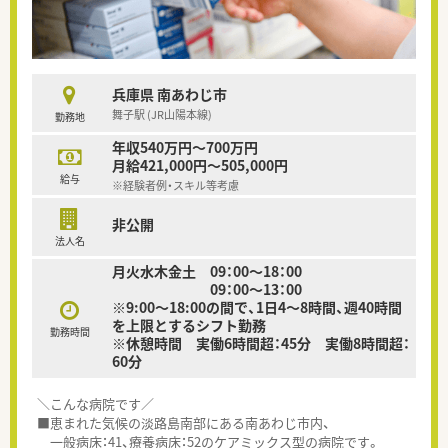
兵庫県 南あわじ市
舞子駅 (JR山陽本線)
勤務地
年収540万円～700万円
月給421,000円～505,000円
給与
※経験者例・スキル等考慮
非公開
法人名
月火水木金土 09：00～18：00
09：00～13：00
※9:00～18:00の間で、1日4～8時間、週40時間
を上限とするシフト勤務
勤務時間
※休憩時間 実働6時間超：45分 実働8時間超：
60分
＼こんな病院です／
■恵まれた気候の淡路島南部にある南あわじ市内、
一般病床：41、療養病床：52のケアミックス型の病院です。