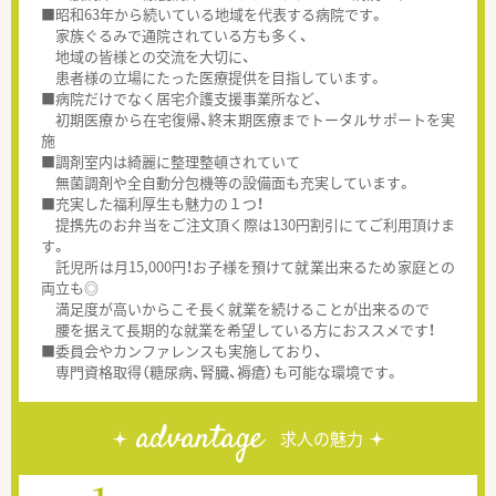
■昭和63年から続いている地域を代表する病院です。
家族ぐるみで通院されている方も多く、
地域の皆様との交流を大切に、
患者様の立場にたった医療提供を目指しています。
■病院だけでなく居宅介護支援事業所など、
初期医療から在宅復帰、終末期医療までトータルサポートを実
施
■調剤室内は綺麗に整理整頓されていて
無菌調剤や全自動分包機等の設備面も充実しています。
■充実した福利厚生も魅力の１つ！
提携先のお弁当をご注文頂く際は130円割引にてご利用頂けま
す。
託児所は月15,000円！お子様を預けて就業出来るため家庭との
両立も◎
満足度が高いからこそ長く就業を続けることが出来るので
腰を据えて長期的な就業を希望している方におススメです！
■委員会やカンファレンスも実施しており、
専門資格取得（糖尿病、腎臓、褥瘡）も可能な環境です。
advantage
求人の魅力