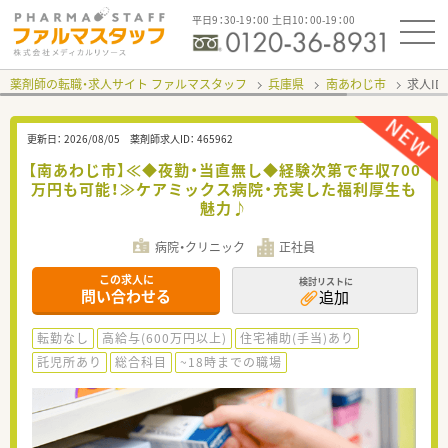
平日9：30-19：00 土日10：00-19：00
薬剤師の転職・求人サイト ファルマスタッフ
兵庫県
南あわじ市
求人ID
更新日：
2026/08/05
薬剤師求人ID：
465962
【南あわじ市】≪◆夜勤・当直無し◆経験次第で年収700
万円も可能！≫ケアミックス病院・充実した福利厚生も
魅力♪
病院・クリニック
正社員
この求人に
検討リストに
問い合わせる
追加
転勤なし
高給与(600万円以上)
住宅補助(手当)あり
託児所あり
総合科目
~18時までの職場