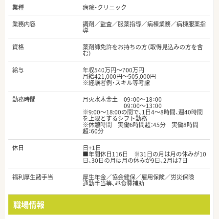
業種
病院・クリニック
業務内容
調剤／監査／服薬指導／病棟業務／病棟服薬指
導
資格
薬剤師免許をお持ちの方（取得見込みの方を含
む）
給与
年収540万円～700万円
月給421,000円～505,000円
※経験者例・スキル等考慮
勤務時間
月火水木金土 09：00～18：00
09：00～13：00
※9:00～18:00の間で、1日4～8時間、週40時間
を上限とするシフト勤務
※休憩時間 実働6時間超：45分 実働8時間
超：60分
休日
日+1日
■年間休日116日 ※31日の月は月の休みが10
日、30日の月は月の休みが9日、2月は7日
福利厚生諸手当
厚生年金／協会健保／雇用保険／労災保険
通勤手当等、昼食費補助
職場情報