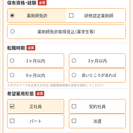
保有資格・経験
必須
薬剤師免許
研修認定薬剤師
薬剤師免許取得見込（薬学生等）
転職時期
必須
1ヶ月以内
3ヶ月以内
6ヶ月以内
良いところがあれば
※ダブルワークをお考えの方は、就業開始時期の目安を選択してください
希望雇用形態
必須
正社員
契約社員
パート
派遣