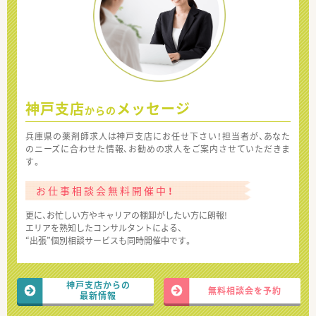
神戸支店
メッセージ
からの
兵庫県の薬剤師求人は神戸支店にお任せ下さい！担当者が、あなた
のニーズに合わせた情報、お勧めの求人をご案内させていただきま
す。
お仕事相談会無料開催中！
更に、お忙しい方やキャリアの棚卸がしたい方に朗報!
エリアを熟知したコンサルタントによる、
“出張”個別相談サービスも同時開催中です。
神戸支店からの
無料相談会を予約
最新情報