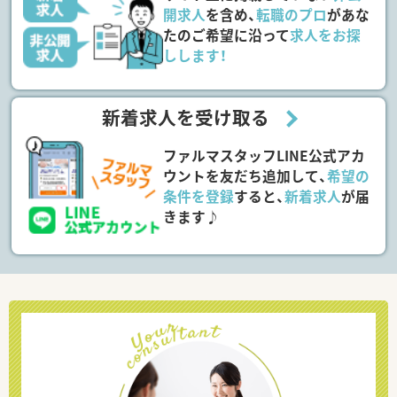
開求人
を含め、
転職のプロ
があな
たのご希望に沿って
求人をお探
しします！
新着求人を受け取る
ファルマスタッフLINE公式アカ
ウントを友だち追加して、
希望の
条件を登録
すると、
新着求人
が届
きます♪