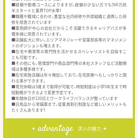
■経験や勤務コースによりますが、経験の少ない方でも500万前
半スタートと業界TOP水準！
■職種や職域に合わせ、豊富な社内研修や外部組織と連携した研
修を用意されています
■薬剤師が中心の会社だからこそ活躍できるキャリアパスが多
種多様に用意されています。
■店舗拡大に伴い、エリアマネジャーや営業部長等のマネジメン
トのポジションも増えます。
■在宅や教育等の専門性を活かせるスペシャリストを目指すこ
とも可能です。
■その他にも、管理部門や商品部門等の本社スタッフなど活動領
域は多種多様です。
■在宅実施店舗は年々増加しており、在宅医療へもしっかりと関
わる事ができます。
■育児休暇は3歳まで取得が可能で、時短制度は小学5年生まで時
短勤務ができるよう変更予定です。
■年間休日が120日とワークライフバランスが整っています
■日用品から常備薬まで、従業員割引制度など嬉しいメリットも
たくさんあります！
advantage
求人の魅力