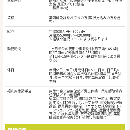
業務内容
調剤／監査／服薬指導／在宅業務（居宅）／在宅
業務（施設）／OTC販売
科目：広域
資格
薬剤師免許をお持ちの方（取得見込みの方を含
む）
給与
年収530万円～700万円
月給355,000円～420,000円
※経験や選択コースにより異なります
勤務時間
1ヶ月単位の変形労働時間制（月平均:165.6時
間/年間所定労働時間:1,988時間）
※1日4~15時間のシフト制勤務（店舗により異
なる）
休日
年間休日120日（月間休日8～11日※1日平均8
時間勤務の場合）、年次有給休暇（初年度10日付
与、最高年間20日付与、時間単位取得可）、慶弔
休暇
福利厚生諸手当
厚生年金／雇用保険／労災保険／薬剤師賠償責
任保険／その他健保
従業員持株会制度、退職金制度（一時金・確定拠
出年金）、LTD制度、グループ保険・医療保険、健康
診断、従業員割引制度、ユニオン助成金制度、N-
コンシェルジュ、社宅制度、産前・産後休業制度、
育児・介護休業制度、育児短時間勤務制度、薬剤
師賠償責任保険（会社契約）、労働組合