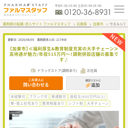
平日9：30-19：00 土日10：00-19：00
薬剤師の転職・求人サイト ファルマスタッフ
兵庫県
加東市
ウエルシア
更新日：
2026/08/05
薬剤師求人ID：
217448
【加東市】≪福利厚生&教育制度充実の大手チェーン≫
高待遇が魅力/年収515万円～！調剤併設店舗の募集で
す♪
ドラッグストア(調剤あり)
正社員
この求人に
検討リストに
問い合わせる
追加
未経験可
ブランク可
車通勤可
高給与(600万円以上)
寮・借上社宅あり
教育制度あり
シフト制
大手チェーン