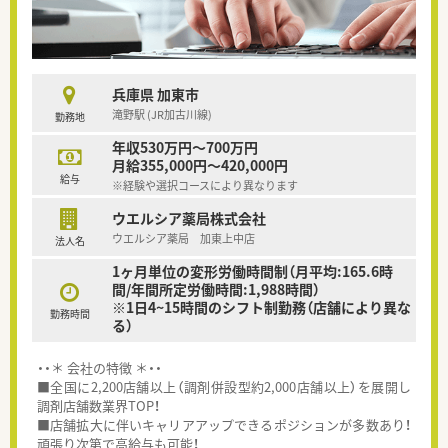
兵庫県 加東市
滝野駅 (JR加古川線)
勤務地
年収530万円～700万円
月給355,000円～420,000円
給与
※経験や選択コースにより異なります
ウエルシア薬局株式会社
ウエルシア薬局 加東上中店
法人名
1ヶ月単位の変形労働時間制（月平均:165.6時
間/年間所定労働時間:1,988時間）
※1日4~15時間のシフト制勤務（店舗により異な
勤務時間
る）
・・＊ 会社の特徴 ＊・・
■全国に2,200店舗以上（調剤併設型約2,000店舗以上）を展開し
調剤店舗数業界TOP！
■店舗拡大に伴いキャリアアップできるポジションが多数あり！
頑張り次第で高給与も可能！