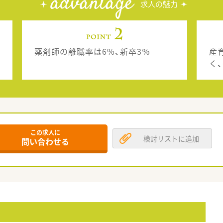
advantage
求人の魅力
薬剤師の離職率は6%、新卒3％
産
く
この求人に
検討リストに追加
問い合わせる