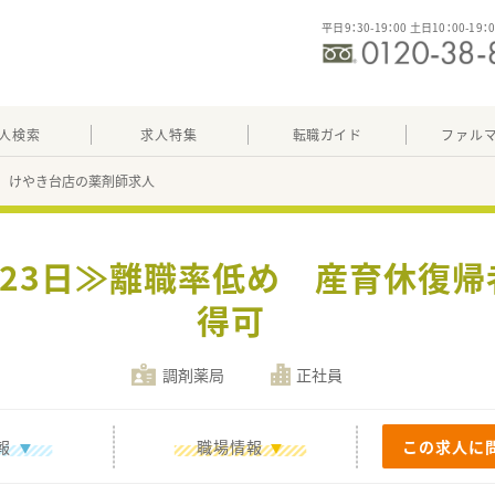
平日9：30-19：00 土日10：00-19：
人検索
求人特集
転職ガイド
ファル
 けやき台店の薬剤師求人
123日≫離職率低め 産育休復
得可
調剤薬局
正社員
報
職場情報
この求人に