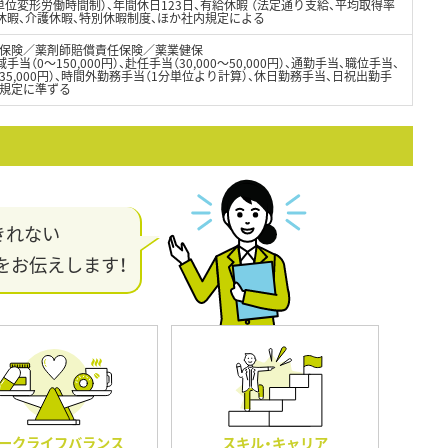
位変形労働時間制）、年間休日123日、有給休暇 （法定通り支給、平均取得率
児休暇、介護休暇、特別休暇制度、ほか社内規定による
保険／薬剤師賠償責任保険／薬業健保
域手当（0～150,000円）、赴任手当（30,000～50,000円）、通勤手当、職位手当、
5,000円）、時間外勤務手当（1分単位より計算）、休日勤務手当、日祝出勤手
内規定に準ずる
きれない
をお伝えします！
ークライフバランス
スキル・キャリア