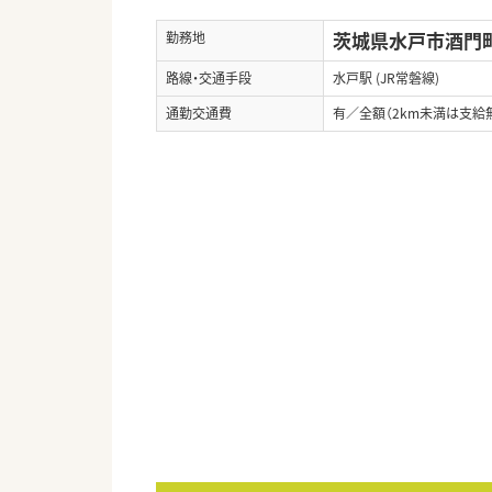
茨城県水戸市酒門町3
勤務地
路線・交通手段
水戸駅 (JR常磐線)
通勤交通費
有／全額（2km未満は支給