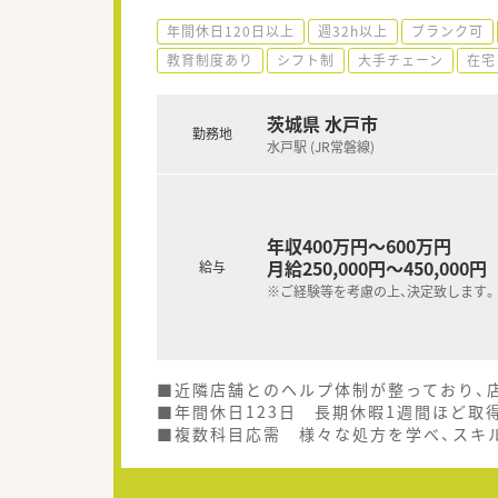
年間休日120日以上
週32h以上
ブランク可
教育制度あり
シフト制
大手チェーン
在宅
茨城県 水戸市
勤務地
水戸駅 (JR常磐線)
年収400万円～600万円
月給250,000円～450,000円
給与
※ご経験等を考慮の上、決定致します。
■近隣店舗とのヘルプ体制が整っており、
■年間休日123日 長期休暇1週間ほど
■複数科目応需 様々な処方を学べ、スキ