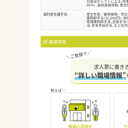
日祝ほかシフトによる（月単
90％）、産前産後休暇、育
福利厚生諸手当
厚生年金／雇用保険／労災
薬剤師手当（35,000円）、地
管理薬剤師手当、店長手当（3
当、年末年始手当、など社
職場情報
求人票に書き
“詳しい職場情報”
職場の雰囲気
ワ