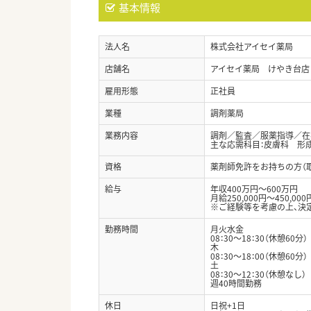
基本情報
法人名
株式会社アイセイ薬局
店舗名
アイセイ薬局 けやき台店
雇用形態
正社員
業種
調剤薬局
業務内容
調剤／監査／服薬指導／在
主な応需科目：皮膚科 形
資格
薬剤師免許をお持ちの方（
給与
年収400万円～600万円
月給250,000円～450,000
※ご経験等を考慮の上、決
勤務時間
月火水金
08：30～18：30（休憩60分）
木
08：30～18：00（休憩60分）
土
08：30～12：30（休憩なし）
週40時間勤務
休日
日祝+1日