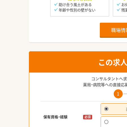
助け合う風土がある
お
年齢や性別の壁がない
残
職場情
この求
コンサルタントへ求
薬局・病院等への直接応
1
保有資格・経験
必須