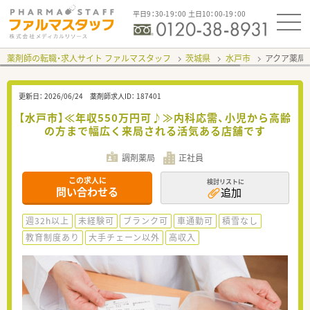
平日9：30-19：00 土日10：00-19：00
薬剤師の転職・求人サイト ファルマスタッフ
茨城県
水戸市
アクア薬局
更新日：
2026/06/24
薬剤師求人ID：
187401
【水戸市】≪年収550万円可♪≫内科応需、小児から高齢
の方まで幅広く来局される活気ある店舗です
調剤薬局
正社員
この求人に
検討リストに
問い合わせる
追加
週32h以上
未経験可
ブランク可
車通勤可
積雪なし
教育制度あり
大手チェーン以外
高収入