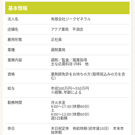
基本情報
法人名
有限会社ジークゼネラル
店舗名
アクア薬局 平須店
雇用形態
正社員
業種
調剤薬局
業務内容
調剤／監査／服薬指導
主な応需科目：内科 他
資格
薬剤師免許をお持ちの方（取得見込みの方を含
む）
給与
年収500万円～550万円
※経験、年齢による
勤務時間
月火水金
9:00～17:30（休憩60分）
土
9:00～12:00（休憩60分）
週5日勤務
休日
木日祝定休 有給休暇（初年度10日） 年末年
始休暇