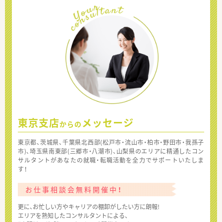
東京支店
メッセージ
からの
東京都、茨城県、千葉県北西部(松戸市・流山市・柏市・野田市・我孫子
市)、埼玉県南東部(三郷市・八潮市)、山梨県のエリアに精通したコン
サルタントがあなたの就職・転職活動を全力でサポートいたしま
す！
お仕事相談会無料開催中！
更に、お忙しい方やキャリアの棚卸がしたい方に朗報!
エリアを熟知したコンサルタントによる、