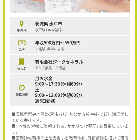
茨城県 水戸市
水戸駅 (JR常磐線)
勤務地
年収500万円～550万円
※経験、年齢による
給与
有限会社ジークゼネラル
アクア薬局 平須店
法人名
月火水金
9:00～17:30（休憩60分）
土
勤務時間
9:00～12:00（休憩60分）
週5日勤務
■茨城県県央地区(水戸市・ひたちなか市)を中心に17店舗展開し
ている会社です。
■「地域の皆様に信頼される、かかりつけ薬局」を目指していま
す。
■薬剤師の職能向上を支援する教育体制、外部講師を招いて研修