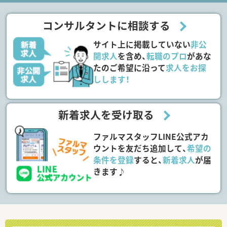
コンサルタントに相談する
サイト上に掲載していない
非公
開求人
を含め、
転職のプロ
があな
たのご希望に沿って
求人をお探
しします！
新着求人を受け取る
ファルマスタッフLINE公式アカ
ウントを友だち追加して、
希望の
条件を登録
すると、
新着求人
が届
きます♪