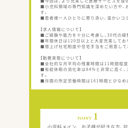
■今回は、より充実した医療サービスを提
■小児科領域の専門知識を深めたい方や、
す。
■患者様一人ひとりに寄り添い、温かいコ
【求人情報について】
■ご経験や能力を十分に考慮し、30代の経
■年間休日は120日以上と大変充実して
■借上げ社宅制度や住宅手当をご用意して
【勤務実態について】
■全社的な月平均の残業時間は11時間程
■有給休暇の消化率は84%と非常に高く
す。
■月間の所定労働時間は161時間と少な
小児科メイン お子様が好きな方、対