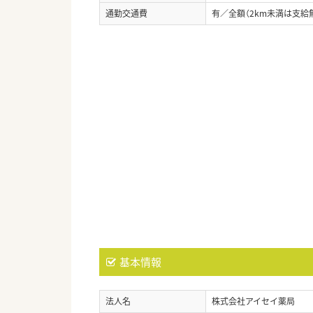
通勤交通費
有／全額（2km未満は支給
基本情報
法人名
株式会社アイセイ薬局