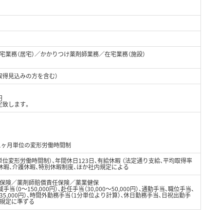
宅業務（居宅）／かかりつけ薬剤師業務／在宅業務（施設）
取得見込みの方を含む）
円
定致します。
、1ヶ月単位の変形労働時間制
位変形労働時間制）、年間休日123日、有給休暇 （法定通り支給、平均取得率
児休暇、介護休暇、特別休暇制度、ほか社内規定による
保険／薬剤師賠償責任保険／薬業健保
域手当（0～150,000円）、赴任手当（30,000～50,000円）、通勤手当、職位手当、
5,000円）、時間外勤務手当（1分単位より計算）、休日勤務手当、日祝出勤手
内規定に準ずる