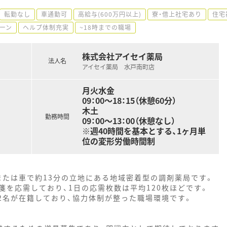
転勤なし
車通勤可
高給与(600万円以上)
寮・借上社宅あり
住宅
ーン
ヘルプ体制充実
~18時までの職場
株式会社アイセイ薬局
法人名
アイセイ薬局 水戸南町店
月火水金
09：00～18：15（休憩60分）
木土
勤務時間
09：00～13：00（休憩なし）
※週40時間を基本とする、1ヶ月単
位の変形労働時間制
または車で約13分の立地にある地域密着型の調剤薬局です。
を応需しており、1日の応需枚数は平均120枚ほどです。
2名が在籍しており、協力体制が整った職場環境です。