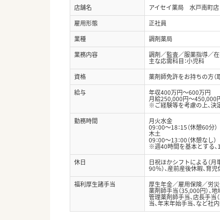
店舗名
アイセイ薬局 水戸南町店
雇用形態
正社員
業種
調剤薬局
業務内容
調剤／監査／服薬指導／在
主な応需科目：小児科
資格
薬剤師免許をお持ちの方（
給与
年収400万円～600万円
月給250,000円～450,000
※ご経験等を考慮の上、決
勤務時間
月火水金
09：00～18：15（休憩60分）
木土
09：00～13：00（休憩なし）
※週40時間を基本とする
休日
日祝ほかシフトによる（月単
90％）、産前産後休暇、育
福利厚生諸手当
厚生年金／雇用保険／労災
薬剤師手当（35,000円）、地
管理薬剤師手当、店長手当（3
当、年末年始手当、など社