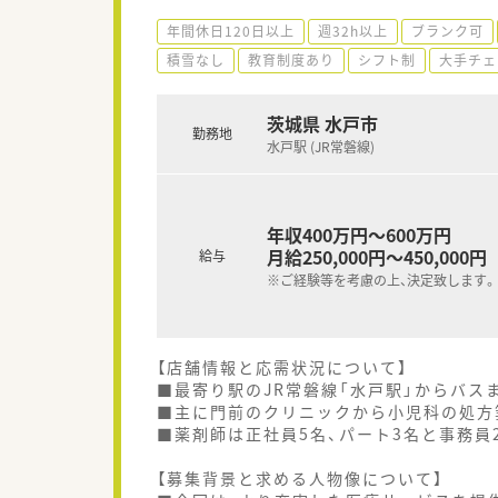
年間休日120日以上
週32h以上
ブランク可
積雪なし
教育制度あり
シフト制
大手チェ
茨城県 水戸市
勤務地
水戸駅 (JR常磐線)
年収400万円～600万円
月給250,000円～450,000円
給与
※ご経験等を考慮の上、決定致します。
【店舗情報と応需状況について】
■最寄り駅のJR常磐線「水戸駅」からバス
■主に門前のクリニックから小児科の処方箋
■薬剤師は正社員5名、パート3名と事務員
【募集背景と求める人物像について】