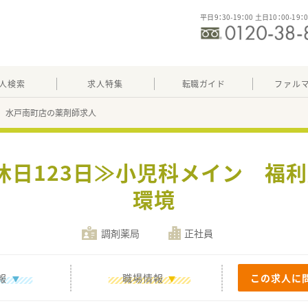
平日9：30-19：00 土日10：00-19：
人検索
求人特集
転職ガイド
ファル
 水戸南町店の薬剤師求人
休日123日≫小児科メイン 福
環境
調剤薬局
正社員
報
職場情報
この求人に