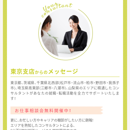
東京支店
メッセージ
からの
東京都、茨城県、千葉県北西部(松戸市・流山市・柏市・野田市・我孫子
市)、埼玉県南東部(三郷市・八潮市)、山梨県のエリアに精通したコン
サルタントがあなたの就職・転職活動を全力でサポートいたしま
す！
お仕事相談会無料開催中！
更に、お忙しい方やキャリアの棚卸がしたい方に朗報!
エリアを熟知したコンサルタントによる、