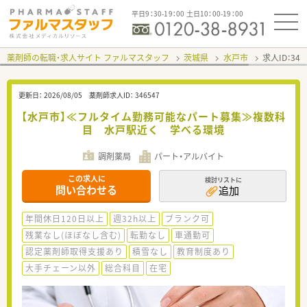
平日9：30-19：00 土日10：00-19：00
薬剤師の転職・求人サイト ファルマスタッフ
茨城県
水戸市
求人ID：34
更新日：
2026/08/05
薬剤師求人ID：
346547
【水戸市】≪フルタイム勤務可能なパート募集≫複数科
目 水戸駅近く 学べる環境
調剤薬局
パート・アルバイト
この求人に
検討リストに
問い合わせる
追加
年間休日120日以上
週32h以上
ブランク可
残業なし(ほぼなし含む)
転勤なし
車通勤可
認定薬剤師取得支援あり
積雪なし
教育制度あり
大手チェーン以外
総合科目
在宅