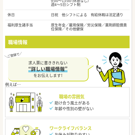
9:00～13:00（休憩なし）
週4～5日シフト制
休日
日祝 他シフトによる 有給休暇は法定通り
福利厚生諸手当
厚生年金／雇用保険／労災保険／薬剤師賠償責
任保険／その他健保
職場情報
求人票に書ききれない
“詳しい職場情報”
をお伝えします！
職場の雰囲気
助け合う風土がある
年齢や性別の壁がない
ワークライフバランス
お休みが取りやすい