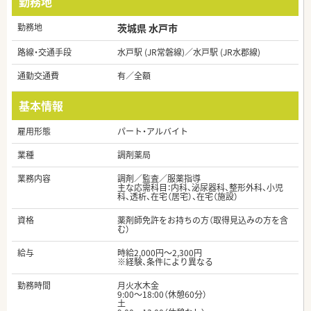
勤務地
勤務地
茨城県 水戸市
路線・交通手段
水戸駅 (JR常磐線)／水戸駅 (JR水郡線)
通勤交通費
有／全額
基本情報
雇用形態
パート・アルバイト
業種
調剤薬局
業務内容
調剤／監査／服薬指導
主な応需科目：内科、泌尿器科、整形外科、小児
科、透析、在宅（居宅）、在宅（施設）
資格
薬剤師免許をお持ちの方（取得見込みの方を含
む）
給与
時給2,000円～2,300円
※経験、条件により異なる
勤務時間
月火水木金
9:00～18:00（休憩60分）
土