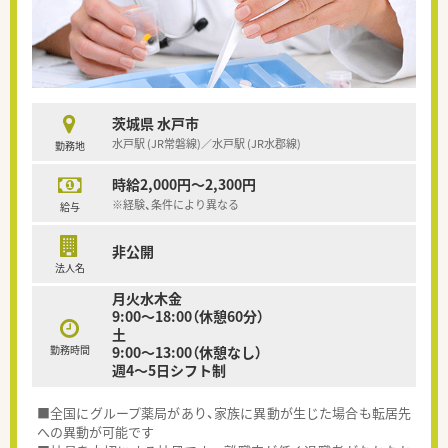
茨城県 水戸市
水戸駅 (JR常磐線)／水戸駅 (JR水郡線)
勤務地
時給2,000円～2,300円
※経験、条件により異なる
給与
非公開
法人名
月火水木金
9:00～18:00（休憩60分）
土
勤務時間
9:00～13:00（休憩なし）
週4～5日シフト制
■全国にグループ薬局があり、家族に異動が生じた場合も転居先
への異動が可能です