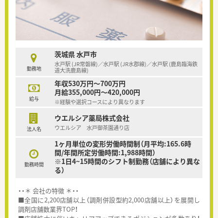
茨城県 水戸市
水戸駅 (JR常磐線)／水戸駅 (JR水郡線)／水戸駅 (鹿島臨海鉄
勤務地
道大洗鹿島線)
年収530万円～700万円
月給355,000円～420,000円
給与
※経験や選択コースにより異なります
ウエルシア薬局株式会社
ウエルシア 水戸御茶園通り店
法人名
1ヶ月単位の変形労働時間制（月平均:165.6時
間/年間所定労働時間:1,988時間）
※1日4~15時間のシフト制勤務（店舗により異な
勤務時間
る）
・・＊ 会社の特徴 ＊・・
■全国に2,200店舗以上（調剤併設型約2,000店舗以上）を展開し
調剤店舗数業界TOP！