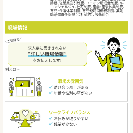
診断、従業員割引制度、ユニオン助成金制度、N-
コンシェルジュ、社宅制度、産前・産後休業制度、
育児・介護休業制度、育児短時間勤務制度、薬剤
師賠償責任保険（会社契約）、労働組合
職場情報
求人票に書ききれない
“詳しい職場情報”
をお伝えします！
職場の雰囲気
助け合う風土がある
年齢や性別の壁がない
ワークライフバランス
お休みが取りやすい
残業が少ない