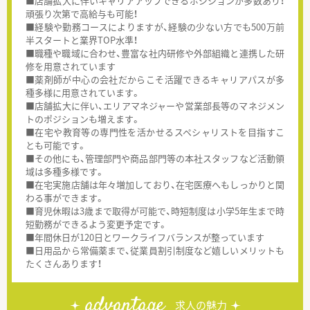
■店舗拡大に伴いキャリアアップできるポジションが多数あり！
頑張り次第で高給与も可能！
■経験や勤務コースによりますが、経験の少ない方でも500万前
半スタートと業界TOP水準！
■職種や職域に合わせ、豊富な社内研修や外部組織と連携した研
修を用意されています
■薬剤師が中心の会社だからこそ活躍できるキャリアパスが多
種多様に用意されています。
■店舗拡大に伴い、エリアマネジャーや営業部長等のマネジメン
トのポジションも増えます。
■在宅や教育等の専門性を活かせるスペシャリストを目指すこ
とも可能です。
■その他にも、管理部門や商品部門等の本社スタッフなど活動領
域は多種多様です。
■在宅実施店舗は年々増加しており、在宅医療へもしっかりと関
わる事ができます。
■育児休暇は3歳まで取得が可能で、時短制度は小学5年生まで時
短勤務ができるよう変更予定です。
■年間休日が120日とワークライフバランスが整っています
■日用品から常備薬まで、従業員割引制度など嬉しいメリットも
たくさんあります！
advantage
求人の魅力