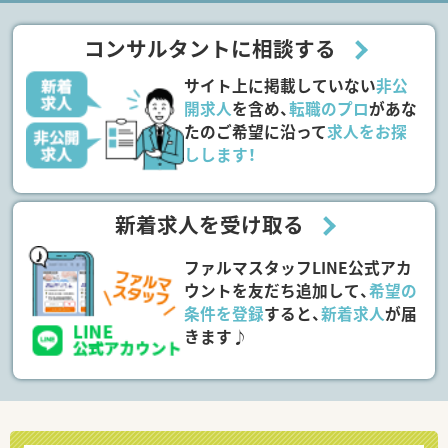
コンサルタントに相談する
サイト上に掲載していない
非公
開求人
を含め、
転職のプロ
があな
たのご希望に沿って
求人をお探
しします！
新着求人を受け取る
ファルマスタッフLINE公式アカ
ウントを友だち追加して、
希望の
条件を登録
すると、
新着求人
が届
きます♪