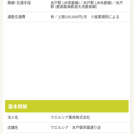
路線・交通手段
水戸駅 (JR常磐線)／水戸駅 (JR水郡線)／水戸
駅 (鹿島臨海鉄道大洗鹿島線)
通勤交通費
有／上限100,000円/月 ※就業規則による
基本情報
法人名
ウエルシア薬局株式会社
店舗名
ウエルシア 水戸御茶園通り店