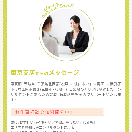
東京支店
メッセージ
からの
東京都、茨城県、千葉県北西部(松戸市・流山市・柏市・野田市・我孫子
市)、埼玉県南東部(三郷市・八潮市)、山梨県のエリアに精通したコン
サルタントがあなたの就職・転職活動を全力でサポートいたしま
す！
お仕事相談会無料開催中！
更に、お忙しい方やキャリアの棚卸がしたい方に朗報!
エリアを熟知したコンサルタントによる、