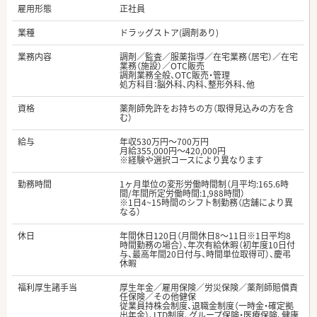
雇用形態
正社員
業種
ドラッグストア(調剤あり)
業務内容
調剤／監査／服薬指導／在宅業務（居宅）／在宅
業務（施設）／OTC販売
調剤業務全般、OTC販売・管理
処方科目：脳外科、内科、整形外科、他
資格
薬剤師免許をお持ちの方（取得見込みの方を含
む）
給与
年収530万円～700万円
月給355,000円～420,000円
※経験や選択コースにより異なります
勤務時間
1ヶ月単位の変形労働時間制（月平均:165.6時
間/年間所定労働時間:1,988時間）
※1日4~15時間のシフト制勤務（店舗により異
なる）
休日
年間休日120日（月間休日8～11日※1日平均8
時間勤務の場合）、年次有給休暇（初年度10日付
与、最高年間20日付与、時間単位取得可）、慶弔
休暇
福利厚生諸手当
厚生年金／雇用保険／労災保険／薬剤師賠償責
任保険／その他健保
従業員持株会制度、退職金制度（一時金・確定拠
出年金）、LTD制度、グループ保険・医療保険、健康