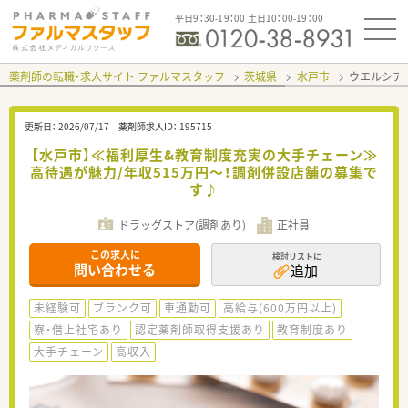
平日9：30-19：00 土日10：00-19：00
薬剤師の転職・求人サイト ファルマスタッフ
茨城県
水戸市
ウエルシア
更新日：
2026/07/17
薬剤師求人ID：
195715
【水戸市】≪福利厚生&教育制度充実の大手チェーン≫
高待遇が魅力/年収515万円～！調剤併設店舗の募集で
す♪
ドラッグストア(調剤あり)
正社員
この求人に
検討リストに
問い合わせる
追加
未経験可
ブランク可
車通勤可
高給与(600万円以上)
寮・借上社宅あり
認定薬剤師取得支援あり
教育制度あり
大手チェーン
高収入