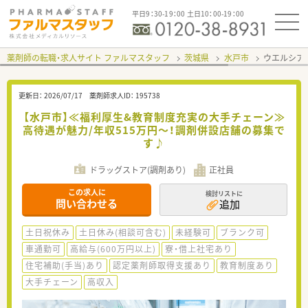
平日9：30-19：00 土日10：00-19：00
薬剤師の転職・求人サイト ファルマスタッフ
茨城県
水戸市
ウエルシア
更新日：
2026/07/17
薬剤師求人ID：
195738
【水戸市】≪福利厚生&教育制度充実の大手チェーン≫
高待遇が魅力/年収515万円～！調剤併設店舗の募集で
す♪
ドラッグストア(調剤あり)
正社員
この求人に
検討リストに
問い合わせる
追加
土日祝休み
土日休み(相談可含む)
未経験可
ブランク可
車通勤可
高給与(600万円以上)
寮・借上社宅あり
住宅補助(手当)あり
認定薬剤師取得支援あり
教育制度あり
大手チェーン
高収入