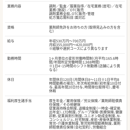
業務内容
調剤／監査／服薬指導／在宅業務（居宅）／在宅
業務（施設）／OTC販売
調剤業務全般、OTC販売・管理
処方箋応需科目：面対応
資格
薬剤師免許をお持ちの方（取得見込みの方を含
む）
給与
年収530万円～700万円
月給355,000円～420,000円
※経験や選択コースにより異なります
勤務時間
1ヶ月単位の変形労働時間制（月平均:165.6時
間/年間所定労働時間:1,988時間）
※1日4~15時間のシフト制勤務（店舗により異
なる）
休日
年間休日120日（月間休日8～11日※1日平均8
時間勤務の場合）、年次有給休暇（初年度10日付
与、最高年間20日付与、時間単位取得可）、慶弔
休暇
福利厚生諸手当
厚生年金／雇用保険／労災保険／薬剤師賠償責
任保険／その他健保
従業員持株会制度、退職金制度（一時金・確定拠
出年金）、LTD制度、グループ保険・医療保険、健康
診断、従業員割引制度、ユニオン助成金制度、N-
コンシェルジュ、社宅制度、産前・産後休業制度、
育児・介護休業制度、育児短時間勤務制度、薬剤
師賠償責任保険（会社契約）、労働組合