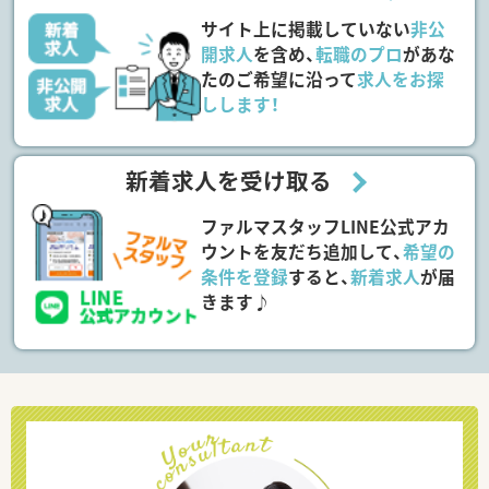
サイト上に掲載していない
非公
開求人
を含め、
転職のプロ
があな
たのご希望に沿って
求人をお探
しします！
新着求人を受け取る
ファルマスタッフLINE公式アカ
ウントを友だち追加して、
希望の
条件を登録
すると、
新着求人
が届
きます♪