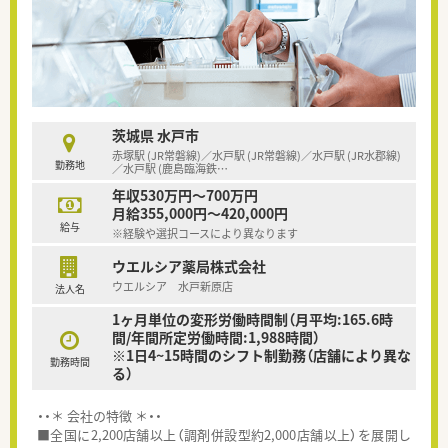
茨城県 水戸市
赤塚駅 (JR常磐線)／水戸駅 (JR常磐線)／水戸駅 (JR水郡線)
勤務地
／水戸駅 (鹿島臨海鉄
…
年収530万円～700万円
月給355,000円～420,000円
給与
※経験や選択コースにより異なります
ウエルシア薬局株式会社
ウエルシア 水戸新原店
法人名
1ヶ月単位の変形労働時間制（月平均:165.6時
間/年間所定労働時間:1,988時間）
※1日4~15時間のシフト制勤務（店舗により異な
勤務時間
る）
・・＊ 会社の特徴 ＊・・
■全国に2,200店舗以上（調剤併設型約2,000店舗以上）を展開し