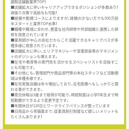
調剤店舗数業界TOP！
■店舗拡大に伴いキャリアアップできるポジションが多数あり！
頑張り次第で高給与も可能！
■経験や勤務コースによりますが、経験の少ない方でも500万前
半スタートと業界TOP水準！
■職種や職域に合わせ、豊富な社内研修や外部組織と連携した研
修を用意されています
■薬剤師が中心の会社だからこそ活躍できるキャリアパスが多
種多様に用意されています。
■店舗拡大に伴い、エリアマネジャーや営業部長等のマネジメン
トのポジションも増えます。
■在宅や教育等の専門性を活かせるスペシャリストを目指すこ
とも可能です。
■その他にも、管理部門や商品部門等の本社スタッフなど活動領
域は多種多様です。
■在宅実施店舗は年々増加しており、在宅医療へもしっかりと関
わる事ができます。
■育児休暇は3歳まで取得が可能で、時短制度は小学5年生まで時
短勤務ができるよう変更予定です。
■年間休日が120日とワークライフバランスが整っています
■日用品から常備薬まで、従業員割引制度など嬉しいメリットも
たくさんあります！