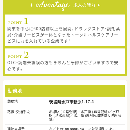
advantage
求人の魅力
関東を中心に600店舗以上を展開、ドラッグストア・調剤薬
局・介護サービスが一体となったトータルヘルスケアサー
ビスに力を入れている企業です！
OTC・調剤未経験の方もきちんと研修がございますので安
心です。
勤務地
勤務地
茨城県水戸市新原1-17-4
路線・交通手段
赤塚駅 (JR常磐線)／水戸駅 (JR常磐線)／水戸
駅 (JR水郡線)／水戸駅 (鹿島臨海鉄道大洗鹿島
線)
通勤交通費
有／上限100,000円/月 ※就業規則による