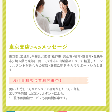
東京支店
メッセージ
からの
東京都、茨城県、千葉県北西部(松戸市・流山市・柏市・野田市・我孫子
市)、埼玉県南東部(三郷市・八潮市)、山梨県のエリアに精通したコン
サルタントがあなたの就職・転職活動を全力でサポートいたしま
す！
お仕事相談会無料開催中！
更に、お忙しい方やキャリアの棚卸がしたい方に朗報!
エリアを熟知したコンサルタントによる、
“出張”個別相談サービスも同時開催中です。