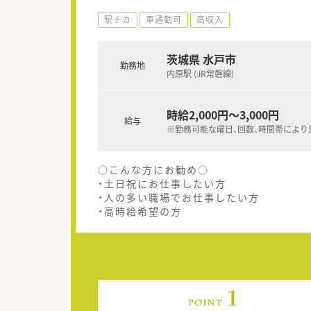
駅チカ
車通勤可
高収入
茨城県 水戸市
勤務地
内原駅 (JR常磐線)
時給2,000円～3,000円
給与
※勤務可能な曜日、回数、時間帯により
○こんな方にお勧め○
・土日祝にお仕事したい方
・人の多い職場でお仕事したい方
・高時給希望の方