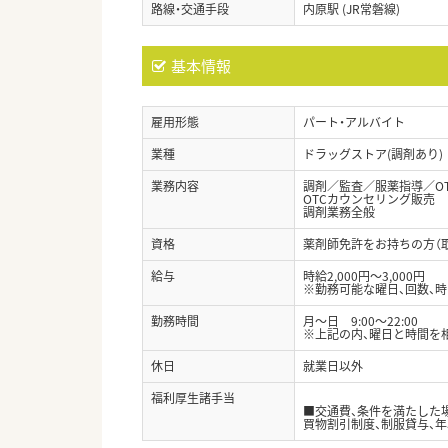
路線・交通手段
内原駅 (JR常磐線)
基本情報
雇用形態
パート・アルバイト
業種
ドラッグストア(調剤あり)
業務内容
調剤／監査／服薬指導／O
OTCカウンセリング販売
調剤業務全般
資格
薬剤師免許をお持ちの方（
給与
時給2,000円～3,000円
※勤務可能な曜日、回数、
勤務時間
月～日 9:00～22:00
※上記の内、曜日と時間を
休日
就業日以外
福利厚生諸手当
■交通費、条件を満たした
買物割引制度、制服貸与、