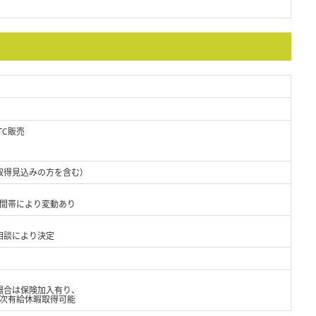
TC販売
取得見込みの方を含む）
時間帯により変動あり
相談により決定
場合は保険加入有り、
年次有給休暇取得可能