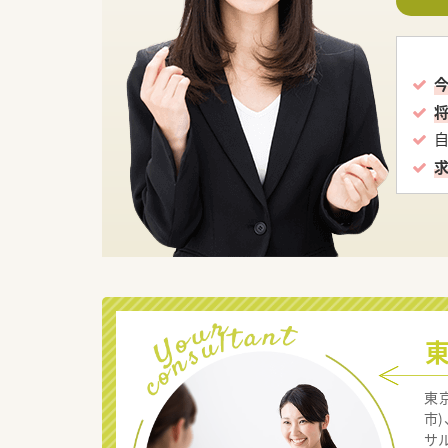
東
市
サ