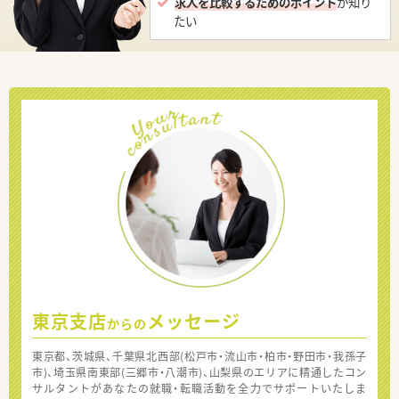
求人を比較するためのポイント
が知り
たい
東京支店
メッセージ
からの
東京都、茨城県、千葉県北西部(松戸市・流山市・柏市・野田市・我孫子
市)、埼玉県南東部(三郷市・八潮市)、山梨県のエリアに精通したコン
サルタントがあなたの就職・転職活動を全力でサポートいたしま