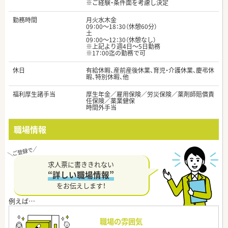
※ご経験・条件面を考慮し決定
勤務時間
月火水木金
09：00～18：30（休憩60分）
土
09：00～12：30（休憩なし）
※上記より週4日～5日勤務
※17：00迄の勤務で可
休日
有給休暇、産前産後休業、育児・介護休業、慶弔休
暇、特別休暇、他
福利厚生諸手当
厚生年金／雇用保険／労災保険／薬剤師賠償責
任保険／薬業健保
時間外手当
職場情報
求人票に書ききれない
“詳しい職場情報”
をお伝えします！
職場の雰囲気