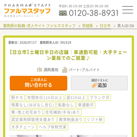
平日9：30-19：00 土日10：00-19：00
薬剤師の転職・求人サイト ファルマスタッフ
茨城県
日立市
求人ID：59
更新日：
2026/07/17
薬剤師求人ID：
591519
【日立市】土曜日半日の店舗｜車通勤可能｜大手チェー
ン薬局でのご就業♪
調剤薬局
パート・アルバイト
この求人に
検討リストに
問い合わせる
追加
駅チカ
年間休日120日以上
週32h以上
ブランク可
残業なし(ほぼなし含む)
転勤なし
車通勤可
寮・借上社宅あり
住宅補助(手当)あり
認定薬剤師取得支援あり
教育制度あり
シフト制
大手チェーン
ヘルプ体制充実