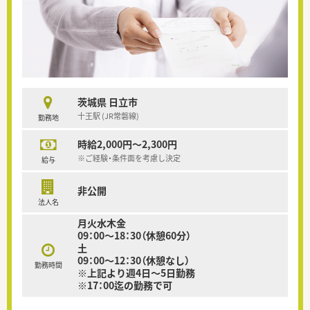
茨城県 日立市
十王駅 (JR常磐線)
勤務地
時給2,000円～2,300円
※ご経験・条件面を考慮し決定
給与
非公開
法人名
月火水木金
09：00～18：30（休憩60分）
土
09：00～12：30（休憩なし）
勤務時間
※上記より週4日～5日勤務
※17：00迄の勤務で可