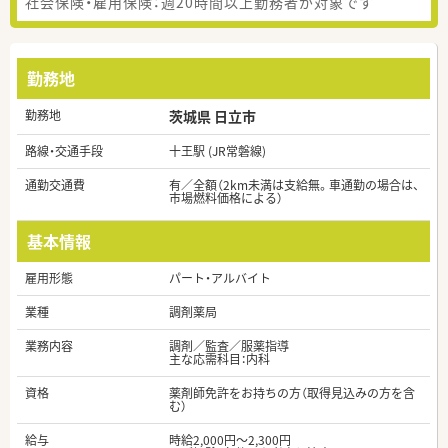
社会保険・雇用保険：週20時間以上勤務者が対象です
勤務地
勤務地
茨城県 日立市
路線・交通手段
十王駅 (JR常磐線)
通勤交通費
有／全額（2km未満は支給無。車通勤の場合は、
市場燃料価格による）
基本情報
雇用形態
パート・アルバイト
業種
調剤薬局
業務内容
調剤／監査／服薬指導
主な応需科目：内科
資格
薬剤師免許をお持ちの方（取得見込みの方を含
む）
給与
時給2,000円～2,300円