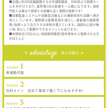
■全国に約350店舗展開する大手調剤薬局 30年前より医療モー
ルを手がけており、業界第1位の医療モール数になります。病院
門前とは異なり医師との距離も近く連携が抜群です！
■自動監査システムや自動混注器などの最新技術を店舗へ順次
導入しています。薬剤師の業務負担を減らし、患者様の服薬管
理・指導へより注力できる体制を整えています。過誤の心配が無
い為、安心して勤務ができるメリットもあります。
■年間休日120日以上、有給取得推奨！産休育休から復帰される方
がほとんど
advantage
求人の魅力
車通勤可能
内科メイン 初めて薬局で働く下にもおすすめ！