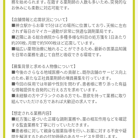
務を始められます。在籍する薬剤師の人数も多いため、突発的な
お休みにも柔軟に対応可能です。
【店舗情報と応需状況について】
■神立駅からお車で5分ほどの場所に位置しており、天候に左右
されず毎日のマイカー通勤が非常に快適な調剤薬局です。
■近隣にある総合病院から多種多様な科目の処方箋を1日あたり
約200枚、月間で約5000枚ほど応需しています。
■幅広い薬物治療に触れることができるため、最新の医薬品知識
を日常の業務を通じて自然と吸収できる環境です。
【募集背景と求める人物像について】
■今後のさらなる地域医療への貢献と、既存店舗のサービス向上
のため、新たな正社員薬剤師の増員募集を行っています。
■今回の採用では年齢や性別を問わず、患者様に寄り添った有益
な情報提供を自発的に行える方を求めています。
■未経験の方やブランクのある方でも、意欲を持って業務に取り
組んでいただける方であれば大歓迎の求人です。
【想定される業務内容】
■処方箋に基づいた正確な調剤業務や、薬の相互作用などを確認
する監査業務を丁寧に行っていただきます。
■患者様に対して親身な服薬指導を行い、お薬に対する不安や疑
問を解消するための付加価値のあるサービスを提供します。