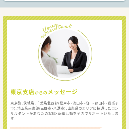
東京支店
メッセージ
からの
東京都、茨城県、千葉県北西部(松戸市・流山市・柏市・野田市・我孫子
市)、埼玉県南東部(三郷市・八潮市)、山梨県のエリアに精通したコン
サルタントがあなたの就職・転職活動を全力でサポートいたしま
す！