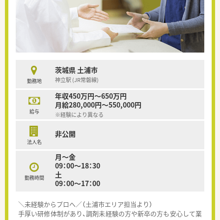
茨城県 土浦市
神立駅 (JR常磐線)
勤務地
年収450万円～650万円
月給280,000円～550,000円
給与
※経験により異なる
非公開
法人名
月～金
09：00～18：30
土
勤務時間
09：00～17：00
＼未経験からプロへ／（土浦市エリア担当より）
手厚い研修体制があり、調剤未経験の方や新卒の方も安心して業