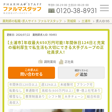
平日9：30-19：00 土日10：00-19：00
薬剤師の転職・求人サイト ファルマスタッフ
茨城県
土浦市
求人ID：95
更新日：
2026/07/22
薬剤師求人ID：
95493
【土浦市】年収最大650万円可能！年間休日124日と充実
の福利厚生で私生活も大切にできる大手グループの正
社員求人！
調剤薬局
正社員
この求人に
検討リストに
問い合わせる
追加
年間休日120日以上
週32h以上
未経験可
ブランク可
転勤なし
車通勤可
高給与(600万円以上)
寮・借上社宅あり
積雪なし
教育制度あり
シフト制
大手チェーン
総合科目
高収入