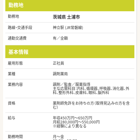
勤務地
勤務地
茨城県 土浦市
路線・交通手段
神立駅 (JR常磐線)
通勤交通費
有／全額
基本情報
雇用形態
正社員
業種
調剤薬局
業務内容
調剤／監査／服薬指導
主な応需科目：内科、循環器、呼吸器、消化器、外
科、整形外科、皮膚科、眼科、脳外科
資格
薬剤師免許をお持ちの方（取得見込みの方を含
む）
給与
年収450万円～650万円
月給280,000円～550,000円
※経験により異なる
勤務時間
月～金