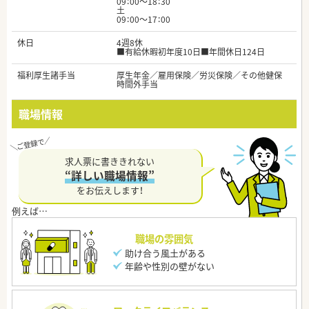
09：00～18：30
土
09：00～17：00
休日
4週8休
■有給休暇初年度10日■年間休日124日
福利厚生諸手当
厚生年金／雇用保険／労災保険／その他健保
時間外手当
職場情報
求人票に書ききれない
“詳しい職場情報”
をお伝えします！
職場の雰囲気
助け合う風土がある
年齢や性別の壁がない