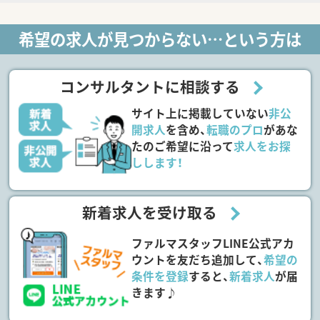
希望の求人が見つからない…という方は
コンサルタントに相談する
サイト上に掲載していない
非公
開求人
を含め、
転職のプロ
があな
たのご希望に沿って
求人をお探
しします！
新着求人を受け取る
ファルマスタッフLINE公式アカ
ウントを友だち追加して、
希望の
条件を登録
すると、
新着求人
が届
きます♪