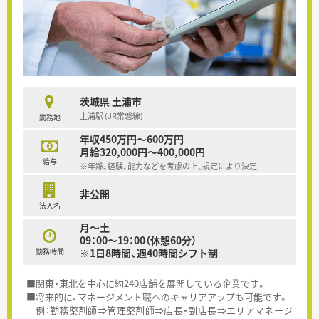
茨城県 土浦市
土浦駅 (JR常磐線)
勤務地
年収450万円～600万円
月給320,000円～400,000円
給与
※年齢、経験、能力などを考慮の上、規定により決定
非公開
法人名
月～土
09：00～19：00（休憩60分）
勤務時間
※1日8時間、週40時間シフト制
■関東・東北を中心に約240店舗を展開している企業です。
■将来的に、マネージメント職へのキャリアアップも可能です。
例：勤務薬剤師⇒管理薬剤師⇒店長・副店長⇒エリアマネージ