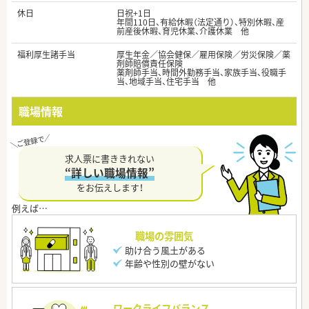
休日
日祝+1日
年間110日、有給休暇（法定通り）、特別休暇、産
前産後休暇、育児休業、介護休業 他
福利厚生諸手当
厚生年金／協会健保／雇用保険／労災保険／薬
剤師賠償責任保険
薬剤師手当、時間外勤務手当、家族手当、役職手
当、地域手当、住宅手当 他
職場情報
求人票に書ききれない
“詳しい職場情報”
をお伝えします！
職場の雰囲気
助け合う風土がある
年齢や性別の壁がない
ワークライフバランス