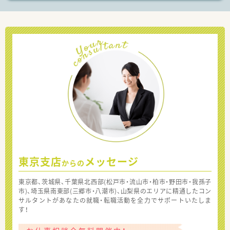
東京支店
メッセージ
からの
東京都、茨城県、千葉県北西部(松戸市・流山市・柏市・野田市・我孫子
市)、埼玉県南東部(三郷市・八潮市)、山梨県のエリアに精通したコン
サルタントがあなたの就職・転職活動を全力でサポートいたしま
す！