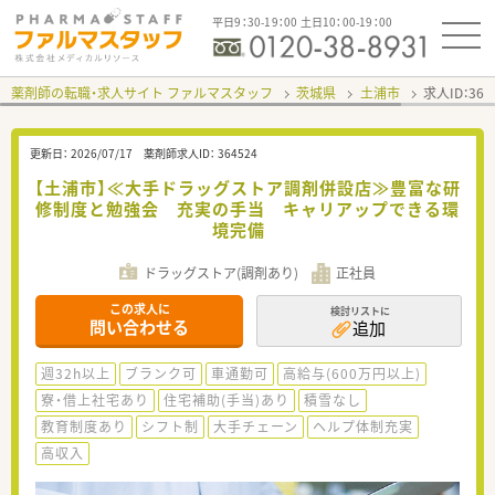
平日9：30-19：00 土日10：00-19：00
薬剤師の転職・求人サイト ファルマスタッフ
茨城県
土浦市
求人ID：36
更新日：
2026/07/17
薬剤師求人ID：
364524
【土浦市】≪大手ドラッグストア調剤併設店≫豊富な研
修制度と勉強会 充実の手当 キャリアップできる環
境完備
ドラッグストア(調剤あり)
正社員
この求人に
検討リストに
問い合わせる
追加
週32h以上
ブランク可
車通勤可
高給与(600万円以上)
寮・借上社宅あり
住宅補助(手当)あり
積雪なし
教育制度あり
シフト制
大手チェーン
ヘルプ体制充実
高収入