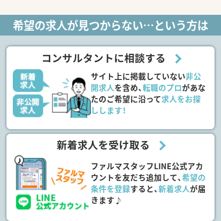
希望の求人が見つからない…という方は
コンサルタントに相談する
サイト上に掲載していない
非公
開求人
を含め、
転職のプロ
があな
たのご希望に沿って
求人をお探
しします！
新着求人を受け取る
ファルマスタッフLINE公式アカ
ウントを友だち追加して、
希望の
条件を登録
すると、
新着求人
が届
きます♪