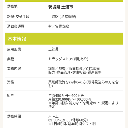
勤務地
茨城県 土浦市
路線・交通手段
土浦駅 (JR常磐線)
通勤交通費
有／実費支給
基本情報
雇用形態
正社員
業種
ドラッグストア(調剤あり)
業務内容
調剤／監査／服薬指導／OTC販売
販売・商品管理・健康相談・調剤業務
資格
薬剤師免許をお持ちの方（取得見込みの方を含
む）
給与
年収450万円～600万円
月給320,000円～400,000円
※年齢、経験、能力などを考慮の上、規定により
決定
勤務時間
月～土
09：00～19：00（休憩60分）
※1日8時間、週40時間シフト制