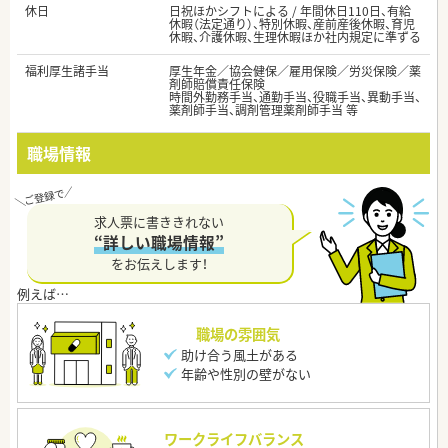
休日
日祝ほかシフトによる / 年間休日110日、有給
休暇（法定通り）、特別休暇、産前産後休暇、育児
休暇、介護休暇、生理休暇ほか社内規定に準ずる
福利厚生諸手当
厚生年金／協会健保／雇用保険／労災保険／薬
剤師賠償責任保険
時間外勤務手当、通勤手当、役職手当、異動手当、
薬剤師手当、調剤管理薬剤師手当 等
職場情報
求人票に書ききれない
“詳しい職場情報”
をお伝えします！
職場の雰囲気
助け合う風土がある
年齢や性別の壁がない
ワークライフバランス