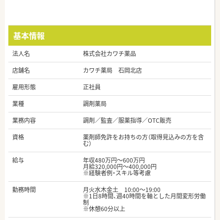
基本情報
法人名
株式会社カワチ薬品
店舗名
カワチ薬局 石岡北店
雇用形態
正社員
業種
調剤薬局
業務内容
調剤／監査／服薬指導／OTC販売
資格
薬剤師免許をお持ちの方（取得見込みの方を含
む）
給与
年収480万円～600万円
月給320,000円～400,000円
※経験者例・スキル等考慮
勤務時間
月火水木金土 10:00～19:00
※1日8時間、週40時間を軸とした月間変形労働
制
※休憩60分以上