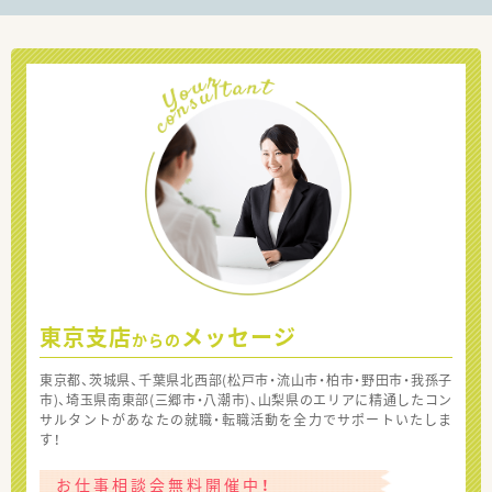
東京支店
メッセージ
からの
東京都、茨城県、千葉県北西部(松戸市・流山市・柏市・野田市・我孫子
市)、埼玉県南東部(三郷市・八潮市)、山梨県のエリアに精通したコン
サルタントがあなたの就職・転職活動を全力でサポートいたしま
す！
お仕事相談会無料開催中！