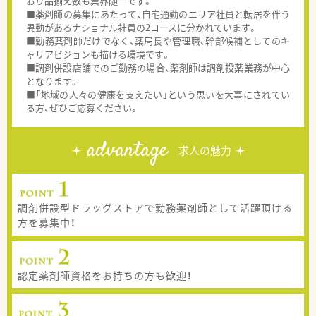
おり品揃え数も業界随一です。
■薬剤師の募集にあたって、自宅通勤のエリア社員と転居を伴う
異動があるナショナル社員の2コースに分かれています。
■勤務薬剤師だけでなく、薬局長や管理職、幹部候補としてのキ
ャリアビジョンも描ける環境です。
■調剤併設店舗でのご勤務の場合、薬剤師は調剤投薬業務が中心
となります。
■「地域の人々の健康を支えたい」という思いを大事にされてい
る方、ぜひご応募ください。
advantage
求人の魅力
調剤併設型ドラッグストアで勤務薬剤師として活躍頂ける
方を募集中！
認定薬剤師資格をお持ちの方も歓迎！