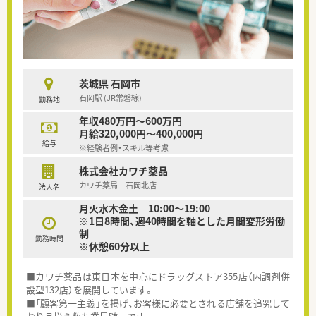
茨城県 石岡市
石岡駅 (JR常磐線)
勤務地
年収480万円～600万円
月給320,000円～400,000円
給与
※経験者例・スキル等考慮
株式会社カワチ薬品
カワチ薬局 石岡北店
法人名
月火水木金土 10:00～19:00
※1日8時間、週40時間を軸とした月間変形労働
制
勤務時間
※休憩60分以上
■カワチ薬品は東日本を中心にドラッグストア355店（内調剤併
設型132店）を展開しています。
■「顧客第一主義」を掲げ、お客様に必要とされる店舗を追究して