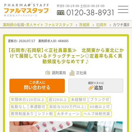
平日9：30-19：00 土日10：00-19：00
薬剤師の転職・求人サイト ファルマスタッフ
茨城県
石岡市
カワチ薬局
更新日：
2026/07/17
薬剤師求人ID：
488685
【石岡市/石岡駅】≪正社員募集≫ 北関東から東北にか
けて展開しているドラッグチェーン◎定着率も高く異
動頻度も少なめです♪
調剤薬局
正社員
この求人に
検討リストに
問い合わせる
追加
年間休日120日以上
週32h以上
未経験可
ブランク可
転勤なし
車通勤可
高給与(600万円以上)
60歳以上可
教育制度あり
シフト制
大手チェーン
ヘルプ体制充実