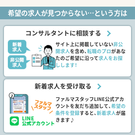
希望の求人が見つからない…という方は
コンサルタントに相談する
サイト上に掲載していない
非公
開求人
を含め、
転職のプロ
があな
たのご希望に沿って
求人をお探
しします！
新着求人を受け取る
ファルマスタッフLINE公式アカ
ウントを友だち追加して、
希望の
条件を登録
すると、
新着求人
が届
きます♪