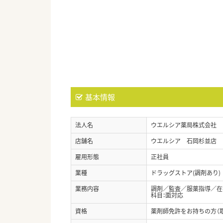
基本情報
法人名
ウエルシア薬局株式会社
店舗名
ウエルシア 石岡杉並店
雇用形態
正社員
業種
ドラッグストア(調剤あり)
業務内容
調剤／監査／服薬指導／在宅
科目：面対応
資格
薬剤師免許をお持ちの方（