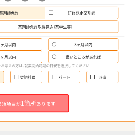
薬剤師免許
研修認定薬剤師
希
薬剤師免許取得見込（薬学生等）
1ヶ月以内
3ヶ月以内
6ヶ月以内
良いところがあれば
をお考えの方は、就業開始時期の目安を選択してください
契約社員
パート
派遣
1箇所
必須項目が
あります