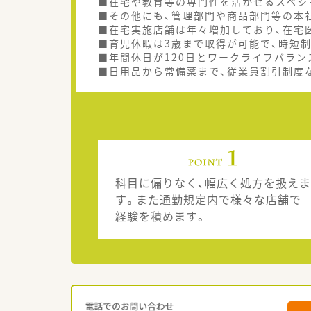
■在宅や教育等の専門性を活かせるスペシ
■その他にも、管理部門や商品部門等の本
■在宅実施店舗は年々増加しており、在宅
■育児休暇は3歳まで取得が可能で、時短
■年間休日が120日とワークライフバラン
■日用品から常備薬まで、従業員割引制度
科目に偏りなく、幅広く処方を扱えま
す。また通勤規定内で様々な店舗で
経験を積めます。