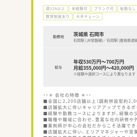
週32h以上
未経験可
ブランク可
転勤なし
教育制度あり
大手チェーン
茨城県 石岡市
勤務地
石岡駅 (JR常磐線)／石岡駅 (鹿島鉄道線
年収530万円～700万円
月給355,000円～420,000円
給与
※経験や選択コースにより異なります
・・＊ 会社の特徴 ＊・・
■全国に2,200店舗以上（調剤併設型約2,
■店舗拡大に伴いキャリアアップできるポ
■経験や勤務コースによりますが、経験の少
■職種や職域に合わせ、豊富な社内研修や
■薬剤師が中心の会社だからこそ活躍でき
■店舗拡大に伴い、エリアマネジャーや営