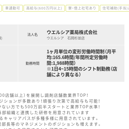
車通勤可
高給与(600万円以上)
寮・借上社宅あり
住宅補助(手当)
ウエルシア薬局株式会社
法人名
)
ウエルシア 石岡杉並店
1ヶ月単位の変形労働時間制（月平
均:165.6時間/年間所定労働時
間:1,988時間）
勤務時間
※1日4~15時間のシフト制勤務（店
舗により異なる）
000店舗以上）を展開し調剤店舗数業界TOP！
ジションが多数あり！頑張り次第で高給与も可能！
ない方でも500万前半スタートと業界TOP水準！
外部組織と連携した研修を用意されています
るキャリアパスが多種多様に用意されています。
業部長等のマネジメントのポジションも増えます。