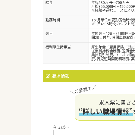
給与
年収530万円～700万円
月給355,000円～420,000
※経験や選択コースにより
勤務時間
1ヶ月単位の変形労働時間制（
※1日4~15時間のシフト
休日
年間休日120日（月間休日
間20日付与、時間単位取得
福利厚生諸手当
厚生年金／雇用保険／労災
従業員持株会制度、退職金制
業員割引制度、ユニオン助成
度、育児短時間勤務制度、薬
職場情報
求人票に書き
“詳しい職場情報”