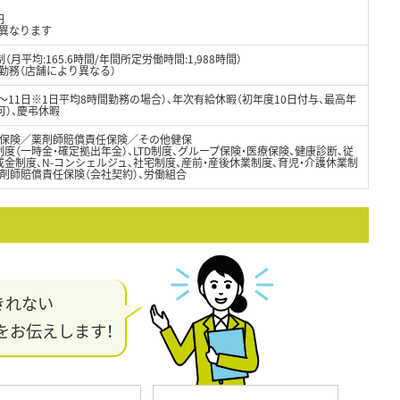
円
異なります
月平均:165.6時間/年間所定労働時間:1,988時間）
制勤務（店舗により異なる）
8～11日※1日平均8時間勤務の場合）、年次有給休暇（初年度10日付与、最高年
可）、慶弔休暇
保険／薬剤師賠償責任保険／その他健保
度（一時金・確定拠出年金）、LTD制度、グループ保険・医療保険、健康診断、従
金制度、N-コンシェルジュ、社宅制度、産前・産後休業制度、育児・介護休業制
剤師賠償責任保険（会社契約）、労働組合
きれない
をお伝えします！