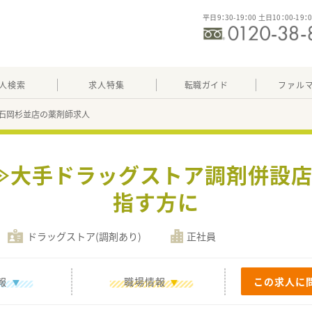
平日9：30-19：00 土日10：00-19：
人検索
求人特集
転職ガイド
ファル
石岡杉並店の薬剤師求人
定≫大手ドラッグストア調剤併設店
指す方に
ドラッグストア(調剤あり)
正社員
報
職場情報
この求人に