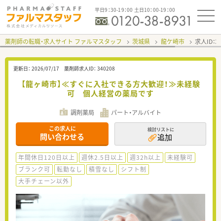
平日9：30-19：00 土日10：00-19：00
薬剤師の転職・求人サイト ファルマスタッフ
茨城県
龍ケ崎市
求人ID：
更新日：
2026/07/17
薬剤師求人ID：
340208
【龍ヶ崎市】≪すぐに入社できる方大歓迎！≫未経験
可 個人経営の薬局です
調剤薬局
パート・アルバイト
この求人に
検討リストに
問い合わせる
追加
年間休日120日以上
週休2.5日以上
週32h以上
未経験可
ブランク可
転勤なし
積雪なし
シフト制
大手チェーン以外