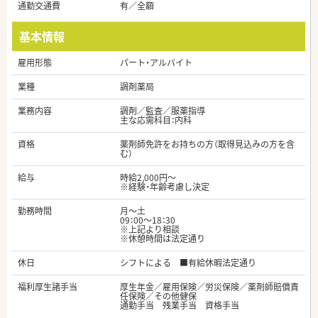
通勤交通費
有／全額
基本情報
雇用形態
パート・アルバイト
業種
調剤薬局
業務内容
調剤／監査／服薬指導
主な応需科目：内科
資格
薬剤師免許をお持ちの方（取得見込みの方を含
む）
給与
時給2,000円～
※経験・年齢考慮し決定
勤務時間
月～土
09：00～18：30
※上記より相談
※休憩時間は法定通り
休日
シフトによる ■有給休暇法定通り
福利厚生諸手当
厚生年金／雇用保険／労災保険／薬剤師賠償責
任保険／その他健保
通勤手当 残業手当 資格手当