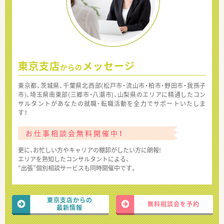
東京支店
メッセージ
からの
東京都、茨城県、千葉県北西部(松戸市・流山市・柏市・野田市・我孫子
市)、埼玉県南東部(三郷市・八潮市)、山梨県のエリアに精通したコン
サルタントがあなたの就職・転職活動を全力でサポートいたしま
す！
お仕事相談会無料開催中！
更に、お忙しい方やキャリアの棚卸がしたい方に朗報!
エリアを熟知したコンサルタントによる、
“出張”個別相談サービスも同時開催中です。
東京支店からの
無料相談会を予約
最新情報