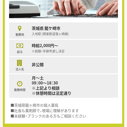
茨城県 龍ケ崎市
入地駅 (関東鉄道竜ヶ崎線)
勤務地
時給2,000円～
※経験・年齢考慮し決定
給与
非公開
法人名
月～土
09：00～18：30
※上記より相談
勤務時間
※休憩時間は法定通り
■茨城県龍ヶ崎市の個人薬局
■社長も薬剤師で、現場に理解があります
■未経験・ブランクのある方もご相談ください