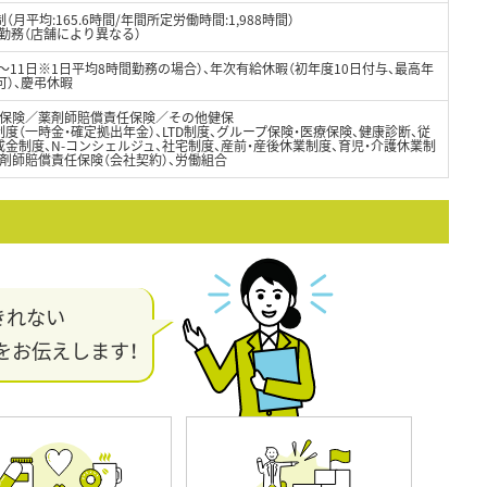
月平均:165.6時間/年間所定労働時間:1,988時間）
制勤務（店舗により異なる）
8～11日※1日平均8時間勤務の場合）、年次有給休暇（初年度10日付与、最高年
可）、慶弔休暇
保険／薬剤師賠償責任保険／その他健保
度（一時金・確定拠出年金）、LTD制度、グループ保険・医療保険、健康診断、従
金制度、N-コンシェルジュ、社宅制度、産前・産後休業制度、育児・介護休業制
剤師賠償責任保険（会社契約）、労働組合
きれない
をお伝えします！