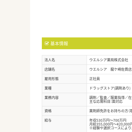
基本情報
法人名
ウエルシア薬局株式会社
店舗名
ウエルシア 龍ケ崎佐貫店
雇用形態
正社員
業種
ドラッグストア(調剤あり)
業務内容
調剤／監査／服薬指導／在宅
主な応需科目：面対応
資格
薬剤師免許をお持ちの方（
給与
年収530万円～700万円
月給355,000円～420,000
※経験や選択コースにより