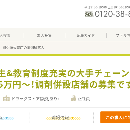
平日9：30-19：00 土日10：00-19：
人検索
求人特集
転職ガイド
ファル
 龍ケ崎佐貫店の薬剤師求人
厚生&教育制度充実の大手チェーン
15万円～！調剤併設店舗の募集で
ドラッグストア(調剤あり)
正社員
報
職場情報
この求人に