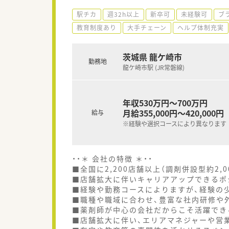
駅チカ
週32h以上
新卒可
未経験可
ブ
教育制度あり
大手チェーン
ヘルプ体制充実
茨城県 龍ケ崎市
勤務地
龍ケ崎市駅 (JR常磐線)
年収530万円～700万円
月給355,000円～420,000円
給与
※経験や選択コースにより異なります
・・＊ 会社の特徴 ＊・・
■全国に2,200店舗以上（調剤併設型約2,
■店舗拡大に伴いキャリアアップできるポ
■経験や勤務コースによりますが、経験の少
■職種や職域に合わせ、豊富な社内研修や
■薬剤師が中心の会社だからこそ活躍でき
■店舗拡大に伴い、エリアマネジャーや営