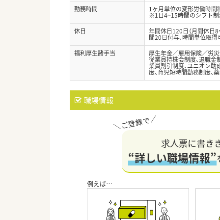
勤務時間
1ヶ月単位の変形労働時間制（
※1日4~15時間のシフト
休日
年間休日120日（月間休日
間20日付与、時間単位取得
福利厚生諸手当
厚生年金／雇用保険／労災
従業員持株会制度、退職金制
業員割引制度、ユニオン助成
度、育児短時間勤務制度、薬
職場情報
求人票に書き
“詳しい職場情報”