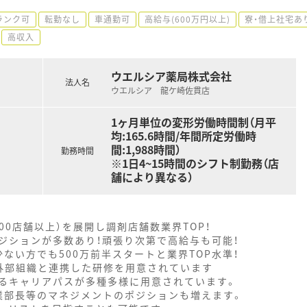
ランク可
転勤なし
車通勤可
高給与(600万円以上)
寮・借上社宅あ
高収入
ウエルシア薬局株式会社
法人名
ウエルシア 龍ケ崎佐貫店
1ヶ月単位の変形労働時間制（月平
均:165.6時間/年間所定労働時
間:1,988時間）
勤務時間
※1日4~15時間のシフト制勤務（店
舗により異なる）
000店舗以上）を展開し調剤店舗数業界TOP！
ジションが多数あり！頑張り次第で高給与も可能！
ない方でも500万前半スタートと業界TOP水準！
外部組織と連携した研修を用意されています
るキャリアパスが多種多様に用意されています。
業部長等のマネジメントのポジションも増えます。