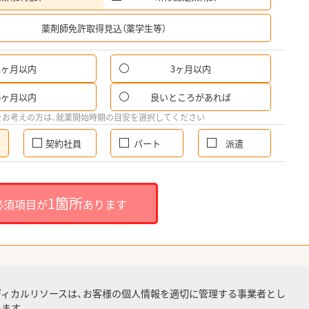
希
薬剤師免許取得見込（薬学生等）
1ヶ月以内
3ヶ月以内
6ヶ月以内
良いところがあれば
をお考えの方は、就業開始時期の目安を選択してください
契約社員
パート
派遣
1箇所
必須項目が
あります
ディカルリソースは、お客様の個人情報を適切に管理する事業者とし
ます。