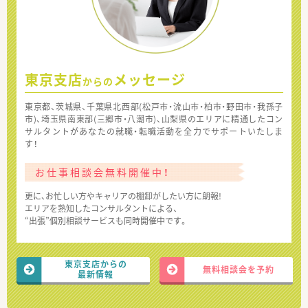
東京支店
メッセージ
からの
東京都、茨城県、千葉県北西部(松戸市・流山市・柏市・野田市・我孫子
市)、埼玉県南東部(三郷市・八潮市)、山梨県のエリアに精通したコン
サルタントがあなたの就職・転職活動を全力でサポートいたしま
す！
お仕事相談会無料開催中！
更に、お忙しい方やキャリアの棚卸がしたい方に朗報!
エリアを熟知したコンサルタントによる、
“出張”個別相談サービスも同時開催中です。
東京支店からの
無料相談会を予約
最新情報