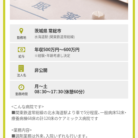
茨城県 常総市
水海道駅 (関東鉄道常総線)
勤務地
年収500万円～600万円
※経験・年齢考慮し決定
給与
非公開
法人名
月～土
08：30～17：30（休憩60分）
勤務時間
<こんな病院です>
■関東鉄道常総線の北水海道駅より車で5分程度、一般病床52床・
療養病棟68床の計120床のケアミックス病院です
<業務内容>
■調剤業務は外来、入院いずれも行います。