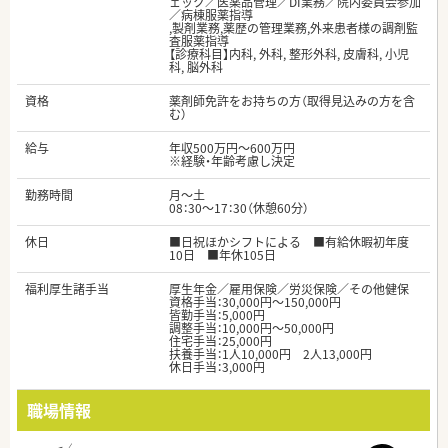
ェック／医薬品管理／DI業務／院内委員会参加
／病棟服薬指導
,製剤業務,薬歴の管理業務,外来患者様の調剤監
査服薬指導
【診療科目】内科, 外科, 整形外科, 皮膚科, 小児
科, 脳外科
資格
薬剤師免許をお持ちの方（取得見込みの方を含
む）
給与
年収500万円～600万円
※経験・年齢考慮し決定
勤務時間
月～土
08：30～17：30（休憩60分）
休日
■日祝ほかシフトによる ■有給休暇初年度
10日 ■年休105日
福利厚生諸手当
厚生年金／雇用保険／労災保険／その他健保
資格手当：30,000円〜150,000円
皆勤手当：5,000円
調整手当：10,000円～50,000円
住宅手当：25,000円
扶養手当：1人10,000円 2人13,000円
休日手当：3,000円
職場情報