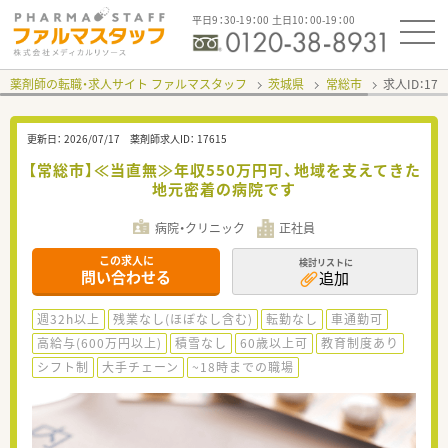
平日9：30-19：00 土日10：00-19：00
薬剤師の転職・求人サイト ファルマスタッフ
茨城県
常総市
求人ID：17
更新日：
2026/07/17
薬剤師求人ID：
17615
【常総市】≪当直無≫年収550万円可、地域を支えてきた
地元密着の病院です
病院・クリニック
正社員
この求人に
検討リストに
問い合わせる
追加
週32h以上
残業なし(ほぼなし含む)
転勤なし
車通勤可
高給与(600万円以上)
積雪なし
60歳以上可
教育制度あり
シフト制
大手チェーン
~18時までの職場