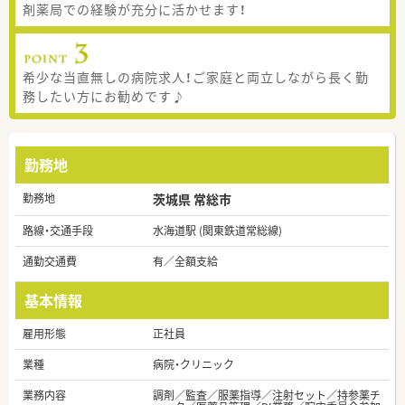
剤薬局での経験が充分に活かせます！
希少な当直無しの病院求人！ご家庭と両立しながら長く勤
務したい方にお勧めです♪
勤務地
勤務地
茨城県 常総市
路線・交通手段
水海道駅 (関東鉄道常総線)
通勤交通費
有／全額支給
基本情報
雇用形態
正社員
業種
病院・クリニック
業務内容
調剤／監査／服薬指導／注射セット／持参薬チ