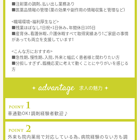
■注射薬の調剤、払い出し業務あり
■医薬品情報の管理（薬の効果や副作用の情報収集と管理など）
<職場環境・福利厚生など>
■残業ほぼなし！日祝+1日休み、年間休日105日
■産育休、看護休暇、介護休暇すべて取得実績あり！ご家庭の事情
があっても両立を支援しています！
<こんな方におすすめ>
■急性期、慢性期、入院、外来と幅広く患者様と関わりたい方
■分担しすぎず、臨機応変に考えて動くことにやりがいを感じる
方
advantage
求人の魅力
車通勤OK！調剤経験者歓迎♪
外来も院内薬局で対応している為、病院経験のない方も調