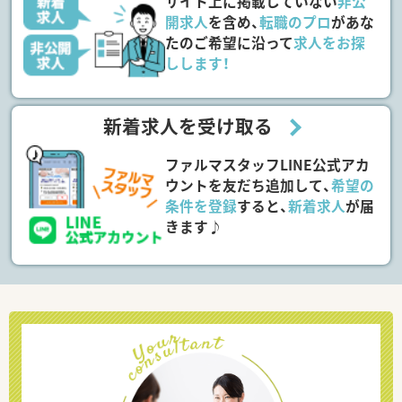
サイト上に掲載していない
非公
開求人
を含め、
転職のプロ
があな
たのご希望に沿って
求人をお探
しします！
新着求人を受け取る
ファルマスタッフLINE公式アカ
ウントを友だち追加して、
希望の
条件を登録
すると、
新着求人
が届
きます♪