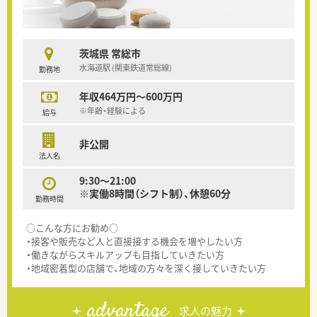
茨城県 常総市
水海道駅 (関東鉄道常総線)
勤務地
年収464万円～600万円
※年齢・経験による
給与
非公開
法人名
9:30～21:00
※実働8時間（シフト制）、休憩60分
勤務時間
○こんな方にお勧め○
・接客や販売など人と直接接する機会を増やしたい方
・働きながらスキルアップも目指していきたい方
・地域密着型の店舗で、地域の方々を深く接していきたい方
advantage
求人の魅力