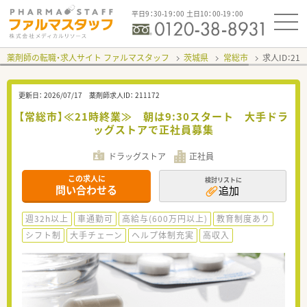
平日9：30-19：00 土日10：00-19：00
薬剤師の転職・求人サイト ファルマスタッフ
茨城県
常総市
求人ID：21
更新日：
2026/07/17
薬剤師求人ID：
211172
【常総市】≪21時終業≫ 朝は9:30スタート 大手ドラ
ッグストアで正社員募集
ドラッグストア
正社員
この求人に
検討リストに
問い合わせる
追加
週32h以上
車通勤可
高給与(600万円以上)
教育制度あり
シフト制
大手チェーン
ヘルプ体制充実
高収入