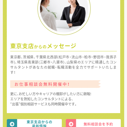
東京支店
メッセージ
からの
東京都、茨城県、千葉県北西部(松戸市・流山市・柏市・野田市・我孫子
市)、埼玉県南東部(三郷市・八潮市)、山梨県のエリアに精通したコン
サルタントがあなたの就職・転職活動を全力でサポートいたしま
す！
お仕事相談会無料開催中！
更に、お忙しい方やキャリアの棚卸がしたい方に朗報!
エリアを熟知したコンサルタントによる、
“出張”個別相談サービスも同時開催中です。
東京支店からの
無料相談会を予約
最新情報