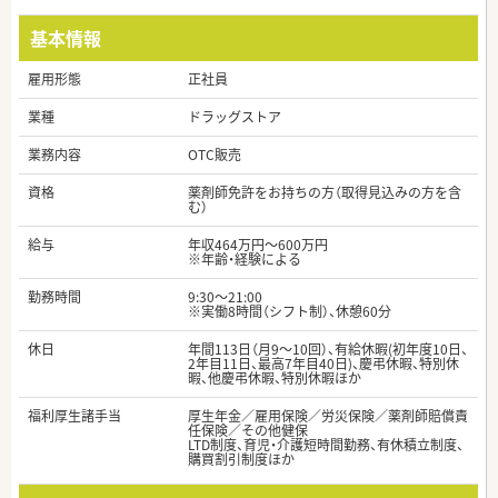
基本情報
雇用形態
正社員
業種
ドラッグストア
業務内容
OTC販売
資格
薬剤師免許をお持ちの方（取得見込みの方を含
む）
給与
年収464万円～600万円
※年齢・経験による
勤務時間
9:30～21:00
※実働8時間（シフト制）、休憩60分
休日
年間113日（月9～10回）、有給休暇(初年度10日、
2年目11日、最高7年目40日)、慶弔休暇、特別休
暇、他慶弔休暇、特別休暇ほか
福利厚生諸手当
厚生年金／雇用保険／労災保険／薬剤師賠償責
任保険／その他健保
LTD制度、育児・介護短時間勤務、有休積立制度、
購買割引制度ほか