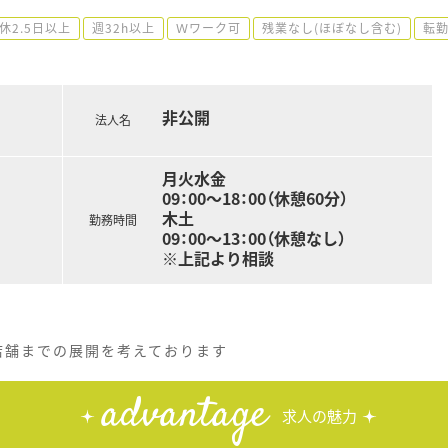
休2.5日以上
週32h以上
Ｗワーク可
残業なし(ほぼなし含む)
転
非公開
法人名
月火水金
09：00～18：00（休憩60分）
木土
勤務時間
09：00～13：00（休憩なし）
※上記より相談
店舗までの展開を考えております
advantage
求人の魅力