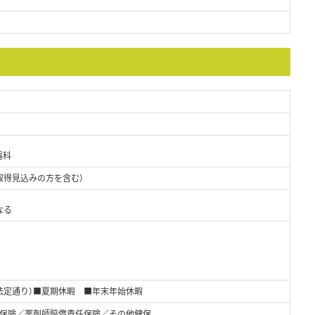
器科
取得見込みの方を含む）
なる
法定通り）■夏期休暇 ■年末年始休暇
保険／薬剤師賠償責任保険／その他健保