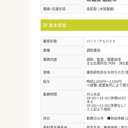
路線・交通手段
高萩駅 (JR常磐線)
基本情報
雇用形態
パート・アルバイト
業種
調剤薬局
業務内容
調剤／監査／服薬指導
主な応需科目：内科 消化
資格
薬剤師免許をお持ちの方（
給与
時給2,000円～2,500円
※経験、就業条件により異
勤務時間
月火水金
09：00～18：00（休憩60分）
木土
09：00～13：00（休憩なし）
※上記より相談
休日
勤務日以外 ■有給休暇（
福利厚生諸手当
厚生年金／雇用保険／労災