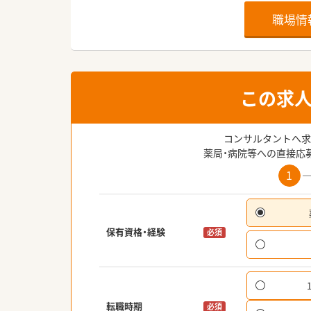
職場情
この求
コンサルタントへ求
薬局・病院等への直接応
1
保有資格・経験
必須
転職時期
必須