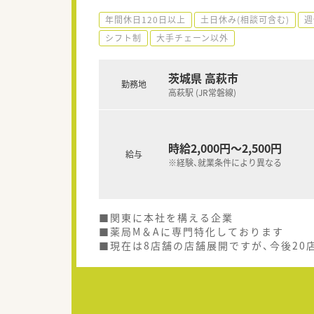
年間休日120日以上
土日休み(相談可含む)
週
シフト制
大手チェーン以外
茨城県 高萩市
勤務地
高萩駅 (JR常磐線)
時給2,000円～2,500円
給与
※経験、就業条件により異なる
■関東に本社を構える企業
■薬局M＆Aに専門特化しております
■現在は8店舗の店舗展開ですが、今後20