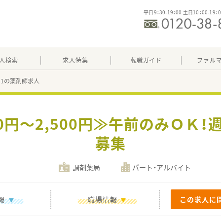
平日9：30-19：00 土日10：00-19：
人検索
求人特集
転職ガイド
ファル
751の薬剤師求人
00円～2,500円≫午前のみＯＫ！
募集
調剤薬局
パート・アルバイト
報
職場情報
この求人に