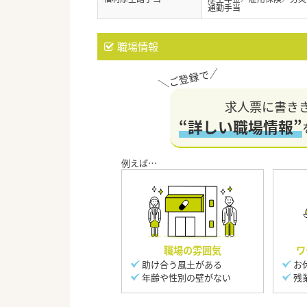
通勤手当
職場情報
求人票に書き
“詳しい職場情報”
職場の雰囲気
ワ
助け合う風土がある
お
年齢や性別の壁がない
残