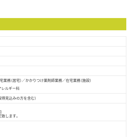
宅業務（居宅）／かかりつけ薬剤師業務／在宅業務（施設）
アレルギー科
取得見込みの方を含む）
円
定致します。