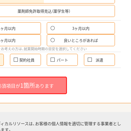
希
薬剤師免許取得見込（薬学生等）
1ヶ月以内
3ヶ月以内
6ヶ月以内
良いところがあれば
をお考えの方は、就業開始時期の目安を選択してください
契約社員
パート
派遣
1箇所
必須項目が
あります
ディカルリソースは、お客様の個人情報を適切に管理する事業者とし
ます。