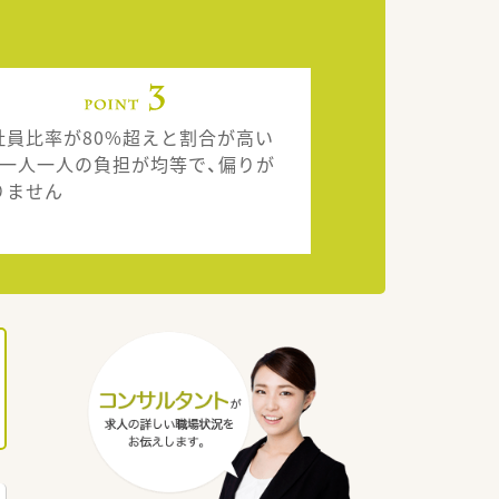
社員比率が80%超えと割合が高い
、一人一人の負担が均等で、偏りが
りません