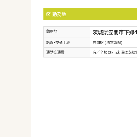
勤務地
茨城県笠間市下郷44
勤務地
路線・交通手段
岩間駅 (JR常磐線)
通勤交通費
有／全額（2km未満は支給