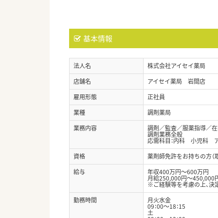
基本情報
法人名
株式会社アイセイ薬局
店舗名
アイセイ薬局 岩間店
雇用形態
正社員
業種
調剤薬局
業務内容
調剤／監査／服薬指導／在
調剤業務全般
応需科目：内科 小児科 
資格
薬剤師免許をお持ちの方（
給与
年収400万円～600万円
月給250,000円～450,000
※ご経験等を考慮の上、決
勤務時間
月火水金
09：00～18：15
土