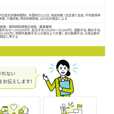
位変形労働時間制）、年間休日123日、有給休暇 （法定通り支給、平均取得率
児休暇、介護休暇、特別休暇制度、ほか社内規定による
保険／薬剤師賠償責任保険／薬業健保
域手当（0～150,000円）、赴任手当（30,000～50,000円）、通勤手当、職位手当、
5,000円）、時間外勤務手当（1分単位より計算）、休日勤務手当、日祝出勤手
内規定に準ずる
きれない
をお伝えします！