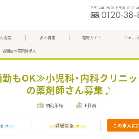
平日9：30-19：00 土日10：00-19：
人検索
求人特集
転職ガイド
ファル
 岩間店の薬剤師求人
通勤もOK≫小児科・内科クリニ
の薬剤師さん募集♪
調剤薬局
正社員
報
職場情報
この求人に