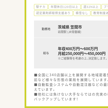
駅チカ
年間休日120日以上
週32h以上
ブ
認定薬剤師取得支援あり
積雪なし
教育制度
茨城県 笠間市
勤務地
岩間駅 (JR常磐線)
年収400万円～600万円
月給250,000円～450,000円
給与
※ご経験等を考慮の上、決定致します。
■全国に340店舗以上を展開する地域密
前など様々な形態の薬局を展開しています
■自動監査システムや自動混注器などの最
えています。
■他社には負けない大手ならではの充実の
バックアップしています！