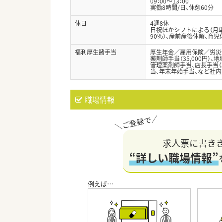
09：00～13：00
実働8時間/日、休憩60分
休日
4週8休
日祝ほかシフトによる（月単
90％）、産前産後休暇、育
福利厚生諸手当
厚生年金／雇用保険／労災
薬剤師手当（35,000円）、地
管理薬剤師手当、店長手当（3
当、年末年始手当、など社
職場情報
求人票に書き
“詳しい職場情報”