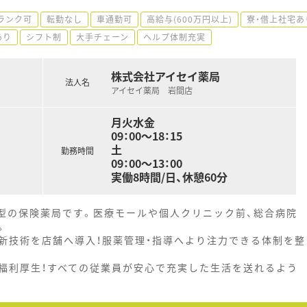
ランク可
転勤なし
車通勤可
高給与(600万円以上)
寮・借上社宅あ
あり
シフト制
大手チェーン
ヘルプ体制充実
株式会社アイセイ薬局
法人名
アイセイ薬局 岩間店
月火水金
09：00～18：15
土
勤務時間
09：00～13：00
実働8時間/日、休憩60分
着型の保険薬局です。医療モールや個人クリニック前、総合病院
。
新技術を店舗へ導入！服薬管理・指導へより注力できる体制を整
福利厚生！すべての従業員が安心で充実した生活を送れるよう