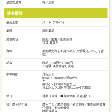
通勤交通費
有／全額
基本情報
雇用形態
パート・アルバイト
業種
調剤薬局
業務内容
調剤／監査／服薬指導
科目：耳鼻科
資格
薬剤師免許をお持ちの方（取得見込みの方を含
む）
給与
時給1,800円～2,500円
※経験・条件考慮し決定
勤務時間
月火水金
09：00～20：00（休憩60分）
土
09：00～13：00（休憩なし）
※上記より1日4時間以上から応相談
休日
就業日以外 ■有給休暇（法定通り）
福利厚生諸手当
厚生年金／雇用保険／労災保険／薬剤師賠償責
任保険／その他健保
時間外手当