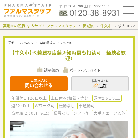
平日9：30-19：00 土日10：00-19：00
薬剤師の転職・求人サイト ファルマスタッフ
茨城県
牛久市
求人ID：22
更新日：
2026/07/17
薬剤師求人ID：
226248
【牛久市】≪綺麗な店舗≫短時間も相談可 経験者歓
迎！
調剤薬局
パート・アルバイト
この求人に
検討リストに
問い合わせる
追加
年間休日120日以上
土日休み(相談可含む)
週休2.5日以上
週32h以上
Ｗワーク可
転勤なし
車通勤可
高時給(2,500円以上)
積雪なし
シフト制
大手チェーン以外