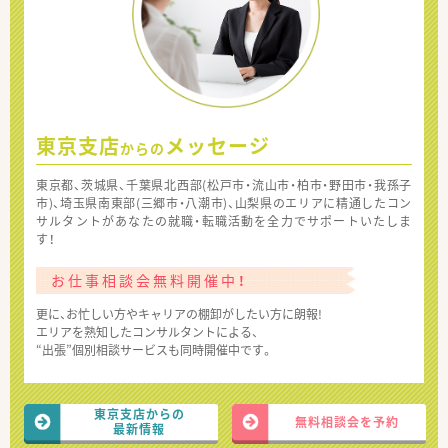
東京支店
メッセージ
からの
東京都、茨城県、千葉県北西部(松戸市・流山市・柏市・野田市・我孫子
市)、埼玉県南東部(三郷市・八潮市)、山梨県のエリアに精通したコン
サルタントがあなたの就職・転職活動を全力でサポートいたしま
す！
お仕事相談会無料開催中！
更に、お忙しい方やキャリアの棚卸がしたい方に朗報!
エリアを熟知したコンサルタントによる、
“出張”個別相談サービスも同時開催中です。
東京支店からの
無料相談会を予約
最新情報