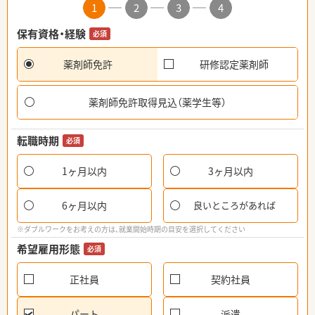
1
2
3
4
保有資格・経験
必須
薬剤師免許
研修認定薬剤師
薬剤師免許取得見込（薬学生等）
転職時期
必須
1ヶ月以内
3ヶ月以内
6ヶ月以内
良いところがあれば
※ダブルワークをお考えの方は、就業開始時期の目安を選択してください
希望雇用形態
必須
正社員
契約社員
パート
派遣