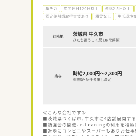
駅チカ
年間休日120日以上
週休2.5日以上
認定薬剤師取得支援あり
積雪なし
生活環境
茨城県 牛久市
勤務地
ひたち野うしく駅 (JR常磐線)
時給2,000円～2,300円
給与
※経験・条件考慮し決定
≪こんな会社です≫
■茨城県つくば市、牛久市に4店舗展開す
■勉強会の開催、e-Leaningの利用を積
■近隣にコンビニやスーパーもありお仕事