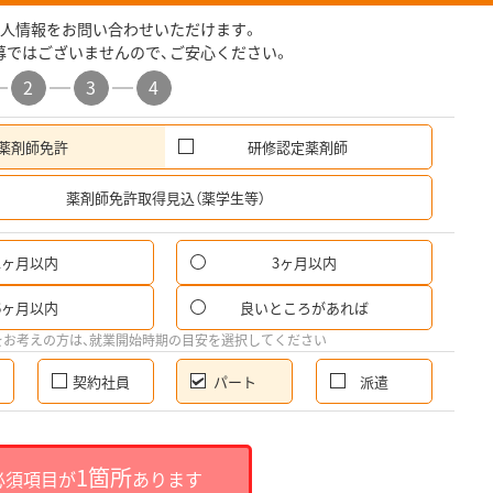
人情報をお問い合わせいただけます。
募ではございませんので、ご安心ください。
2
3
4
薬剤師免許
研修認定薬剤師
希
薬剤師免許取得見込（薬学生等）
1ヶ月以内
3ヶ月以内
パ
6ヶ月以内
良いところがあれば
希
をお考えの方は、就業開始時期の目安を選択してください
契約社員
パート
派遣
就
1箇所
必須項目が
あります