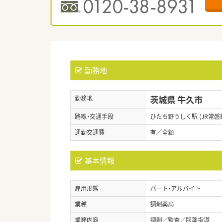
勤務地
茨城県 牛久市
勤務地
路線・交通手段
ひたち野うしく駅 (JR常磐
通勤交通費
有／全額
基本情報
雇用形態
パート・アルバイト
業種
調剤薬局
業務内容
調剤／監査／服薬指導