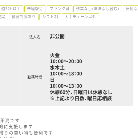
週32h以上
未経験可
ブランク可
残業なし(ほぼなし含む)
転勤な
充実
教育制度あり
シフト制
大手チェーン以外
非公開
法人名
火金
10：00～20：00
水木土
10：00～18：00
勤務時間
日
10：00～13：00
休憩60分、日曜日は休憩なし
※上記より日数、曜日応相談
る薬局です
極的に支援します
帰りの買い物も便利です