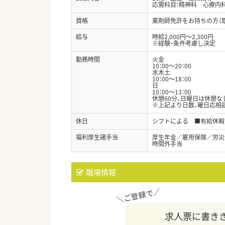
応需科目：精神科 心療内
資格
薬剤師免許をお持ちの方（
給与
時給2,000円～2,300円
※経験・条件考慮し決定
勤務時間
火金
10：00～20：00
水木土
10：00～18：00
日
10：00～13：00
休憩60分、日曜日は休憩な
※上記より日数、曜日応相
休日
シフトによる ■有給休暇
福利厚生諸手当
厚生年金／雇用保険／労災
時間外手当
職場情報
求人票に書き